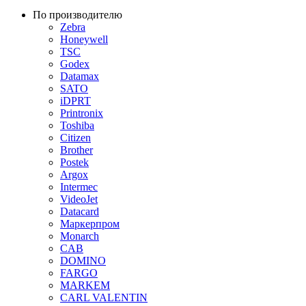
По производителю
Zebra
Honeywell
TSC
Godex
Datamax
SATO
iDPRT
Printronix
Toshiba
Citizen
Brother
Postek
Argox
Intermec
VideoJet
Datacard
Маркерпром
Monarch
CAB
DOMINO
FARGO
MARKEM
CARL VALENTIN