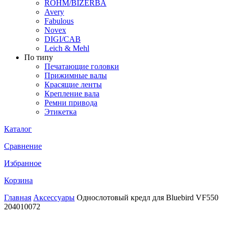
ROHM/BIZERBA
Avery
Fabulous
Novex
DIGI/CAB
Leich & Mehl
По типу
Печатающие головки
Прижимные валы
Красящие ленты
Крепление вала
Ремни привода
Этикетка
Каталог
Сравнение
Избранное
Корзина
Главная
Аксессуары
Однослотовый кредл для Bluebird VF550
204010072