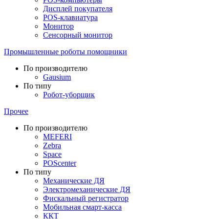
Дисплей покупателя
POS-клавиатура
Монитор
Сенсорный монитор
Промышленные роботы помощники
По производителю
Gausium
По типу
Робот-уборщик
Прочее
По производителю
MEFERI
Zebra
Space
POScenter
По типу
Механические ДЯ
Электромеханические ДЯ
Фискальный регистратор
Мобильная смарт-касса
ККТ