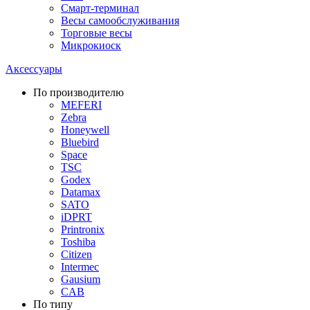
Смарт-терминал
Весы самообслуживания
Торговые весы
Микрокиоск
Аксессуары
По производителю
MEFERI
Zebra
Honeywell
Bluebird
Space
TSC
Godex
Datamax
SATO
iDPRT
Printronix
Toshiba
Citizen
Intermec
Gausium
CAB
По типу