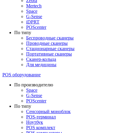
Zebra
Mertech
Space
G-Sense
iDPRT
POScenter
По типу
Беспроводные сканеры
Проводные сканеры
Стационарные сканеры
Портативные сканеры
Сканер-кольца
Для медицины
POS оборудование
По производителю
Space
G-Sense
POScenter
По типу
Сенсорный моноблок
POS-терминал
Ноутбук
POS комплект
POS-компьютеры