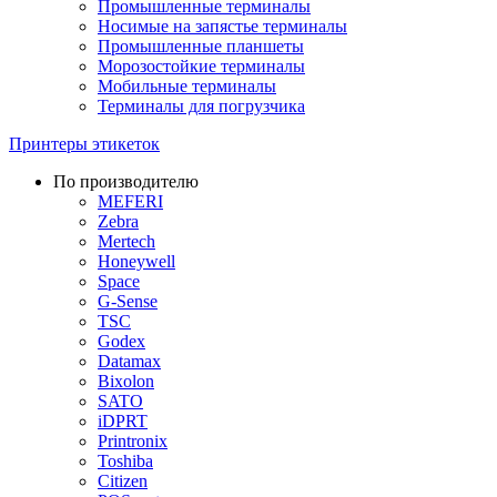
Промышленные терминалы
Носимые на запястье терминалы
Промышленные планшеты
Морозостойкие терминалы
Мобильные терминалы
Терминалы для погрузчика
Принтеры этикеток
По производителю
MEFERI
Zebra
Mertech
Honeywell
Space
G-Sense
TSC
Godex
Datamax
Bixolon
SATO
iDPRT
Printronix
Toshiba
Citizen