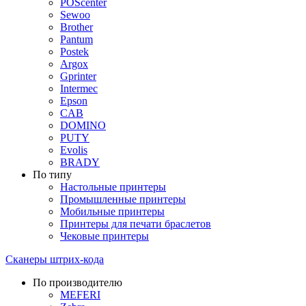
POScenter
Sewoo
Brother
Pantum
Postek
Argox
Gprinter
Intermec
Epson
CAB
DOMINO
PUTY
Evolis
BRADY
По типу
Настольные принтеры
Промышленные принтеры
Мобильные принтеры
Принтеры для печати браслетов
Чековые принтеры
Сканеры штрих-кода
По производителю
MEFERI