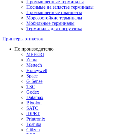
Промышленные терминалы
Носимые на запястье терминалы
Промышленные планшеты
Морозостойкие терминалы
Мобильные терминалы
Терминалы для погрузчика
Принтеры этикеток
По производителю
MEFERI
Zebra
Mertech
Honeywell
Space
G-Sense
TSC
Godex
Datamax
Bixolon
SATO
iDPRT
Printronix
Toshiba
Citizen