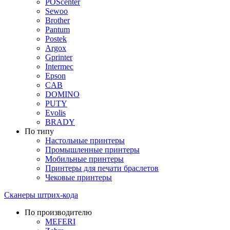
POScenter
Sewoo
Brother
Pantum
Postek
Argox
Gprinter
Intermec
Epson
CAB
DOMINO
PUTY
Evolis
BRADY
По типу
Настольные принтеры
Промышленные принтеры
Мобильные принтеры
Принтеры для печати браслетов
Чековые принтеры
Сканеры штрих-кода
По производителю
MEFERI