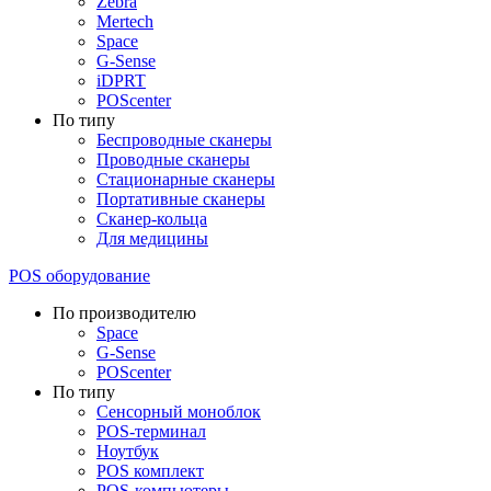
Zebra
Mertech
Space
G-Sense
iDPRT
POScenter
По типу
Беспроводные сканеры
Проводные сканеры
Стационарные сканеры
Портативные сканеры
Сканер-кольца
Для медицины
POS оборудование
По производителю
Space
G-Sense
POScenter
По типу
Сенсорный моноблок
POS-терминал
Ноутбук
POS комплект
POS-компьютеры