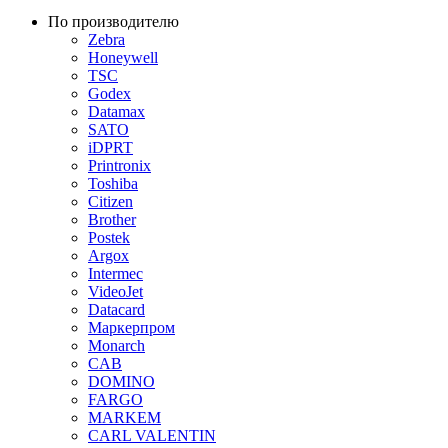
По производителю
Zebra
Honeywell
TSC
Godex
Datamax
SATO
iDPRT
Printronix
Toshiba
Citizen
Brother
Postek
Argox
Intermec
VideoJet
Datacard
Маркерпром
Monarch
CAB
DOMINO
FARGO
MARKEM
CARL VALENTIN