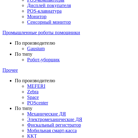
Дисплей покупателя
POS-клавиатура
Монитор
Сенсорный монитор
Промышленные роботы помощники
По производителю
Gausium
По типу
Робот-уборщик
Прочее
По производителю
MEFERI
Zebra
Space
POScenter
По типу
Механические ДЯ
Электромеханические ДЯ
Фискальный регистратор
Мобильная смарт-касса
ККТ