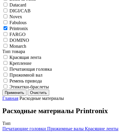
Datacard
DIGI/CAB
Novex
Fabulous
Printronix
FARGO
DOMINO
Monarch
Тип товара
Красящая лента
Крепление
Печатающая головка
Прижимной вал
Ремень привода
Этикетки-браслеты
Применить
Очистить
Главная
Расходные материалы
Расходные материалы Printronix
Тип
Печатающие головки
Прижимные валы
Красящие ленты