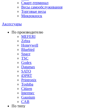
Смарт-терминал
Весы самообслуживания
Торговые весы
Микрокиоск
Аксессуары
По производителю
MEFERI
Zebra
Honeywell
Bluebird
Space
TSC
Godex
Datamax
SATO
iDPRT
Printronix
Toshiba
Citizen
Intermec
Gausium
CAB
По типу