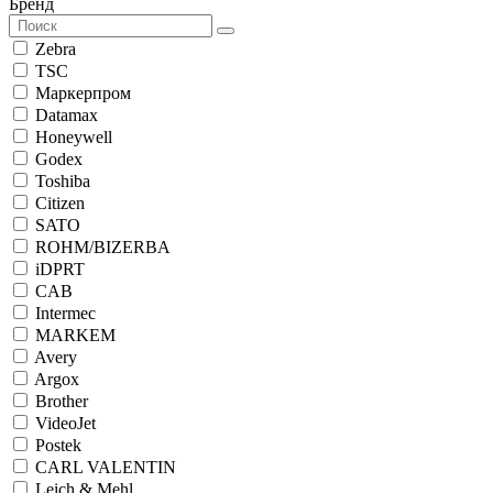
Бренд
Zebra
TSC
Маркерпром
Datamax
Honeywell
Godex
Toshiba
Citizen
SATO
ROHM/BIZERBA
iDPRT
CAB
Intermec
MARKEM
Avery
Argox
Brother
VideoJet
Postek
CARL VALENTIN
Leich & Mehl