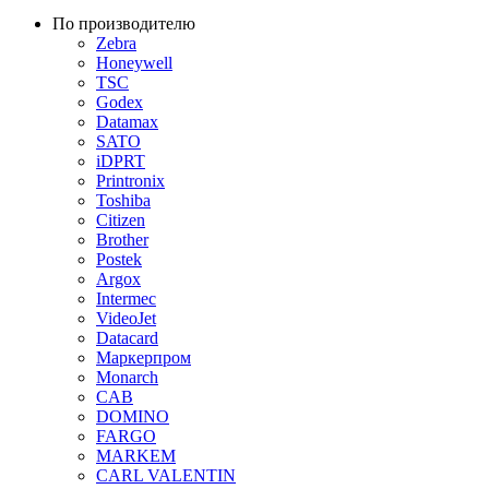
По производителю
Zebra
Honeywell
TSC
Godex
Datamax
SATO
iDPRT
Printronix
Toshiba
Citizen
Brother
Postek
Argox
Intermec
VideoJet
Datacard
Маркерпром
Monarch
CAB
DOMINO
FARGO
MARKEM
CARL VALENTIN