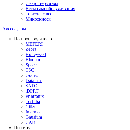
Смарт-терминал
Весы самообслуживания
Торговые весы
Микрокиоск
Аксессуары
По производителю
MEFERI
Zebra
Honeywell
Bluebird
Space
TSC
Godex
Datamax
SATO
iDPRT
Printronix
Toshiba
Citizen
Intermec
Gausium
CAB
По типу