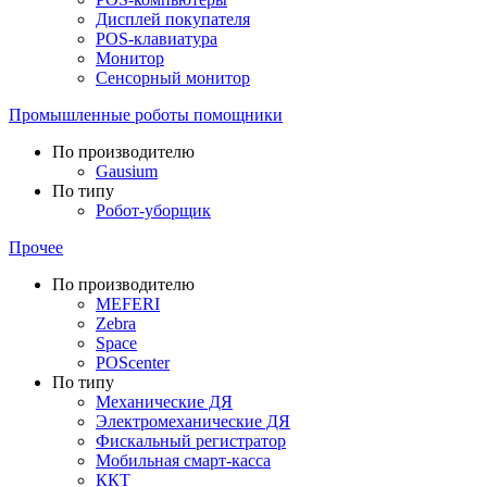
Дисплей покупателя
POS-клавиатура
Монитор
Сенсорный монитор
Промышленные роботы помощники
По производителю
Gausium
По типу
Робот-уборщик
Прочее
По производителю
MEFERI
Zebra
Space
POScenter
По типу
Механические ДЯ
Электромеханические ДЯ
Фискальный регистратор
Мобильная смарт-касса
ККТ