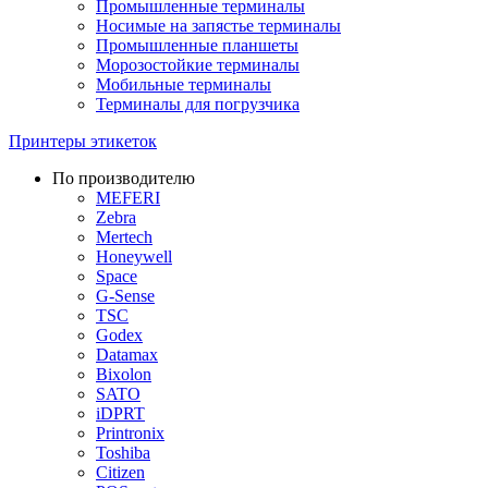
Промышленные терминалы
Носимые на запястье терминалы
Промышленные планшеты
Морозостойкие терминалы
Мобильные терминалы
Терминалы для погрузчика
Принтеры этикеток
По производителю
MEFERI
Zebra
Mertech
Honeywell
Space
G-Sense
TSC
Godex
Datamax
Bixolon
SATO
iDPRT
Printronix
Toshiba
Citizen