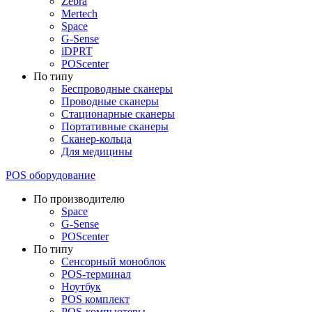
Zebra
Mertech
Space
G-Sense
iDPRT
POScenter
По типу
Беспроводные сканеры
Проводные сканеры
Стационарные сканеры
Портативные сканеры
Сканер-кольца
Для медицины
POS оборудование
По производителю
Space
G-Sense
POScenter
По типу
Сенсорный моноблок
POS-терминал
Ноутбук
POS комплект
POS-компьютеры