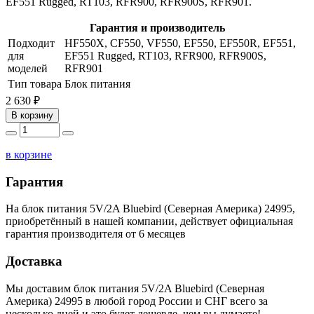
EF551 Rugged, RT103, RFR900, RFR900S, RFR901.
Гарантия и производитель
Подходит
HF550X, CF550, VF550, EF550, EF550R, EF551,
для
EF551 Rugged, RT103, RFR900, RFR900S,
моделей
RFR901
Тип товара
Блок питания
2 630 ₽
В корзину
в корзине
Гарантия
На блок питания 5V/2A Bluebird (Северная Америка) 24995,
приобретённый в нашей компании, действует официальная
гарантия производителя от 6 месяцев
Доставка
Мы доставим блок питания 5V/2A Bluebird (Северная
Америка) 24995 в любой город России и СНГ всего за
несколько дней и это будет дешевле, чем вы думаете!