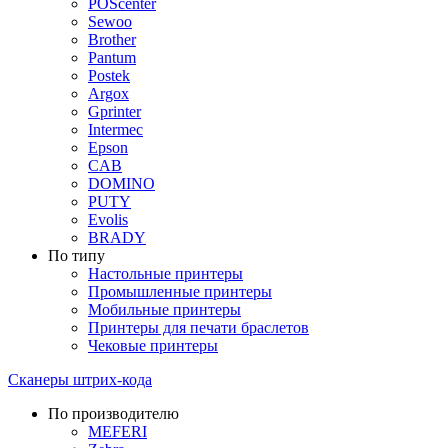
POScenter
Sewoo
Brother
Pantum
Postek
Argox
Gprinter
Intermec
Epson
CAB
DOMINO
PUTY
Evolis
BRADY
По типу
Настольные принтеры
Промышленные принтеры
Мобильные принтеры
Принтеры для печати браслетов
Чековые принтеры
Сканеры штрих-кода
По производителю
MEFERI