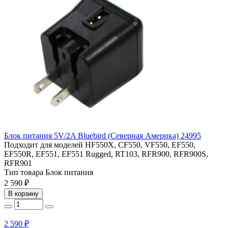
Блок питания 5V/2A Bluebird (Северная Америка) 24995
Подходит для моделей
HF550X, CF550, VF550, EF550,
EF550R, EF551, EF551 Rugged, RT103, RFR900, RFR900S,
RFR901
Тип товара
Блок питания
2 590 ₽
В корзину
2 590 ₽