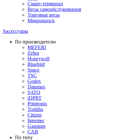
Смарт-терминал
Весы самообслуживания
Торговые весы
Микрокиоск
Аксессуары
По производителю
MEFERI
Zebra
Honeywell
Bluebird
Space
TSC
Godex
Datamax
SATO
iDPRT
Printronix
Toshiba
Citizen
Intermec
Gausium
CAB
По типу