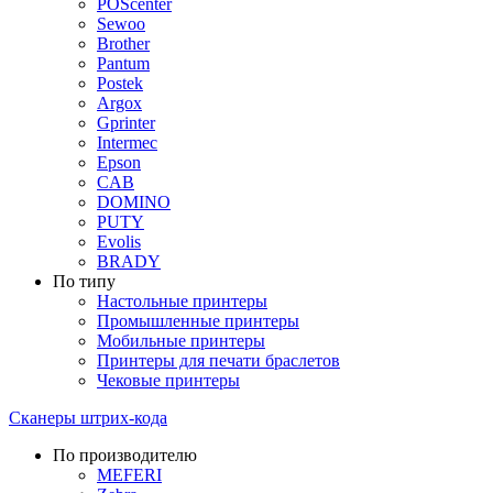
POScenter
Sewoo
Brother
Pantum
Postek
Argox
Gprinter
Intermec
Epson
CAB
DOMINO
PUTY
Evolis
BRADY
По типу
Настольные принтеры
Промышленные принтеры
Мобильные принтеры
Принтеры для печати браслетов
Чековые принтеры
Сканеры штрих-кода
По производителю
MEFERI