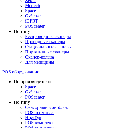
Zebra
Mertech
Space
G-Sense
iDPRT
POScenter
По типу
Беспроводные сканеры
Проводные сканеры
Стационарные сканеры
Портативные сканеры
Сканер-кольца
Для медицины
POS оборудование
По производителю
Space
G-Sense
POScenter
По типу
Сенсорный моноблок
POS-терминал
Ноутбук
POS комплект
POS-компьютеры