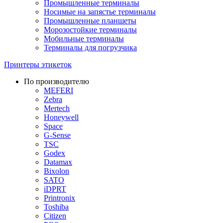
Промышленные терминалы
Носимые на запястье терминалы
Промышленные планшеты
Морозостойкие терминалы
Мобильные терминалы
Терминалы для погрузчика
Принтеры этикеток
По производителю
MEFERI
Zebra
Mertech
Honeywell
Space
G-Sense
TSC
Godex
Datamax
Bixolon
SATO
iDPRT
Printronix
Toshiba
Citizen