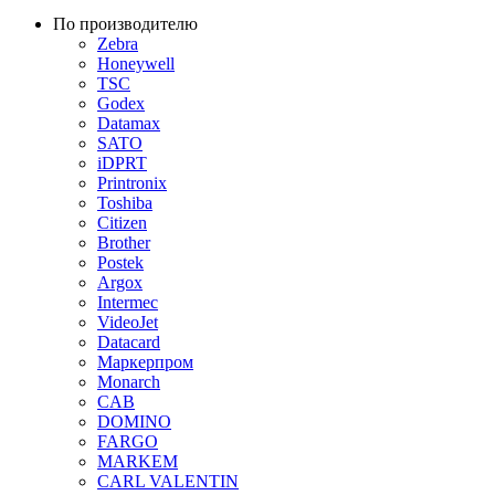
По производителю
Zebra
Honeywell
TSC
Godex
Datamax
SATO
iDPRT
Printronix
Toshiba
Citizen
Brother
Postek
Argox
Intermec
VideoJet
Datacard
Маркерпром
Monarch
CAB
DOMINO
FARGO
MARKEM
CARL VALENTIN