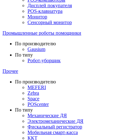
Дисплей покупателя
POS-клавиатура
Монитор
Сенсорный монитор
Промышленные роботы помощники
По производителю
Gausium
По типу
Робот-уборщик
Прочее
По производителю
MEFERI
Zebra
Space
POScenter
По типу
Механические ДЯ
Электромеханические ДЯ
Фискальный регистратор
Мобильная смарт-касса
ККТ