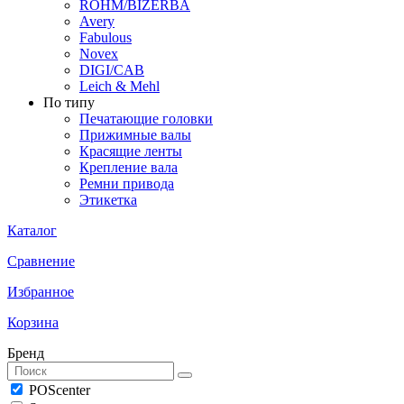
ROHM/BIZERBA
Avery
Fabulous
Novex
DIGI/CAB
Leich & Mehl
По типу
Печатающие головки
Прижимные валы
Красящие ленты
Крепление вала
Ремни привода
Этикетка
Каталог
Сравнение
Избранное
Корзина
Бренд
POScenter