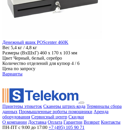
Денежный ящик POScenter 460K
Вес
5,4 кг / 4,8 кг
Размеры (ВхШхГ)
460 x 170 x 103 мм
Цвет
Черный, белый, серебро
Количество отделений для купюр
4 / 6
Цена по запросу
Варианты
Принтеры этикеток
Сканеры штрих-кода
Терминалы сбора
данных
Промышленные роботы помощники
Аренда
оборудования
Сервисный центр
Скидки
О компании
Доставка
Оплата
Гарантии
Возврат
Контакты
ПН-ПТ с 9:00 до 17:00
+7 (495) 105 90 71