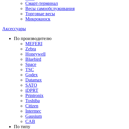
Смарт-терминал
Весы самообслуживания
Торговые весы
Микрокиоск
Аксессуары
По производителю
MEFERI
Zebra
Honeywell
Bluebird
Space
TSC
Godex
Datamax
SATO
iDPRT
Printronix
Toshiba
Citizen
Intermec
Gausium
CAB
По типу