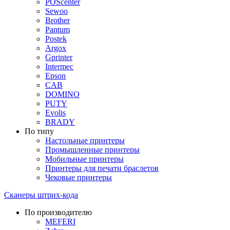
POScenter
Sewoo
Brother
Pantum
Postek
Argox
Gprinter
Intermec
Epson
CAB
DOMINO
PUTY
Evolis
BRADY
По типу
Настольные принтеры
Промышленные принтеры
Мобильные принтеры
Принтеры для печати браслетов
Чековые принтеры
Сканеры штрих-кода
По производителю
MEFERI