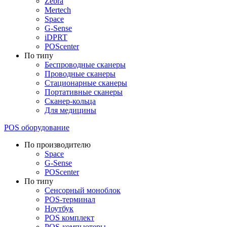
Zebra
Mertech
Space
G-Sense
iDPRT
POScenter
По типу
Беспроводные сканеры
Проводные сканеры
Стационарные сканеры
Портативные сканеры
Сканер-кольца
Для медицины
POS оборудование
По производителю
Space
G-Sense
POScenter
По типу
Сенсорный моноблок
POS-терминал
Ноутбук
POS комплект
POS-компьютеры