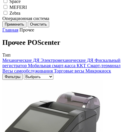
Space
MEFERI
Zebra
Операционная система
Применить
Очистить
Главная
Прочее
Прочее POScenter
Тип
Механические ДЯ
Электромеханические ДЯ
Фискальный
регистратор
Мобильная смарт-касса
ККТ
Смарт-терминал
Весы самообслуживания
Торговые весы
Микрокиоск
Фильтры