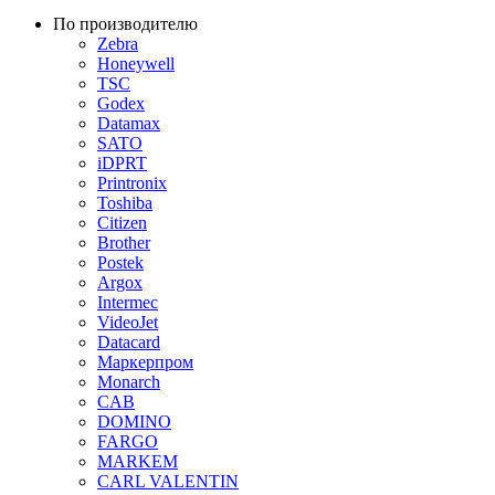
По производителю
Zebra
Honeywell
TSC
Godex
Datamax
SATO
iDPRT
Printronix
Toshiba
Citizen
Brother
Postek
Argox
Intermec
VideoJet
Datacard
Маркерпром
Monarch
CAB
DOMINO
FARGO
MARKEM
CARL VALENTIN