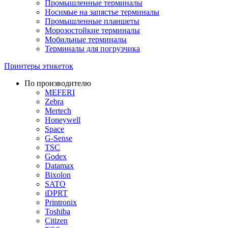
Промышленные терминалы
Носимые на запястье терминалы
Промышленные планшеты
Морозостойкие терминалы
Мобильные терминалы
Терминалы для погрузчика
Принтеры этикеток
По производителю
MEFERI
Zebra
Mertech
Honeywell
Space
G-Sense
TSC
Godex
Datamax
Bixolon
SATO
iDPRT
Printronix
Toshiba
Citizen