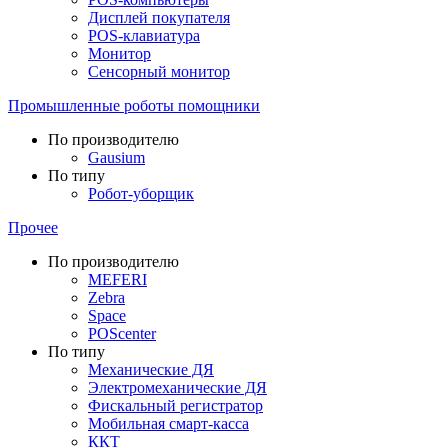
Дисплей покупателя
POS-клавиатура
Монитор
Сенсорный монитор
Промышленные роботы помощники
По производителю
Gausium
По типу
Робот-уборщик
Прочее
По производителю
MEFERI
Zebra
Space
POScenter
По типу
Механические ДЯ
Электромеханические ДЯ
Фискальный регистратор
Мобильная смарт-касса
ККТ