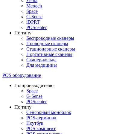
Zebra
Mertech
Space
G-Sense
iDPRT
POScenter
По типу
Беспроводные сканеры
Проводные сканеры
Стационарные сканеры
Портативные сканеры
Сканер-кольца
Для медицины
POS оборудование
По производителю
Space
G-Sense
POScenter
По типу
Сенсорный моноблок
POS-терминал
Ноутбук
POS комплект
POS-компьютеры