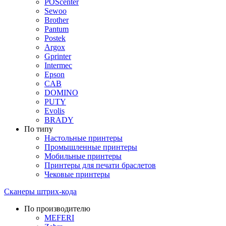
POScenter
Sewoo
Brother
Pantum
Postek
Argox
Gprinter
Intermec
Epson
CAB
DOMINO
PUTY
Evolis
BRADY
По типу
Настольные принтеры
Промышленные принтеры
Мобильные принтеры
Принтеры для печати браслетов
Чековые принтеры
Сканеры штрих-кода
По производителю
MEFERI