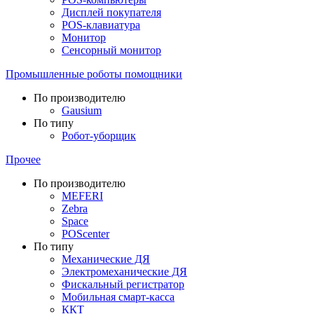
Дисплей покупателя
POS-клавиатура
Монитор
Сенсорный монитор
Промышленные роботы помощники
По производителю
Gausium
По типу
Робот-уборщик
Прочее
По производителю
MEFERI
Zebra
Space
POScenter
По типу
Механические ДЯ
Электромеханические ДЯ
Фискальный регистратор
Мобильная смарт-касса
ККТ