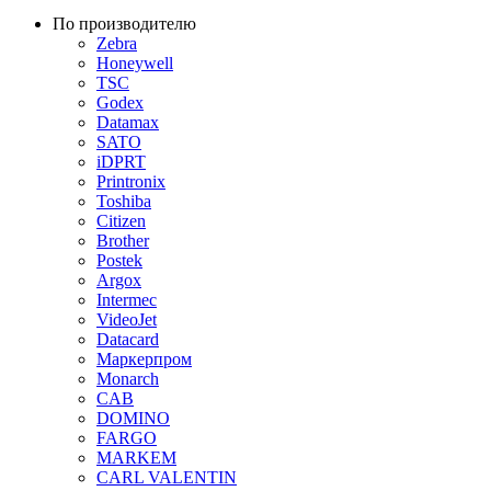
По производителю
Zebra
Honeywell
TSC
Godex
Datamax
SATO
iDPRT
Printronix
Toshiba
Citizen
Brother
Postek
Argox
Intermec
VideoJet
Datacard
Маркерпром
Monarch
CAB
DOMINO
FARGO
MARKEM
CARL VALENTIN