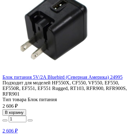
Блок питания 5V/2A Bluebird (Северная Америка) 24995
Подходит для моделей
HF550X, CF550, VF550, EF550,
EF550R, EF551, EF551 Rugged, RT103, RFR900, RFR900S,
RFR901
Тип товара
Блок питания
2 606 ₽
В корзину
2 606 ₽