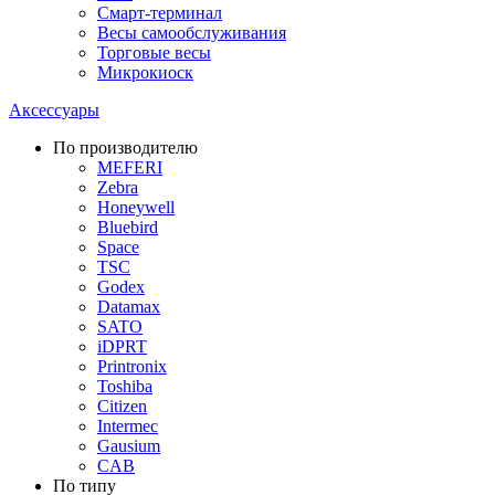
Смарт-терминал
Весы самообслуживания
Торговые весы
Микрокиоск
Аксессуары
По производителю
MEFERI
Zebra
Honeywell
Bluebird
Space
TSC
Godex
Datamax
SATO
iDPRT
Printronix
Toshiba
Citizen
Intermec
Gausium
CAB
По типу