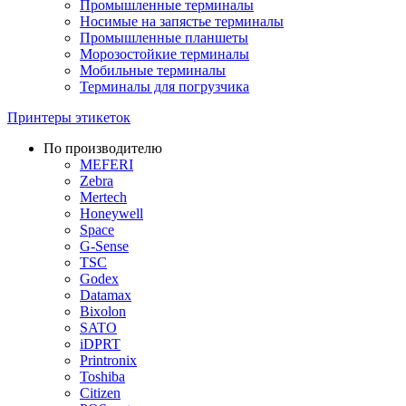
Промышленные терминалы
Носимые на запястье терминалы
Промышленные планшеты
Морозостойкие терминалы
Мобильные терминалы
Терминалы для погрузчика
Принтеры этикеток
По производителю
MEFERI
Zebra
Mertech
Honeywell
Space
G-Sense
TSC
Godex
Datamax
Bixolon
SATO
iDPRT
Printronix
Toshiba
Citizen