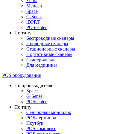
Zebra
Mertech
Space
G-Sense
iDPRT
POScenter
По типу
Беспроводные сканеры
Проводные сканеры
Стационарные сканеры
Портативные сканеры
Сканер-кольца
Для медицины
POS оборудование
По производителю
Space
G-Sense
POScenter
По типу
Сенсорный моноблок
POS-терминал
Ноутбук
POS комплект
POS-компьютеры