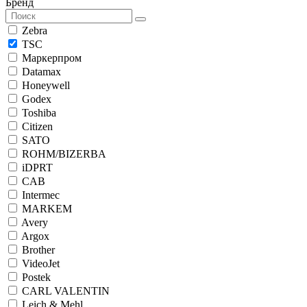
Бренд
Zebra
TSC
Маркерпром
Datamax
Honeywell
Godex
Toshiba
Citizen
SATO
ROHM/BIZERBA
iDPRT
CAB
Intermec
MARKEM
Avery
Argox
Brother
VideoJet
Postek
CARL VALENTIN
Leich & Mehl