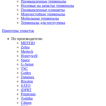
Промышленные терминалы
Носимые на запястье терминалы
Промышленные планшеты
Морозостойкие терминалы
Мобильные терминалы
Терминалы для погрузчика
Принтеры этикеток
По производителю
MEFERI
Zebra
Mertech
Honeywell
Space
G-Sense
TSC
Godex
Datamax
Bixolon
SATO
iDPRT
Printronix
Toshiba
Citizen