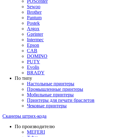
POScenter
Sewoo
Brother
Pantum
Postek
Argox
Gprinter
Intermec
Epson
CAB
DOMINO
PUTY
Evolis
BRADY
По типу
Настольные принтеры
Промышленные принтеры
Мобильные принтеры
Принтеры для печати браслетов
Чековые принтеры
Сканеры штрих-кода
По производителю
MEFERI