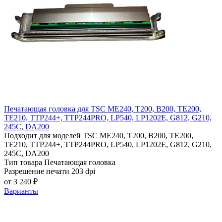
Печатающая головка для TSC ME240, T200, B200, TE200,
TE210, TTP244+, TTP244PRO, LP540, LP1202E, G812, G210,
245C, DA200
Подходит для моделей
TSC ME240, T200, B200, TE200,
TE210, TTP244+, TTP244PRO, LP540, LP1202E, G812, G210,
245C, DA200
Тип товара
Печатающая головка
Разрешение печати
203 dpi
от 3 240 ₽
Варианты