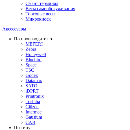
Смарт-терминал
Весы самообслуживания
Торговые весы
Микрокиоск
Аксессуары
По производителю
MEFERI
Zebra
Honeywell
Bluebird
Space
TSC
Godex
Datamax
SATO
iDPRT
Printronix
Toshiba
Citizen
Intermec
Gausium
CAB
По типу