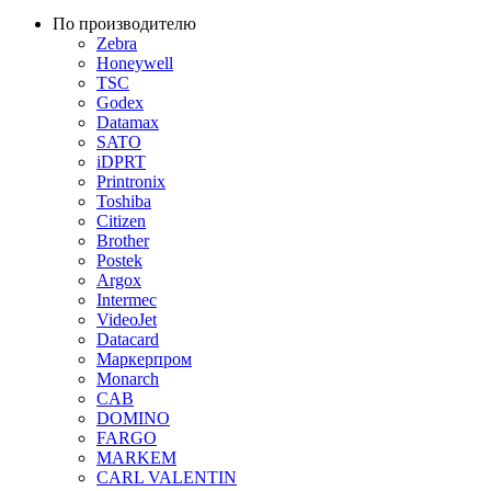
По производителю
Zebra
Honeywell
TSC
Godex
Datamax
SATO
iDPRT
Printronix
Toshiba
Citizen
Brother
Postek
Argox
Intermec
VideoJet
Datacard
Маркерпром
Monarch
CAB
DOMINO
FARGO
MARKEM
CARL VALENTIN