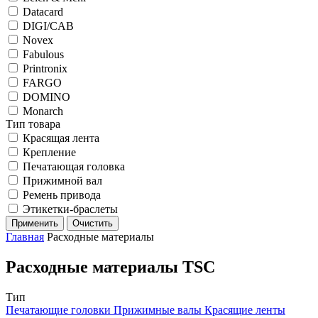
Datacard
DIGI/CAB
Novex
Fabulous
Printronix
FARGO
DOMINO
Monarch
Тип товара
Красящая лента
Крепление
Печатающая головка
Прижимной вал
Ремень привода
Этикетки-браслеты
Применить
Очистить
Главная
Расходные материалы
Расходные материалы TSC
Тип
Печатающие головки
Прижимные валы
Красящие ленты