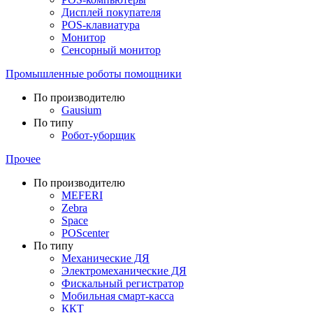
Дисплей покупателя
POS-клавиатура
Монитор
Сенсорный монитор
Промышленные роботы помощники
По производителю
Gausium
По типу
Робот-уборщик
Прочее
По производителю
MEFERI
Zebra
Space
POScenter
По типу
Механические ДЯ
Электромеханические ДЯ
Фискальный регистратор
Мобильная смарт-касса
ККТ