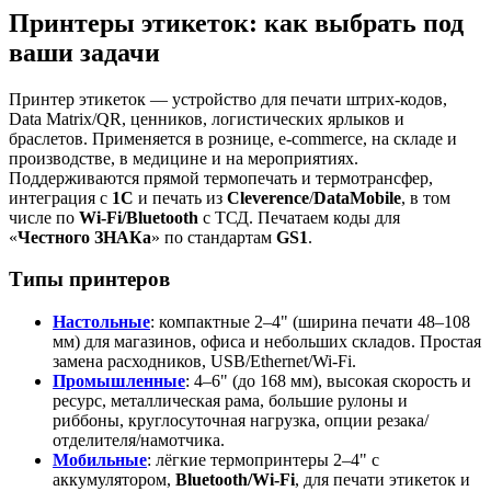
Принтеры этикеток: как выбрать под
ваши задачи
Принтер этикеток — устройство для печати штрих‑кодов,
Data Matrix/QR, ценников, логистических ярлыков и
браслетов. Применяется в рознице, e‑commerce, на складе и
производстве, в медицине и на мероприятиях.
Поддерживаются прямой термопечать и термотрансфер,
интеграция с
1С
и печать из
Cleverence
/
DataMobile
, в том
числе по
Wi‑Fi/Bluetooth
с ТСД. Печатаем коды для
«
Честного ЗНАКа
» по стандартам
GS1
.
Типы принтеров
Настольные
: компактные 2–4" (ширина печати 48–108
мм) для магазинов, офиса и небольших складов. Простая
замена расходников, USB/Ethernet/Wi‑Fi.
Промышленные
: 4–6" (до 168 мм), высокая скорость и
ресурс, металлическая рама, большие рулоны и
риббоны, круглосуточная нагрузка, опции резака/
отделителя/намотчика.
Мобильные
: лёгкие термопринтеры 2–4" с
аккумулятором,
Bluetooth/Wi‑Fi
, для печати этикеток и