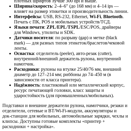
плотных шрифтов лучше 300 dpi и выше.
Ширина/скорость
: 2–4–6" (до 168 мм) и 4–14 ips —
влияет на размер этикетки и производительность линии.
Интерфейсы
: USB, RS‑232, Ethernet,
Wi‑Fi
,
Bluetooth
.
Печать с ПК, POS и мобильных устройств/ТСД.
Языки печати
:
ZPL
/
EPL
/
TSPL
/ESC/POS, драйверы
для Windows, утилиты и SDK.
Датчики носителя
: по разрыву (gap) и метке (black
mark) — для разных типов этикеток/браслетов/чековой
ленты.
Оснастка
: отделитель (peeler), авто‑резак (cutter),
внутренний/внешний держатель рулона, внутренний
намотчик.
Расходники
: рулоны на втулке 25/40/76 мм, внешний
диаметр до 127–214 мм; риббоны до 74–450 м (в
зависимости от класса принтера).
Надёжность
: пластиковый или металлический корпус,
ресурс печатающей головки, класс защиты и
ударостойкость (для промышленных/мобильных).
Подставки и внешние держатели рулона, намотчики, резаки и
отделители, сетевые и BT/Wi‑Fi‑модули, аккумуляторы и
док‑станции для мобильных, автомобильные зарядки, чехлы и
клипсы. Доступны готовые комплекты «принтер +
расходники + настройка».