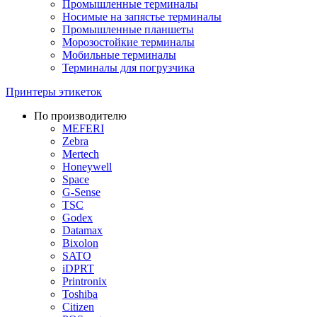
Промышленные терминалы
Носимые на запястье терминалы
Промышленные планшеты
Морозостойкие терминалы
Мобильные терминалы
Терминалы для погрузчика
Принтеры этикеток
По производителю
MEFERI
Zebra
Mertech
Honeywell
Space
G-Sense
TSC
Godex
Datamax
Bixolon
SATO
iDPRT
Printronix
Toshiba
Citizen