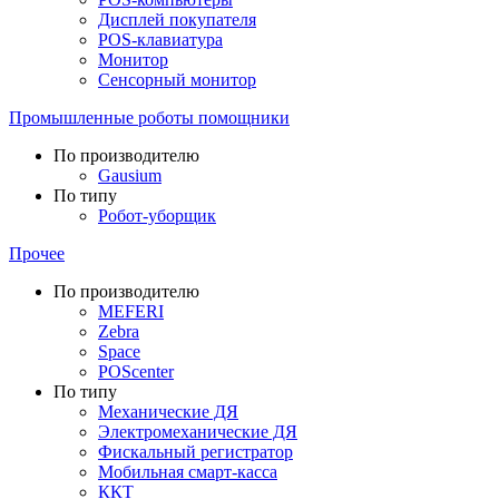
Дисплей покупателя
POS-клавиатура
Монитор
Сенсорный монитор
Промышленные роботы помощники
По производителю
Gausium
По типу
Робот-уборщик
Прочее
По производителю
MEFERI
Zebra
Space
POScenter
По типу
Механические ДЯ
Электромеханические ДЯ
Фискальный регистратор
Мобильная смарт-касса
ККТ