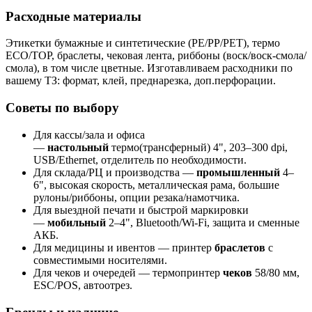
Расходные материалы
Этикетки бумажные и синтетические (PE/PP/PET), термо
ECO/TOP, браслеты, чековая лента, риббоны (воск/воск‑смола/
смола), в том числе цветные. Изготавливаем расходники по
вашему ТЗ: формат, клей, преднарезка, доп.перфорации.
Советы по выбору
Для кассы/зала и офиса
—
настольный
термо(трансферный) 4", 203–300 dpi,
USB/Ethernet, отделитель по необходимости.
Для склада/РЦ и производства —
промышленный
4–
6", высокая скорость, металлическая рама, большие
рулоны/риббоны, опции резака/намотчика.
Для выездной печати и быстрой маркировки
—
мобильный
2–4", Bluetooth/Wi‑Fi, защита и сменные
АКБ.
Для медицины и ивентов — принтер
браслетов
с
совместимыми носителями.
Для чеков и очередей — термопринтер
чеков
58/80 мм,
ESC/POS, автоотрез.