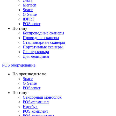
Zebra
Mertech
Space
G-Sense
iDPRT
POScenter
По типу
Беспроводные сканеры
Проводные сканеры
Стационарные сканеры
Портативные сканеры
Сканер-кольца
Для медицины
POS оборудование
По производителю
Space
G-Sense
POScenter
По типу
Сенсорный моноблок
POS-терминал
Ноутбук
POS комплект
POS-компьютеры