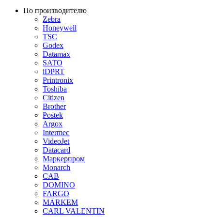
По производителю
Zebra
Honeywell
TSC
Godex
Datamax
SATO
iDPRT
Printronix
Toshiba
Citizen
Brother
Postek
Argox
Intermec
VideoJet
Datacard
Маркерпром
Monarch
CAB
DOMINO
FARGO
MARKEM
CARL VALENTIN