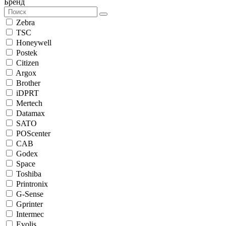
Бренд
Zebra
TSC
Honeywell
Postek
Citizen
Argox
Brother
iDPRT
Mertech
Datamax
SATO
POScenter
CAB
Godex
Space
Toshiba
Printronix
G-Sense
Gprinter
Intermec
Evolis