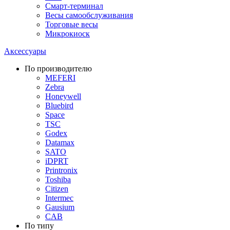
Смарт-терминал
Весы самообслуживания
Торговые весы
Микрокиоск
Аксессуары
По производителю
MEFERI
Zebra
Honeywell
Bluebird
Space
TSC
Godex
Datamax
SATO
iDPRT
Printronix
Toshiba
Citizen
Intermec
Gausium
CAB
По типу