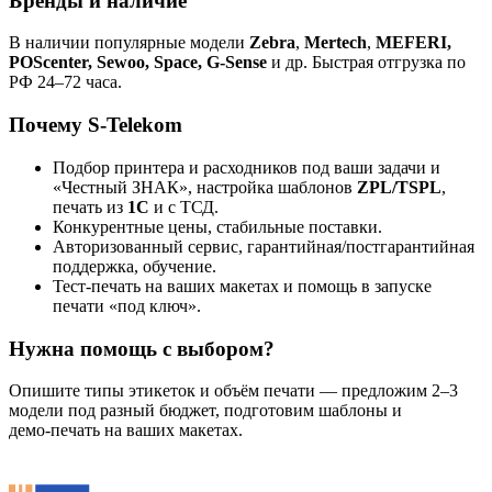
Бренды и наличие
В наличии популярные модели
Zebra
,
Mertech
,
MEFERI,
POScenter, Sewoo, Space, G-Sense
и др. Быстрая отгрузка по
РФ 24–72 часа.
Почему S‑Telekom
Подбор принтера и расходников под ваши задачи и
«Честный ЗНАК», настройка шаблонов
ZPL/TSPL
,
печать из
1С
и с ТСД.
Конкурентные цены, стабильные поставки.
Авторизованный сервис, гарантийная/постгарантийная
поддержка, обучение.
Тест‑печать на ваших макетах и помощь в запуске
печати «под ключ».
Нужна помощь с выбором?
Опишите типы этикеток и объём печати — предложим 2–3
модели под разный бюджет, подготовим шаблоны и
демо‑печать на ваших макетах.