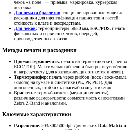
чеков «в поле» — приёмка, маркировка, курьерская
доставка.
Для печати браслетов
: специализированные модели/
расходники для идентификации пациентов и гостей;
стойкость к влаге и дезсредствам.
Для чеков
: термопринтеры 58/80 мм,
ESC/POS
, печать
фискальных и сервисных чеков, очередей,
производственных заказов.
Методы печати и расходники
Прямая термопечать
: печать на термоэтикетке (Thermo
ECO/TOP). Максимально дёшево и быстро; неустойчиво
к нагреву/свету (для краткоживущих этикеток и чеков).
Термотрансфер
: печать через риббон (воск / воск‑смола
/ смола) на бумаге и синтетике (PE, PP, PET). Для
долговечных, стойких к влаге/абразиву этикеток.
Браслеты
: термо‑браслеты (медицина/ивенты),
различные размеры/цвета; совместимость с носителями
Zebra Z‑Band и аналогами.
Ключевые характеристики
Разрешение
: 203/300/600 dpi. Для мелких
Data Matrix
и