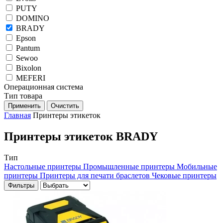
PUTY
DOMINO
BRADY
Epson
Pantum
Sewoo
Bixolon
MEFERI
Операционная система
Тип товара
Применить
Очистить
Главная
Принтеры этикеток
Принтеры этикеток BRADY
Тип
Настольные принтеры
Промышленные принтеры
Мобильные
принтеры
Принтеры для печати браслетов
Чековые принтеры
Фильтры