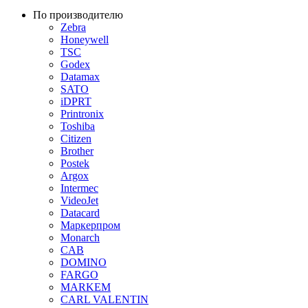
По производителю
Zebra
Honeywell
TSC
Godex
Datamax
SATO
iDPRT
Printronix
Toshiba
Citizen
Brother
Postek
Argox
Intermec
VideoJet
Datacard
Маркерпром
Monarch
CAB
DOMINO
FARGO
MARKEM
CARL VALENTIN