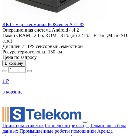
ККТ смарт-терминал POScenter A7L-Ф
Операционная система
Android 4.4.2
Память
RAM - 2 Гб, ROM - 8 Гб (до 32 Гб TF card ,Micro SD
card)
Дисплей
7” IPS сенсорный, емкостной
Ресурс термоголовки
150 км
Цена по запросу
В корзину
1 ₽
в корзине
Принтеры этикеток
Сканеры штрих-кода
Терминалы сбора
данных
Промышленные роботы помощники
Аренда