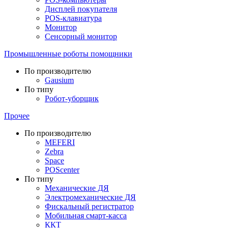
Дисплей покупателя
POS-клавиатура
Монитор
Сенсорный монитор
Промышленные роботы помощники
По производителю
Gausium
По типу
Робот-уборщик
Прочее
По производителю
MEFERI
Zebra
Space
POScenter
По типу
Механические ДЯ
Электромеханические ДЯ
Фискальный регистратор
Мобильная смарт-касса
ККТ