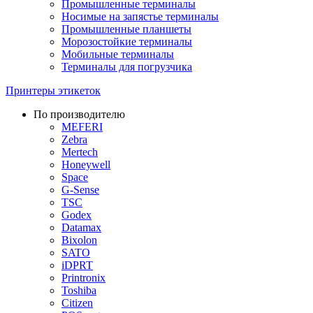
Промышленные терминалы
Носимые на запястье терминалы
Промышленные планшеты
Морозостойкие терминалы
Мобильные терминалы
Терминалы для погрузчика
Принтеры этикеток
По производителю
MEFERI
Zebra
Mertech
Honeywell
Space
G-Sense
TSC
Godex
Datamax
Bixolon
SATO
iDPRT
Printronix
Toshiba
Citizen