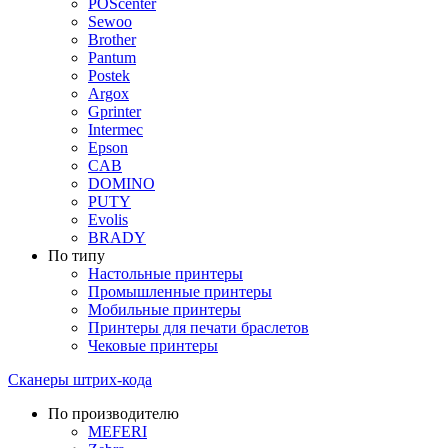
POScenter
Sewoo
Brother
Pantum
Postek
Argox
Gprinter
Intermec
Epson
CAB
DOMINO
PUTY
Evolis
BRADY
По типу
Настольные принтеры
Промышленные принтеры
Мобильные принтеры
Принтеры для печати браслетов
Чековые принтеры
Сканеры штрих-кода
По производителю
MEFERI