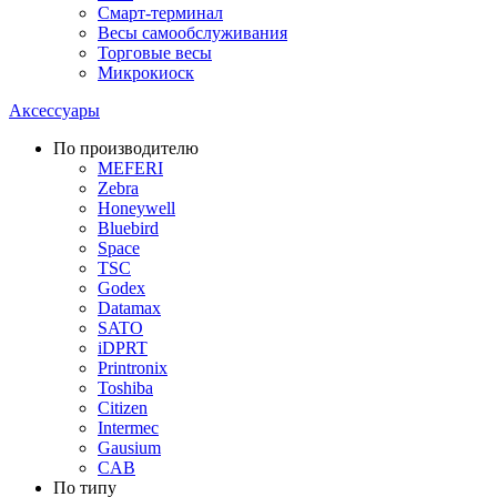
Смарт-терминал
Весы самообслуживания
Торговые весы
Микрокиоск
Аксессуары
По производителю
MEFERI
Zebra
Honeywell
Bluebird
Space
TSC
Godex
Datamax
SATO
iDPRT
Printronix
Toshiba
Citizen
Intermec
Gausium
CAB
По типу