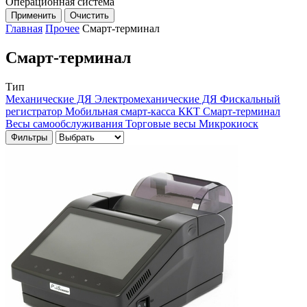
Операционная система
Применить
Очистить
Главная
Прочее
Смарт-терминал
Смарт-терминал
Тип
Механические ДЯ
Электромеханические ДЯ
Фискальный
регистратор
Мобильная смарт-касса
ККТ
Смарт-терминал
Весы самообслуживания
Торговые весы
Микрокиоск
Фильтры