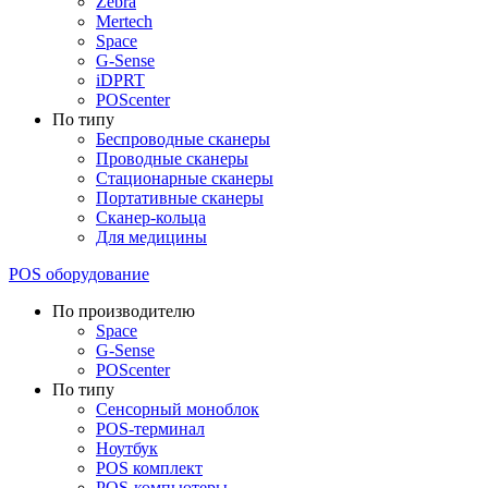
Zebra
Mertech
Space
G-Sense
iDPRT
POScenter
По типу
Беспроводные сканеры
Проводные сканеры
Стационарные сканеры
Портативные сканеры
Сканер-кольца
Для медицины
POS оборудование
По производителю
Space
G-Sense
POScenter
По типу
Сенсорный моноблок
POS-терминал
Ноутбук
POS комплект
POS-компьютеры