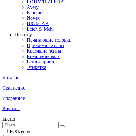
ROHM/BIZERBA
Avery
Fabulous
Novex
DIGI/CAB
Leich & Mehl
По типу
Печатающие головки
Прижимные валы
Красящие ленты
Крепление вала
Ремни привода
Этикетка
Каталог
Сравнение
Избранное
Корзина
Бренд
POScenter