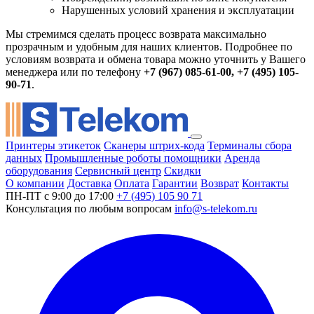
Нарушенных условий хранения и эксплуатации
Мы стремимся сделать процесс возврата максимально
прозрачным и удобным для наших клиентов. Подробнее по
условиям возврата и обмена товара можно уточнить у Вашего
менеджера или по телефону
+7 (967) 085-61-00, +7 (495) 105-
90-71
.
Принтеры этикеток
Сканеры штрих-кода
Терминалы сбора
данных
Промышленные роботы помощники
Аренда
оборудования
Сервисный центр
Скидки
О компании
Доставка
Оплата
Гарантии
Возврат
Контакты
ПН-ПТ с 9:00 до 17:00
+7 (495) 105 90 71
Консультация по любым вопросам
info@s-telekom.ru