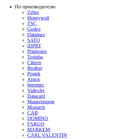
По производителю
Zebra
Honeywell
TSC
Godex
Datamax
SATO
iDPRT
Printronix
Toshiba
Citizen
Brother
Postek
Argox
Intermec
VideoJet
Datacard
Маркерпром
Monarch
CAB
DOMINO
FARGO
MARKEM
CARL VALENTIN