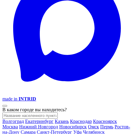
made in
INTRID
В каком городе вы находитесь?
Волгоград
Екатеринбург
Казань
Краснодар
Красноярск
Москва
Нижний Новгород
Новосибирск
Омск
Пермь
Ростов-
на-Дону
Самара
Санкт-Петербург
Уфа
Челябинск