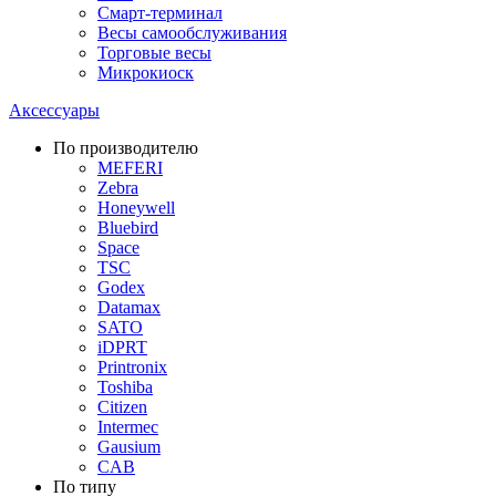
Смарт-терминал
Весы самообслуживания
Торговые весы
Микрокиоск
Аксессуары
По производителю
MEFERI
Zebra
Honeywell
Bluebird
Space
TSC
Godex
Datamax
SATO
iDPRT
Printronix
Toshiba
Citizen
Intermec
Gausium
CAB
По типу