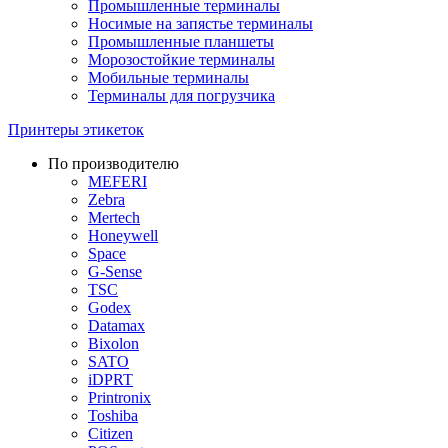
Промышленные терминалы
Носимые на запястье терминалы
Промышленные планшеты
Морозостойкие терминалы
Мобильные терминалы
Терминалы для погрузчика
Принтеры этикеток
По производителю
MEFERI
Zebra
Mertech
Honeywell
Space
G-Sense
TSC
Godex
Datamax
Bixolon
SATO
iDPRT
Printronix
Toshiba
Citizen