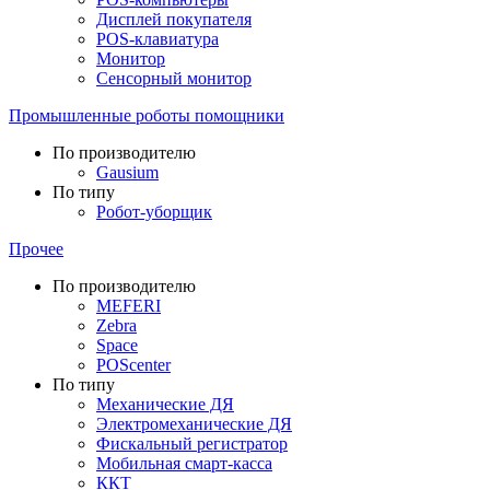
Дисплей покупателя
POS-клавиатура
Монитор
Сенсорный монитор
Промышленные роботы помощники
По производителю
Gausium
По типу
Робот-уборщик
Прочее
По производителю
MEFERI
Zebra
Space
POScenter
По типу
Механические ДЯ
Электромеханические ДЯ
Фискальный регистратор
Мобильная смарт-касса
ККТ