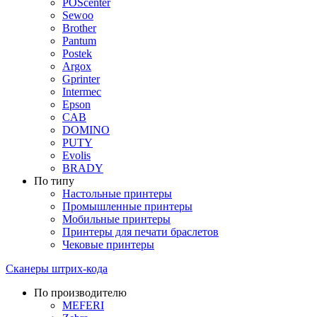
POScenter
Sewoo
Brother
Pantum
Postek
Argox
Gprinter
Intermec
Epson
CAB
DOMINO
PUTY
Evolis
BRADY
По типу
Настольные принтеры
Промышленные принтеры
Мобильные принтеры
Принтеры для печати браслетов
Чековые принтеры
Сканеры штрих-кода
По производителю
MEFERI