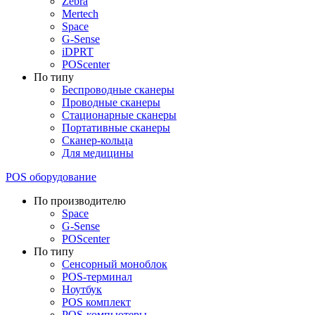
Zebra
Mertech
Space
G-Sense
iDPRT
POScenter
По типу
Беспроводные сканеры
Проводные сканеры
Стационарные сканеры
Портативные сканеры
Сканер-кольца
Для медицины
POS оборудование
По производителю
Space
G-Sense
POScenter
По типу
Сенсорный моноблок
POS-терминал
Ноутбук
POS комплект
POS-компьютеры