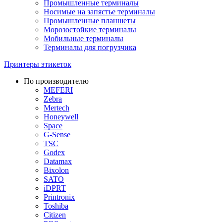
Промышленные терминалы
Носимые на запястье терминалы
Промышленные планшеты
Морозостойкие терминалы
Мобильные терминалы
Терминалы для погрузчика
Принтеры этикеток
По производителю
MEFERI
Zebra
Mertech
Honeywell
Space
G-Sense
TSC
Godex
Datamax
Bixolon
SATO
iDPRT
Printronix
Toshiba
Citizen