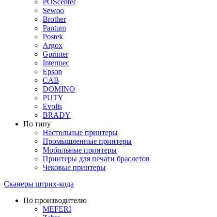
POScenter
Sewoo
Brother
Pantum
Postek
Argox
Gprinter
Intermec
Epson
CAB
DOMINO
PUTY
Evolis
BRADY
По типу
Настольные принтеры
Промышленные принтеры
Мобильные принтеры
Принтеры для печати браслетов
Чековые принтеры
Сканеры штрих-кода
По производителю
MEFERI