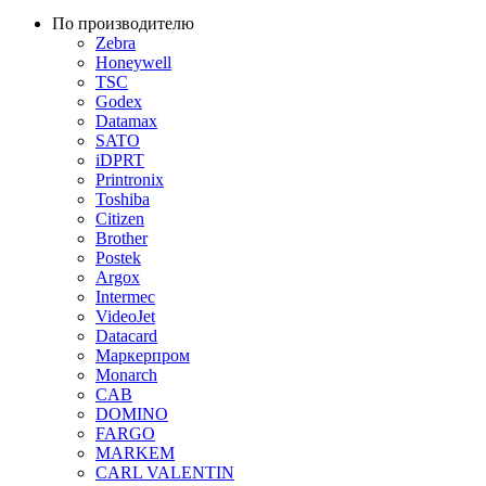
По производителю
Zebra
Honeywell
TSC
Godex
Datamax
SATO
iDPRT
Printronix
Toshiba
Citizen
Brother
Postek
Argox
Intermec
VideoJet
Datacard
Маркерпром
Monarch
CAB
DOMINO
FARGO
MARKEM
CARL VALENTIN