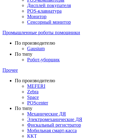
Дисплей покупателя
POS-клавиатура
Монитор
Сенсорный монитор
Промышленные роботы помощники
По производителю
Gausium
По типу
Робот-уборщик
Прочее
По производителю
MEFERI
Zebra
Space
POScenter
По типу
Механические ДЯ
Электромеханические ДЯ
Фискальный регистратор
Мобильная смарт-касса
ККТ