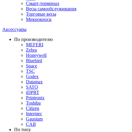
Смарт-терминал
Весы самообслуживания
Торговые весы
Микрокиоск
Аксессуары
По производителю
MEFERI
Zebra
Honeywell
Bluebird
Space
TSC
Godex
Datamax
SATO
iDPRT
Printronix
Toshiba
Citizen
Intermec
Gausium
CAB
По типу