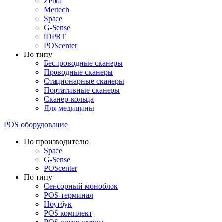
Zebra
Mertech
Space
G-Sense
iDPRT
POScenter
По типу
Беспроводные сканеры
Проводные сканеры
Стационарные сканеры
Портативные сканеры
Сканер-кольца
Для медицины
POS оборудование
По производителю
Space
G-Sense
POScenter
По типу
Сенсорный моноблок
POS-терминал
Ноутбук
POS комплект
POS-компьютеры