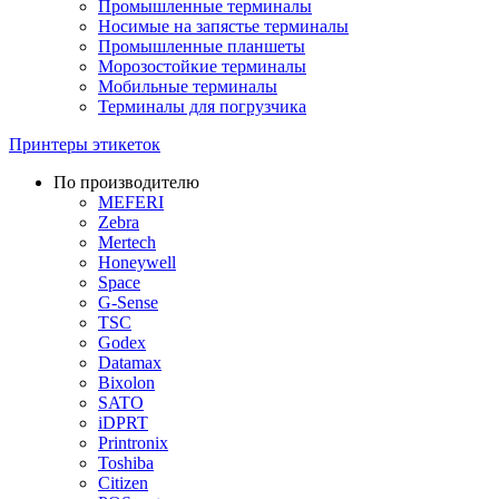
Промышленные терминалы
Носимые на запястье терминалы
Промышленные планшеты
Морозостойкие терминалы
Мобильные терминалы
Терминалы для погрузчика
Принтеры этикеток
По производителю
MEFERI
Zebra
Mertech
Honeywell
Space
G-Sense
TSC
Godex
Datamax
Bixolon
SATO
iDPRT
Printronix
Toshiba
Citizen