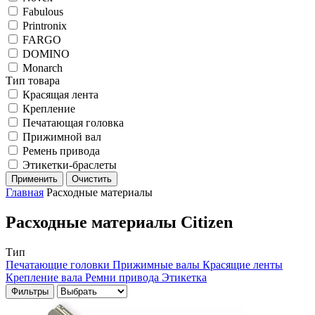
Fabulous
Printronix
FARGO
DOMINO
Monarch
Тип товара
Красящая лента
Крепление
Печатающая головка
Прижимной вал
Ремень привода
Этикетки-браслеты
Применить
Очистить
Главная
Расходные материалы
Расходные материалы Citizen
Тип
Печатающие головки
Прижимные валы
Красящие ленты
Крепление вала
Ремни привода
Этикетка
Фильтры