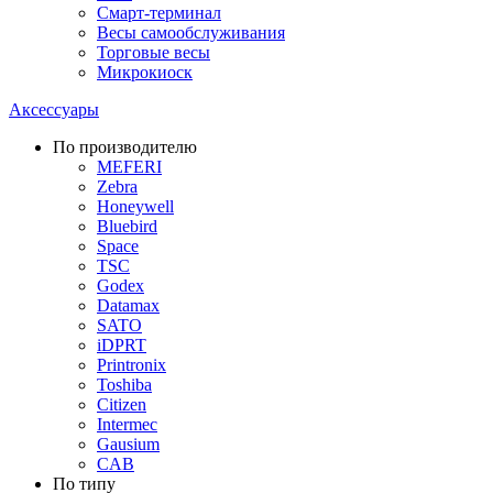
Смарт-терминал
Весы самообслуживания
Торговые весы
Микрокиоск
Аксессуары
По производителю
MEFERI
Zebra
Honeywell
Bluebird
Space
TSC
Godex
Datamax
SATO
iDPRT
Printronix
Toshiba
Citizen
Intermec
Gausium
CAB
По типу