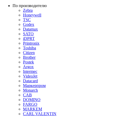
По производителю
Zebra
Honeywell
TSC
Godex
Datamax
SATO
iDPRT
Printronix
Toshiba
Citizen
Brother
Postek
Argox
Intermec
VideoJet
Datacard
Маркерпром
Monarch
CAB
DOMINO
FARGO
MARKEM
CARL VALENTIN