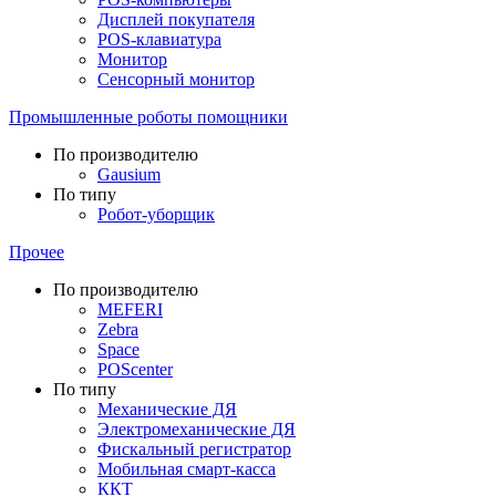
Дисплей покупателя
POS-клавиатура
Монитор
Сенсорный монитор
Промышленные роботы помощники
По производителю
Gausium
По типу
Робот-уборщик
Прочее
По производителю
MEFERI
Zebra
Space
POScenter
По типу
Механические ДЯ
Электромеханические ДЯ
Фискальный регистратор
Мобильная смарт-касса
ККТ