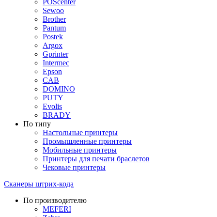
POScenter
Sewoo
Brother
Pantum
Postek
Argox
Gprinter
Intermec
Epson
CAB
DOMINO
PUTY
Evolis
BRADY
По типу
Настольные принтеры
Промышленные принтеры
Мобильные принтеры
Принтеры для печати браслетов
Чековые принтеры
Сканеры штрих-кода
По производителю
MEFERI