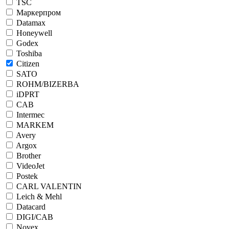
TSC
Маркерпром
Datamax
Honeywell
Godex
Toshiba
Citizen
SATO
ROHM/BIZERBA
iDPRT
CAB
Intermec
MARKEM
Avery
Argox
Brother
VideoJet
Postek
CARL VALENTIN
Leich & Mehl
Datacard
DIGI/CAB
Novex