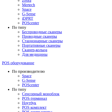
Zebra
Mertech
Space
G-Sense
iDPRT
POScenter
По типу
Беспроводные сканеры
Проводные сканеры
Стационарные сканеры
Портативные сканеры
Сканер-кольца
Для медицины
POS оборудование
По производителю
Space
G-Sense
POScenter
По типу
Сенсорный моноблок
POS-терминал
Ноутбук
POS комплект
POS-компьютеры