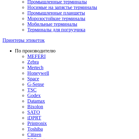
Промышленные терминалы
Носимые на запястье терминалы
Промышленные планшеты
Морозостойкие терминалы
Мобильные терминалы
Терминалы для погрузчика
Принтеры этикеток
По производителю
MEFERI
Zebra
Mertech
Honeywell
Space
G-Sense
TSC
Godex
Datamax
Bixolon
SATO
iDPRT
Printronix
Toshiba
Citizen