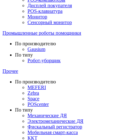
Дисплей покупателя
POS-клавиатура
Монитор
Сенсорный монитор
Промышленные роботы помощники
По производителю
Gausium
По типу
Робот-уборщик
Прочее
По производителю
MEFERI
Zebra
Space
POScenter
По типу
Механические ДЯ
Электромеханические ДЯ
Фискальный регистратор
Мобильная смарт-касса
ККТ