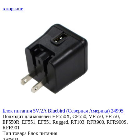
в корзине
Блок питания 5V/2A Bluebird (Северная Америка) 24995
Подходит для моделей
HF550X, CF550, VF550, EF550,
EF550R, EF551, EF551 Rugged, RT103, RFR900, RFR900S,
RFR901
Тип товара
Блок питания
2 606 ₽