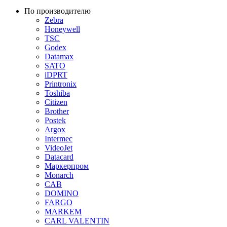
По производителю
Zebra
Honeywell
TSC
Godex
Datamax
SATO
iDPRT
Printronix
Toshiba
Citizen
Brother
Postek
Argox
Intermec
VideoJet
Datacard
Маркерпром
Monarch
CAB
DOMINO
FARGO
MARKEM
CARL VALENTIN