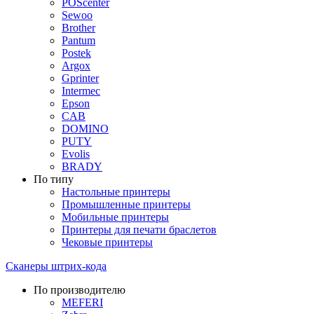
POScenter
Sewoo
Brother
Pantum
Postek
Argox
Gprinter
Intermec
Epson
CAB
DOMINO
PUTY
Evolis
BRADY
По типу
Настольные принтеры
Промышленные принтеры
Мобильные принтеры
Принтеры для печати браслетов
Чековые принтеры
Сканеры штрих-кода
По производителю
MEFERI