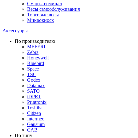
Смарт-терминал
Весы самообслуживания
Торговые весы
Микрокиоск
Аксессуары
По производителю
MEFERI
Zebra
Honeywell
Bluebird
Space
TSC
Godex
Datamax
SATO
iDPRT
Printronix
Toshiba
Citizen
Intermec
Gausium
CAB
По типу