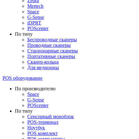
Zebra
Mertech
Space
G-Sense
iDPRT
POScenter
По типу
Беспроводные сканеры
Проводные сканеры
Стационарные сканеры
Портативные сканеры
Сканер-кольца
Для медицины
POS оборудование
По производителю
Space
G-Sense
POScenter
По типу
Сенсорный моноблок
POS-терминал
Ноутбук
POS комплект
POS-компьютеры