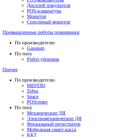
Дисплей покупателя
POS-клавиатура
Монитор
Сенсорный монитор
Промышленные роботы помощники
По производителю
Gausium
По типу
Робот-уборщик
Прочее
По производителю
MEFERI
Zebra
Space
POScenter
По типу
Механические ДЯ
Электромеханические ДЯ
Фискальный регистратор
Мобильная смарт-касса
ККТ