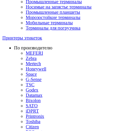
Промышленные терминалы
Носимые на запястье терминалы
Промышленные планшеты
Морозостойкие терминалы
Мобильные терминалы
Терминалы для погрузчика
Принтеры этикеток
По производителю
MEFERI
Zebra
Mertech
Honeywell
Space
G-Sense
TSC
Godex
Datamax
Bixolon
SATO
iDPRT
Printronix
Toshiba
Citizen