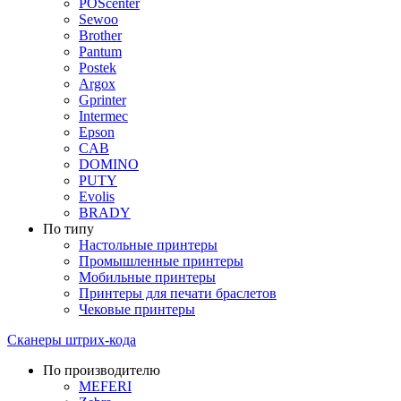
POScenter
Sewoo
Brother
Pantum
Postek
Argox
Gprinter
Intermec
Epson
CAB
DOMINO
PUTY
Evolis
BRADY
По типу
Настольные принтеры
Промышленные принтеры
Мобильные принтеры
Принтеры для печати браслетов
Чековые принтеры
Сканеры штрих-кода
По производителю
MEFERI