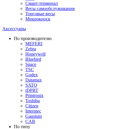
Смарт-терминал
Весы самообслуживания
Торговые весы
Микрокиоск
Аксессуары
По производителю
MEFERI
Zebra
Honeywell
Bluebird
Space
TSC
Godex
Datamax
SATO
iDPRT
Printronix
Toshiba
Citizen
Intermec
Gausium
CAB
По типу