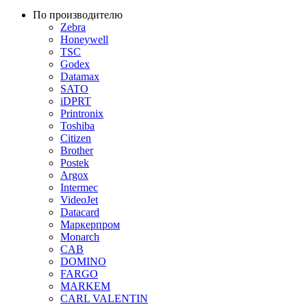
По производителю
Zebra
Honeywell
TSC
Godex
Datamax
SATO
iDPRT
Printronix
Toshiba
Citizen
Brother
Postek
Argox
Intermec
VideoJet
Datacard
Маркерпром
Monarch
CAB
DOMINO
FARGO
MARKEM
CARL VALENTIN