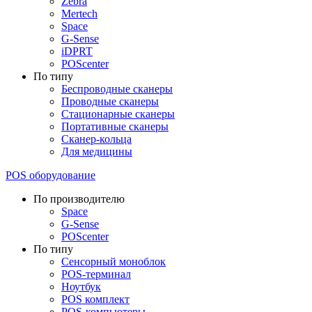
Zebra
Mertech
Space
G-Sense
iDPRT
POScenter
По типу
Беспроводные сканеры
Проводные сканеры
Стационарные сканеры
Портативные сканеры
Сканер-кольца
Для медицины
POS оборудование
По производителю
Space
G-Sense
POScenter
По типу
Сенсорный моноблок
POS-терминал
Ноутбук
POS комплект
POS-компьютеры