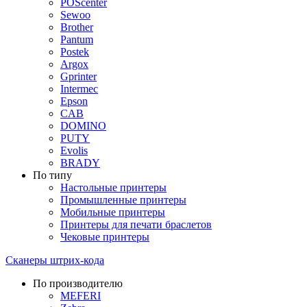
POScenter
Sewoo
Brother
Pantum
Postek
Argox
Gprinter
Intermec
Epson
CAB
DOMINO
PUTY
Evolis
BRADY
По типу
Настольные принтеры
Промышленные принтеры
Мобильные принтеры
Принтеры для печати браслетов
Чековые принтеры
Сканеры штрих-кода
По производителю
MEFERI