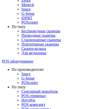
Zebra
Mertech
Space
G-Sense
iDPRT
POScenter
По типу
Беспроводные сканеры
Проводные сканеры
Стационарные сканеры
Портативные сканеры
Сканер-кольца
Для медицины
POS оборудование
По производителю
Space
G-Sense
POScenter
По типу
Сенсорный моноблок
POS-терминал
Ноутбук
POS комплект
POS-компьютеры