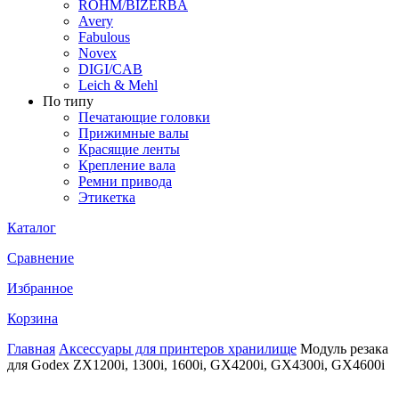
ROHM/BIZERBA
Avery
Fabulous
Novex
DIGI/CAB
Leich & Mehl
По типу
Печатающие головки
Прижимные валы
Красящие ленты
Крепление вала
Ремни привода
Этикетка
Каталог
Сравнение
Избранное
Корзина
Главная
Аксессуары для принтеров хранилище
Модуль резака
для Godex ZX1200i, 1300i, 1600i, GX4200i, GX4300i, GX4600i