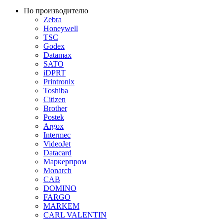
По производителю
Zebra
Honeywell
TSC
Godex
Datamax
SATO
iDPRT
Printronix
Toshiba
Citizen
Brother
Postek
Argox
Intermec
VideoJet
Datacard
Маркерпром
Monarch
CAB
DOMINO
FARGO
MARKEM
CARL VALENTIN