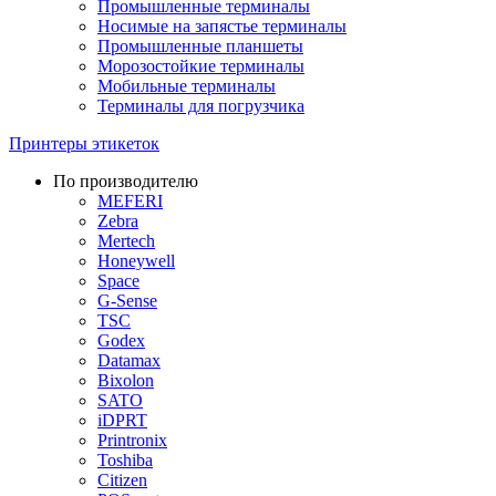
Промышленные терминалы
Носимые на запястье терминалы
Промышленные планшеты
Морозостойкие терминалы
Мобильные терминалы
Терминалы для погрузчика
Принтеры этикеток
По производителю
MEFERI
Zebra
Mertech
Honeywell
Space
G-Sense
TSC
Godex
Datamax
Bixolon
SATO
iDPRT
Printronix
Toshiba
Citizen