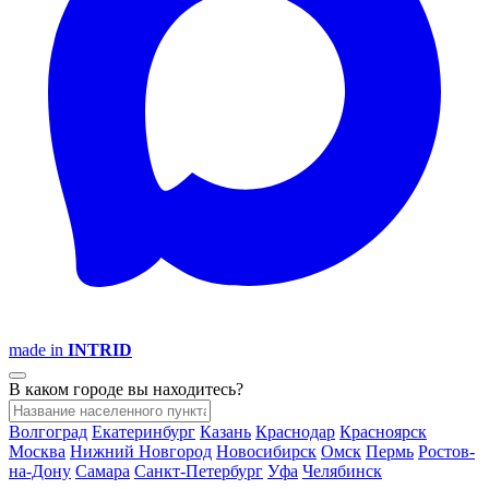
made in
INTRID
В каком городе вы находитесь?
Волгоград
Екатеринбург
Казань
Краснодар
Красноярск
Москва
Нижний Новгород
Новосибирск
Омск
Пермь
Ростов-
на-Дону
Самара
Санкт-Петербург
Уфа
Челябинск