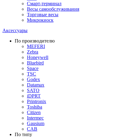
Смарт-терминал
Весы самообслуживания
Торговые весы
Микрокиоск
Аксессуары
По производителю
MEFERI
Zebra
Honeywell
Bluebird
Space
TSC
Godex
Datamax
SATO
iDPRT
Printronix
Toshiba
Citizen
Intermec
Gausium
CAB
По типу