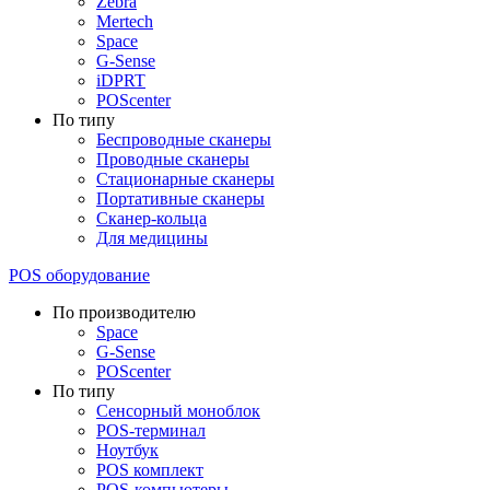
Zebra
Mertech
Space
G-Sense
iDPRT
POScenter
По типу
Беспроводные сканеры
Проводные сканеры
Стационарные сканеры
Портативные сканеры
Сканер-кольца
Для медицины
POS оборудование
По производителю
Space
G-Sense
POScenter
По типу
Сенсорный моноблок
POS-терминал
Ноутбук
POS комплект
POS-компьютеры