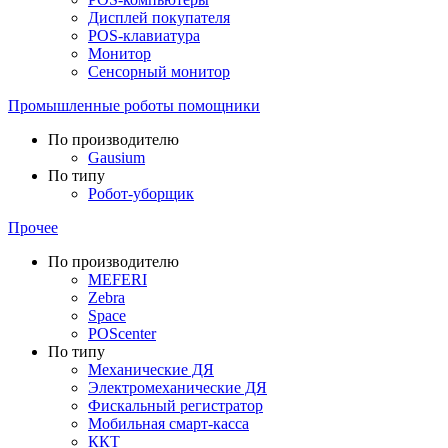
Дисплей покупателя
POS-клавиатура
Монитор
Сенсорный монитор
Промышленные роботы помощники
По производителю
Gausium
По типу
Робот-уборщик
Прочее
По производителю
MEFERI
Zebra
Space
POScenter
По типу
Механические ДЯ
Электромеханические ДЯ
Фискальный регистратор
Мобильная смарт-касса
ККТ