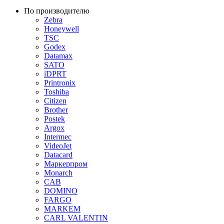
По производителю
Zebra
Honeywell
TSC
Godex
Datamax
SATO
iDPRT
Printronix
Toshiba
Citizen
Brother
Postek
Argox
Intermec
VideoJet
Datacard
Маркерпром
Monarch
CAB
DOMINO
FARGO
MARKEM
CARL VALENTIN