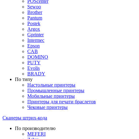
POScenter
Sewoo
Brother
Pantum
Postek
Argox
Gprinter
Intermec
Epson
CAB
DOMINO
PUTY
Evolis
BRADY
По типу
Настольные принтеры
Промышленные принтеры
Мобильные принтеры
Принтеры для печати браслетов
Чековые принтеры
Сканеры штрих-кода
По производителю
MEFERI