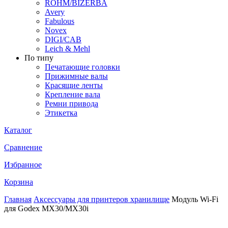
ROHM/BIZERBA
Avery
Fabulous
Novex
DIGI/CAB
Leich & Mehl
По типу
Печатающие головки
Прижимные валы
Красящие ленты
Крепление вала
Ремни привода
Этикетка
Каталог
Сравнение
Избранное
Корзина
Главная
Аксессуары для принтеров хранилище
Модуль Wi-Fi
для Godex MX30/MX30i