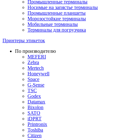
Промышленные терминалы
Носимые на запястье терминалы
Промышленные планшеты
Морозостойкие терминалы
Мобильные терминалы
Терминалы для погрузчика
Принтеры этикеток
По производителю
MEFERI
Zebra
Mertech
Honeywell
Space
G-Sense
TSC
Godex
Datamax
Bixolon
SATO
iDPRT
Printronix
Toshiba
Citizen