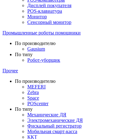
Дисплей покупателя
POS-клавиатура
Монитор
Сенсорный монитор
Промышленные роботы помощники
По производителю
Gausium
По типу
Робот-уборщик
Прочее
По производителю
MEFERI
Zebra
Space
POScenter
По типу
Механические ДЯ
Электромеханические ДЯ
Фискальный регистратор
Мобильная смарт-касса
ККТ