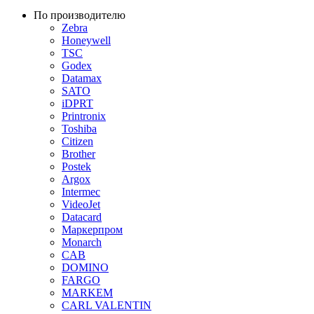
По производителю
Zebra
Honeywell
TSC
Godex
Datamax
SATO
iDPRT
Printronix
Toshiba
Citizen
Brother
Postek
Argox
Intermec
VideoJet
Datacard
Маркерпром
Monarch
CAB
DOMINO
FARGO
MARKEM
CARL VALENTIN