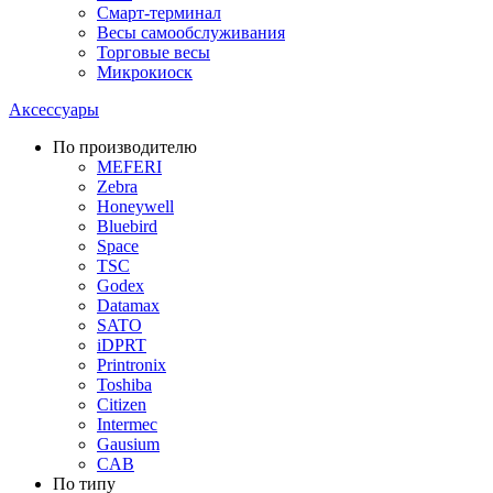
Смарт-терминал
Весы самообслуживания
Торговые весы
Микрокиоск
Аксессуары
По производителю
MEFERI
Zebra
Honeywell
Bluebird
Space
TSC
Godex
Datamax
SATO
iDPRT
Printronix
Toshiba
Citizen
Intermec
Gausium
CAB
По типу