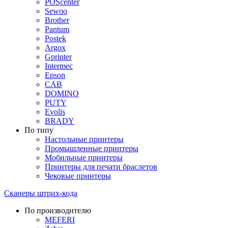
POScenter
Sewoo
Brother
Pantum
Postek
Argox
Gprinter
Intermec
Epson
CAB
DOMINO
PUTY
Evolis
BRADY
По типу
Настольные принтеры
Промышленные принтеры
Мобильные принтеры
Принтеры для печати браслетов
Чековые принтеры
Сканеры штрих-кода
По производителю
MEFERI