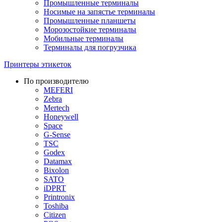
Промышленные терминалы
Носимые на запястье терминалы
Промышленные планшеты
Морозостойкие терминалы
Мобильные терминалы
Терминалы для погрузчика
Принтеры этикеток
По производителю
MEFERI
Zebra
Mertech
Honeywell
Space
G-Sense
TSC
Godex
Datamax
Bixolon
SATO
iDPRT
Printronix
Toshiba
Citizen