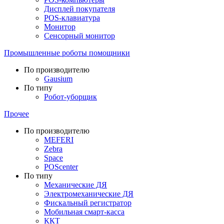
Дисплей покупателя
POS-клавиатура
Монитор
Сенсорный монитор
Промышленные роботы помощники
По производителю
Gausium
По типу
Робот-уборщик
Прочее
По производителю
MEFERI
Zebra
Space
POScenter
По типу
Механические ДЯ
Электромеханические ДЯ
Фискальный регистратор
Мобильная смарт-касса
ККТ