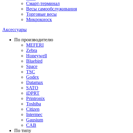
Смарт-терминал
Весы самообслуживания
Торговые весы
Микрокиоск
Аксессуары
По производителю
MEFERI
Zebra
Honeywell
Bluebird
Space
TSC
Godex
Datamax
SATO
iDPRT
Printronix
Toshiba
Citizen
Intermec
Gausium
CAB
По типу