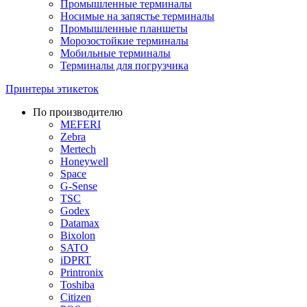
Промышленные терминалы
Носимые на запястье терминалы
Промышленные планшеты
Морозостойкие терминалы
Мобильные терминалы
Терминалы для погрузчика
Принтеры этикеток
По производителю
MEFERI
Zebra
Mertech
Honeywell
Space
G-Sense
TSC
Godex
Datamax
Bixolon
SATO
iDPRT
Printronix
Toshiba
Citizen