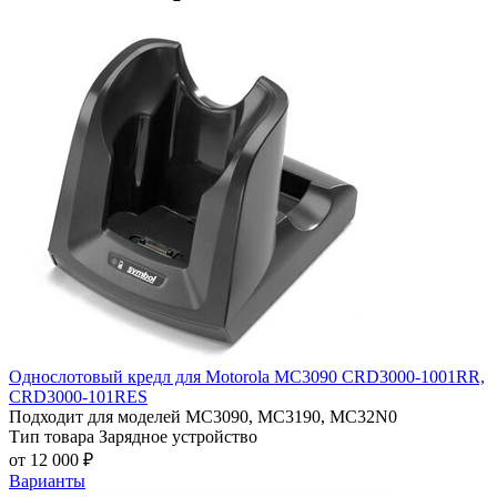
Однослотовый кредл для Motorola MC3090 СRD3000-1001RR,
СRD3000-101RES
Подходит для моделей
MC3090, MC3190, MC32N0
Тип товара
Зарядное устройство
от 12 000 ₽
Варианты