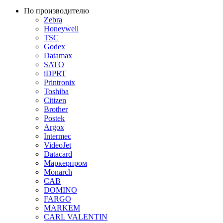
По производителю
Zebra
Honeywell
TSC
Godex
Datamax
SATO
iDPRT
Printronix
Toshiba
Citizen
Brother
Postek
Argox
Intermec
VideoJet
Datacard
Маркерпром
Monarch
CAB
DOMINO
FARGO
MARKEM
CARL VALENTIN