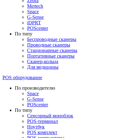
Zebra
Mertech
Space
G-Sense
iDPRT
POScenter
По типу
Беспроводные сканеры
Проводные сканеры
Стационарные сканеры
Портативные сканеры
Сканер-кольца
Для медицины
POS оборудование
По производителю
Space
G-Sense
POScenter
По типу
Сенсорный моноблок
POS-терминал
Ноутбук
POS комплект
POS-компьютеры