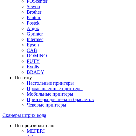
POScenter
Sewoo
Brother
Pantum
Postek
Argox
Gprinter
Intermec
Epson
CAB
DOMINO
PUTY
Evolis
BRADY
По типу
Настольные принтеры
Промышленные принтеры
Мобильные принтеры
Принтеры для печати браслетов
Чековые принтеры
Сканеры штрих-кода
По производителю
MEFERI