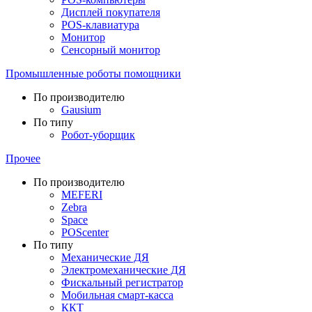
Дисплей покупателя
POS-клавиатура
Монитор
Сенсорный монитор
Промышленные роботы помощники
По производителю
Gausium
По типу
Робот-уборщик
Прочее
По производителю
MEFERI
Zebra
Space
POScenter
По типу
Механические ДЯ
Электромеханические ДЯ
Фискальный регистратор
Мобильная смарт-касса
ККТ