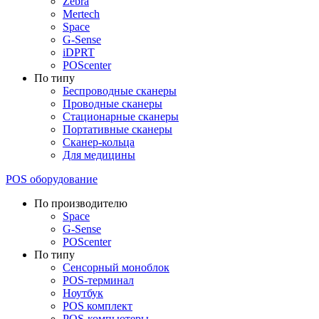
Zebra
Mertech
Space
G-Sense
iDPRT
POScenter
По типу
Беспроводные сканеры
Проводные сканеры
Стационарные сканеры
Портативные сканеры
Сканер-кольца
Для медицины
POS оборудование
По производителю
Space
G-Sense
POScenter
По типу
Сенсорный моноблок
POS-терминал
Ноутбук
POS комплект
POS-компьютеры