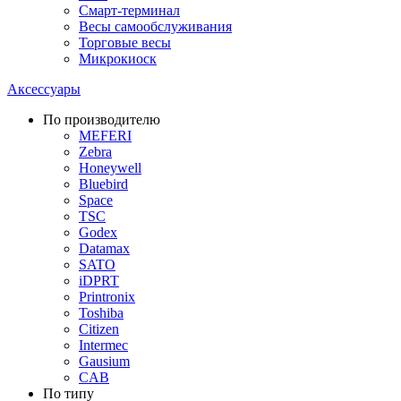
Смарт-терминал
Весы самообслуживания
Торговые весы
Микрокиоск
Аксессуары
По производителю
MEFERI
Zebra
Honeywell
Bluebird
Space
TSC
Godex
Datamax
SATO
iDPRT
Printronix
Toshiba
Citizen
Intermec
Gausium
CAB
По типу