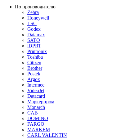
По производителю
Zebra
Honeywell
TSC
Godex
Datamax
SATO
iDPRT
Printronix
Toshiba
Citizen
Brother
Postek
Argox
Intermec
VideoJet
Datacard
Маркерпром
Monarch
CAB
DOMINO
FARGO
MARKEM
CARL VALENTIN