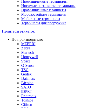
Промышленные терминалы
Носимые на запястье терминалы
Промышленные планшеты
Морозостойкие терминалы
Мобильные терминалы
Терминалы для погрузчика
Принтеры этикеток
По производителю
MEFERI
Zebra
Mertech
Honeywell
Space
G-Sense
TSC
Godex
Datamax
Bixolon
SATO
iDPRT
Printronix
Toshiba
Citizen