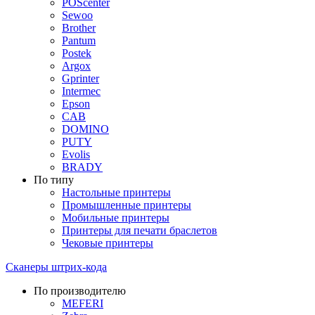
POScenter
Sewoo
Brother
Pantum
Postek
Argox
Gprinter
Intermec
Epson
CAB
DOMINO
PUTY
Evolis
BRADY
По типу
Настольные принтеры
Промышленные принтеры
Мобильные принтеры
Принтеры для печати браслетов
Чековые принтеры
Сканеры штрих-кода
По производителю
MEFERI