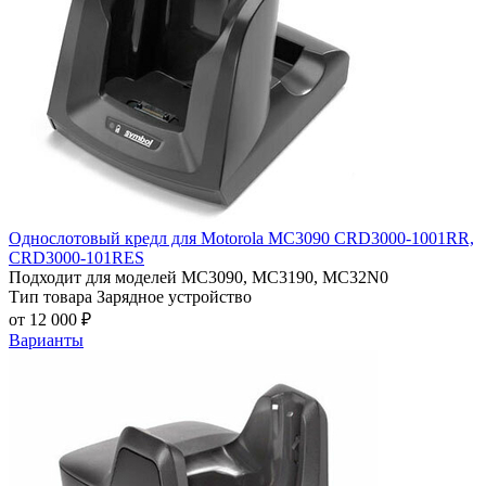
Однослотовый кредл для Motorola MC3090 СRD3000-1001RR,
СRD3000-101RES
Подходит для моделей
MC3090, MC3190, MC32N0
Тип товара
Зарядное устройство
от 12 000 ₽
Варианты