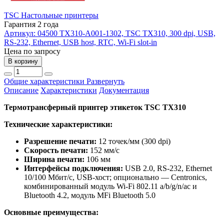
TSC
Настольные принтеры
Гарантия 2 года
Артикул: 04500
TX310-A001-1302, TSC TX310, 300 dpi, USB,
RS-232, Ethernet, USB host, RTC, Wi-Fi slot-in
Цена по запросу
В корзину
Общие характеристики
Развернуть
Описание
Характеристики
Документация
Термотрансферный принтер этикеток TSC TX310
Технические характеристики:
Разрешение печати:
12 точек/мм (300 dpi)
Скорость печати:
152 мм/с
Ширина печати:
106 мм
Интерфейсы подключения:
USB 2.0, RS-232, Ethernet
10/100 Мбит/с, USB-хост; опционально — Centronics,
комбинированный модуль Wi-Fi 802.11 a/b/g/n/ac и
Bluetooth 4.2, модуль MFi Bluetooth 5.0
Основные преимущества: