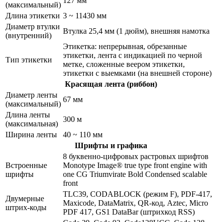
127 мм
(максимальный)
Длина этикетки
3 ~ 11430 мм
Диаметр втулки
Втулка 25,4 мм (1 дюйм), внешняя намотка
(внутренний)
Этикетка: непрерывная, обрезанные
этикетки, лента с индикацией по черной
Тип этикетки
метке, сложенные веером этикетки,
этикетки с выемками (на внешней стороне)
Красящая лента (риббон)
Диаметр ленты
67 мм
(максимальный)
Длина ленты
300 м
(максимальная)
Ширина ленты
40 ~ 110 мм
Шрифты и графика
8 буквенно-цифровых растровых шрифтов
Встроенные
Monotype Image® true type front engine with
шрифты
one CG Triumvirate Bold Condensed scalable
front
TLC39, CODABLOCK (режим F), PDF-417,
Двумерные
Maxicode, DataMatrix, QR-код, Aztec, Micro
штрих-коды
PDF 417, GS1 DataBar (штрихкод RSS)