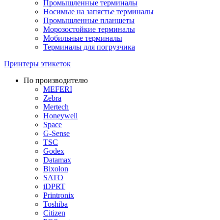
Промышленные терминалы
Носимые на запястье терминалы
Промышленные планшеты
Морозостойкие терминалы
Мобильные терминалы
Терминалы для погрузчика
Принтеры этикеток
По производителю
MEFERI
Zebra
Mertech
Honeywell
Space
G-Sense
TSC
Godex
Datamax
Bixolon
SATO
iDPRT
Printronix
Toshiba
Citizen