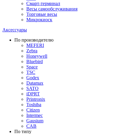
Смарт-терминал
Весы самообслуживания
Торговые весы
Микрокиоск
Аксессуары
По производителю
MEFERI
Zebra
Honeywell
Bluebird
Space
TSC
Godex
Datamax
SATO
iDPRT
Printronix
Toshiba
Citizen
Intermec
Gausium
CAB
По типу