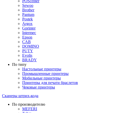
POScenter
Sewoo
Brother
Pantum
Postek
Argox
Gprinter
Intermec
Epson
CAB
DOMINO
PUTY
Evolis
BRADY
По типу
Настольные принтеры
Промышленные принтеры
Мобильные принтеры
Принтеры для печати браслетов
Чековые принтеры
Сканеры штрих-кода
По производителю
MEFERI