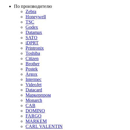
По производителю
Zebra
Honeywell
TSC
Godex
Datamax
SATO
iDPRT
Printronix
Toshiba
Citizen
Brother
Postek
Argox
Intermec
VideoJet
Datacard
Маркерпром
Monarch
CAB
DOMINO
FARGO
MARKEM
CARL VALENTIN