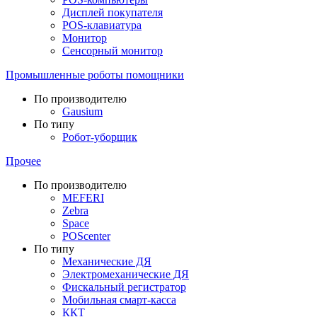
Дисплей покупателя
POS-клавиатура
Монитор
Сенсорный монитор
Промышленные роботы помощники
По производителю
Gausium
По типу
Робот-уборщик
Прочее
По производителю
MEFERI
Zebra
Space
POScenter
По типу
Механические ДЯ
Электромеханические ДЯ
Фискальный регистратор
Мобильная смарт-касса
ККТ