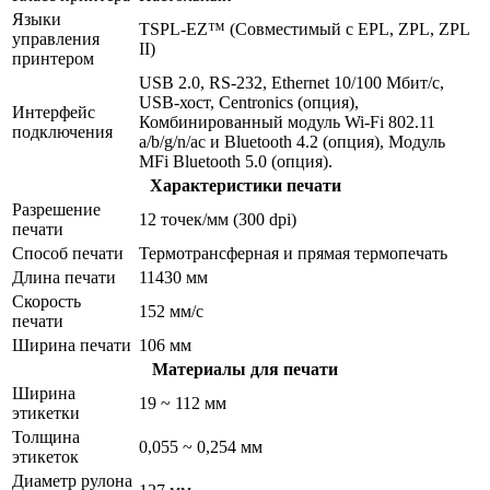
Языки
TSPL-EZ™ (Совместимый с EPL, ZPL, ZPL
управления
II)
принтером
USB 2.0, RS-232, Ethernet 10/100 Мбит/с,
USB-хост, Centronics (опция),
Интерфейс
Комбинированный модуль Wi-Fi 802.11
подключения
a/b/g/n/ac и Bluetooth 4.2 (опция), Модуль
MFi Bluetooth 5.0 (опция).
Характеристики печати
Разрешение
12 точек/мм (300 dpi)
печати
Способ печати
Термотрансферная и прямая термопечать
Длина печати
11430 мм
Скорость
152 мм/с
печати
Ширина печати
106 мм
Материалы для печати
Ширина
19 ~ 112 мм
этикетки
Толщина
0,055 ~ 0,254 мм
этикеток
Диаметр рулона