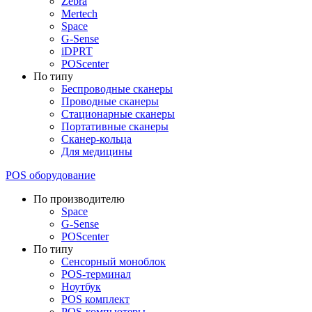
Zebra
Mertech
Space
G-Sense
iDPRT
POScenter
По типу
Беспроводные сканеры
Проводные сканеры
Стационарные сканеры
Портативные сканеры
Сканер-кольца
Для медицины
POS оборудование
По производителю
Space
G-Sense
POScenter
По типу
Сенсорный моноблок
POS-терминал
Ноутбук
POS комплект
POS-компьютеры