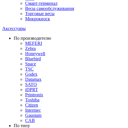
Смарт-терминал
Весы самообслуживания
Торговые весы
Микрокиоск
Аксессуары
По производителю
MEFERI
Zebra
Honeywell
Bluebird
Space
TSC
Godex
Datamax
SATO
iDPRT
Printronix
Toshiba
Citizen
Intermec
Gausium
CAB
По типу