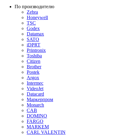
По производителю
Zebra
Honeywell
TSC
Godex
Datamax
SATO
iDPRT
Printronix
Toshiba
Citizen
Brother
Postek
Argox
Intermec
VideoJet
Datacard
Маркерпром
Monarch
CAB
DOMINO
FARGO
MARKEM
CARL VALENTIN