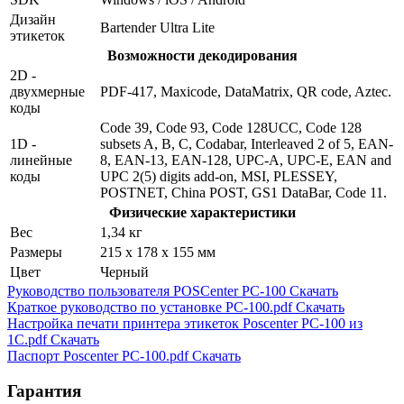
Дизайн
Bartender Ultra Lite
этикеток
Возможности декодирования
2D -
двухмерные
PDF-417, Maxicode, DataMatrix, QR code, Aztec.
коды
Code 39, Code 93, Code 128UCC, Code 128
1D -
subsets A, B, C, Codabar, Interleaved 2 of 5, EAN-
линейные
8, EAN-13, EAN-128, UPC-A, UPC-E, EAN and
коды
UPC 2(5) digits add-on, MSI, PLESSEY,
POSTNET, China POST, GS1 DataBar, Code 11.
Физические характеристики
Вес
1,34 кг
Размеры
215 x 178 x 155 мм
Цвет
Черный
Руководство пользователя POSCenter PC-100
Скачать
Краткое руководство по установке PC-100.pdf
Скачать
Настройка печати принтера этикеток Poscenter PC-100 из
1С.pdf
Скачать
Паспорт Poscenter PC-100.pdf
Скачать
Гарантия