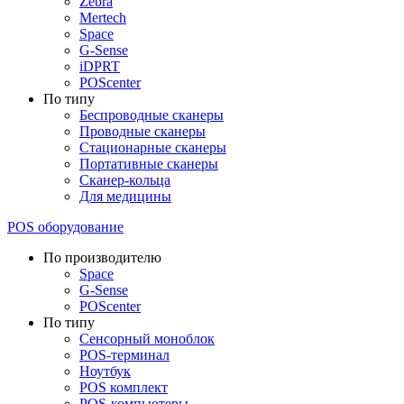
Zebra
Mertech
Space
G-Sense
iDPRT
POScenter
По типу
Беспроводные сканеры
Проводные сканеры
Стационарные сканеры
Портативные сканеры
Сканер-кольца
Для медицины
POS оборудование
По производителю
Space
G-Sense
POScenter
По типу
Сенсорный моноблок
POS-терминал
Ноутбук
POS комплект
POS-компьютеры