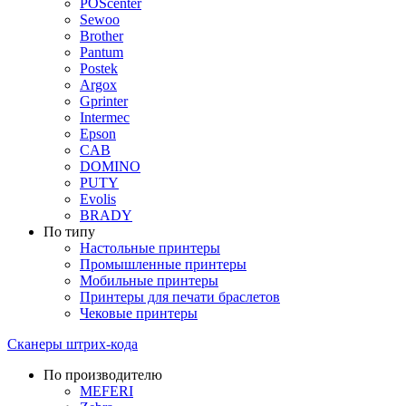
POScenter
Sewoo
Brother
Pantum
Postek
Argox
Gprinter
Intermec
Epson
CAB
DOMINO
PUTY
Evolis
BRADY
По типу
Настольные принтеры
Промышленные принтеры
Мобильные принтеры
Принтеры для печати браслетов
Чековые принтеры
Сканеры штрих-кода
По производителю
MEFERI