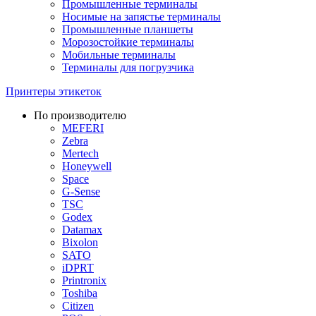
Промышленные терминалы
Носимые на запястье терминалы
Промышленные планшеты
Морозостойкие терминалы
Мобильные терминалы
Терминалы для погрузчика
Принтеры этикеток
По производителю
MEFERI
Zebra
Mertech
Honeywell
Space
G-Sense
TSC
Godex
Datamax
Bixolon
SATO
iDPRT
Printronix
Toshiba
Citizen