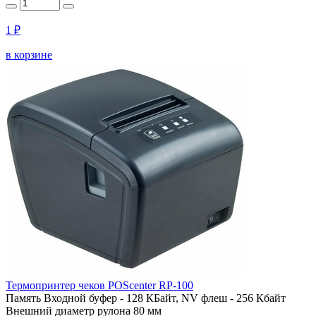
1 ₽
в корзине
Термопринтер чеков POScenter RP-100
Память
Входной буфер - 128 КБайт, NV флеш - 256 Кбайт
Внешний диаметр рулона
80 мм