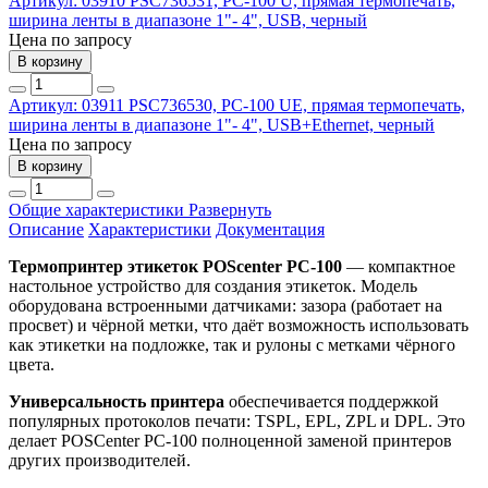
Артикул: 03910
PSC736531, PC-100 U, прямая термопечать,
ширина ленты в диапазоне 1"- 4", USB, черный
Цена по запросу
В корзину
Артикул: 03911
PSC736530, PC-100 UE, прямая термопечать,
ширина ленты в диапазоне 1"- 4", USB+Ethernet, черный
Цена по запросу
В корзину
Общие характеристики
Развернуть
Описание
Характеристики
Документация
Термопринтер этикеток POScenter PC-100
— компактное
настольное устройство для создания этикеток. Модель
оборудована встроенными датчиками: зазора (работает на
просвет) и чёрной метки, что даёт возможность использовать
как этикетки на подложке, так и рулоны с метками чёрного
цвета.
Универсальность принтера
обеспечивается поддержкой
популярных протоколов печати: TSPL, EPL, ZPL и DPL. Это
делает POSCenter PC-100 полноценной заменой принтеров
других производителей.