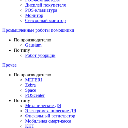
Дисплей покупателя
POS-клавиатура
Монитор
Сенсорный монитор
Промышленные роботы помощники
По производителю
Gausium
По типу
Робот-уборщик
Прочее
По производителю
MEFERI
Zebra
Space
POScenter
По типу
Механические ДЯ
Электромеханические ДЯ
Фискальный регистратор
Мобильная смарт-касса
ККТ