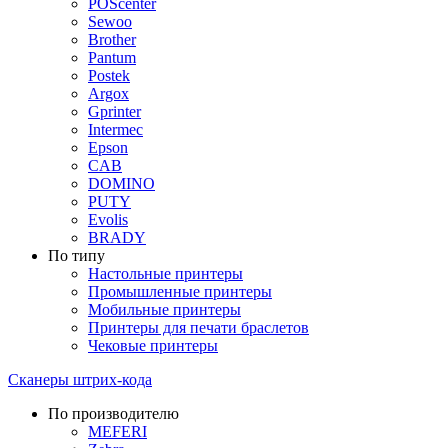
POScenter
Sewoo
Brother
Pantum
Postek
Argox
Gprinter
Intermec
Epson
CAB
DOMINO
PUTY
Evolis
BRADY
По типу
Настольные принтеры
Промышленные принтеры
Мобильные принтеры
Принтеры для печати браслетов
Чековые принтеры
Сканеры штрих-кода
По производителю
MEFERI