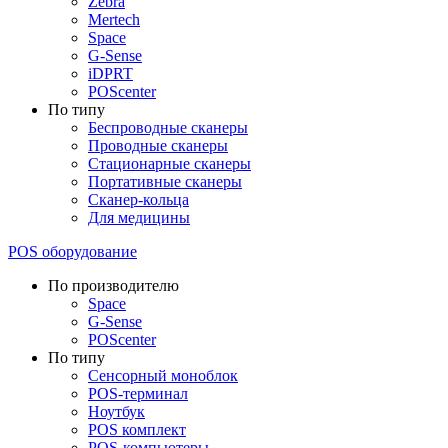
Zebra
Mertech
Space
G-Sense
iDPRT
POScenter
По типу
Беспроводные сканеры
Проводные сканеры
Стационарные сканеры
Портативные сканеры
Сканер-кольца
Для медицины
POS оборудование
По производителю
Space
G-Sense
POScenter
По типу
Сенсорный моноблок
POS-терминал
Ноутбук
POS комплект
POS-компьютеры