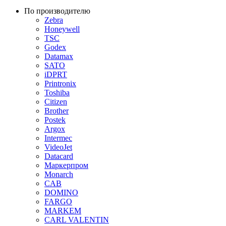
По производителю
Zebra
Honeywell
TSC
Godex
Datamax
SATO
iDPRT
Printronix
Toshiba
Citizen
Brother
Postek
Argox
Intermec
VideoJet
Datacard
Маркерпром
Monarch
CAB
DOMINO
FARGO
MARKEM
CARL VALENTIN