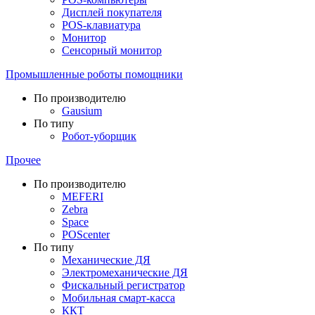
Дисплей покупателя
POS-клавиатура
Монитор
Сенсорный монитор
Промышленные роботы помощники
По производителю
Gausium
По типу
Робот-уборщик
Прочее
По производителю
MEFERI
Zebra
Space
POScenter
По типу
Механические ДЯ
Электромеханические ДЯ
Фискальный регистратор
Мобильная смарт-касса
ККТ