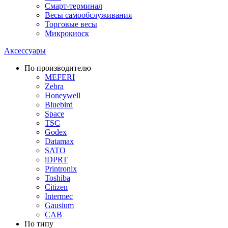
Смарт-терминал
Весы самообслуживания
Торговые весы
Микрокиоск
Аксессуары
По производителю
MEFERI
Zebra
Honeywell
Bluebird
Space
TSC
Godex
Datamax
SATO
iDPRT
Printronix
Toshiba
Citizen
Intermec
Gausium
CAB
По типу