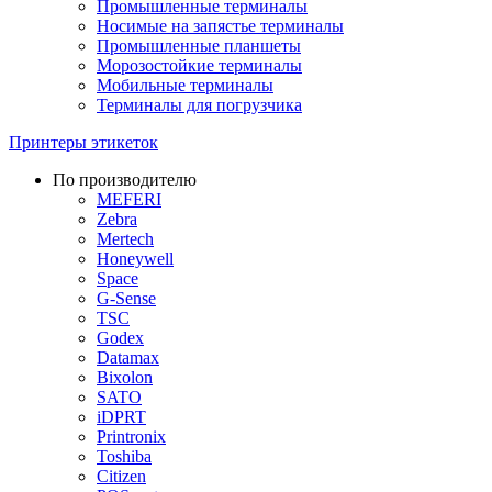
Промышленные терминалы
Носимые на запястье терминалы
Промышленные планшеты
Морозостойкие терминалы
Мобильные терминалы
Терминалы для погрузчика
Принтеры этикеток
По производителю
MEFERI
Zebra
Mertech
Honeywell
Space
G-Sense
TSC
Godex
Datamax
Bixolon
SATO
iDPRT
Printronix
Toshiba
Citizen