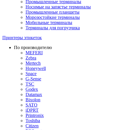
Промышленные терминалы
Носимые на запястье терминалы
Промышленные планшеты
Морозостойкие терминалы
Мобильные терминалы
Терминалы для погрузчика
Принтеры этикеток
По производителю
MEFERI
Zebra
Mertech
Honeywell
Space
G-Sense
TSC
Godex
Datamax
Bixolon
SATO
iDPRT
Printronix
Toshiba
Citizen