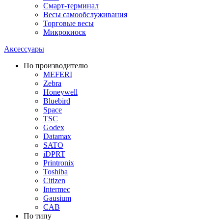
Смарт-терминал
Весы самообслуживания
Торговые весы
Микрокиоск
Аксессуары
По производителю
MEFERI
Zebra
Honeywell
Bluebird
Space
TSC
Godex
Datamax
SATO
iDPRT
Printronix
Toshiba
Citizen
Intermec
Gausium
CAB
По типу