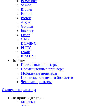
POScenter
Sewoo
Brother
Pantum
Postek
Argox
Gprinter
Intermec
Epson
CAB
DOMINO
PUTY
Evolis
BRADY
По типу
Настольные принтеры
Промышленные принтеры
Мобильные принтеры
Принтеры для печати браслетов
Чековые принтеры
Сканеры штрих-кода
По производителю
MEFERI