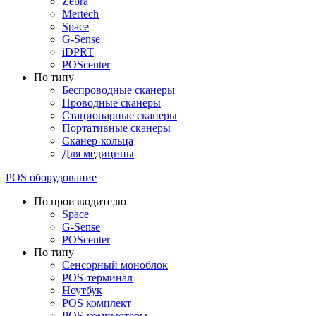
Zebra
Mertech
Space
G-Sense
iDPRT
POScenter
По типу
Беспроводные сканеры
Проводные сканеры
Стационарные сканеры
Портативные сканеры
Сканер-кольца
Для медицины
POS оборудование
По производителю
Space
G-Sense
POScenter
По типу
Сенсорный моноблок
POS-терминал
Ноутбук
POS комплект
POS-компьютеры