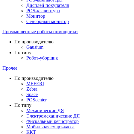
Дисплей покупателя
POS-клавиатура
Монитор
Сенсорный монитор
Промышленные роботы помощники
По производителю
Gausium
По типу
Робот-уборщик
Прочее
По производителю
MEFERI
Zebra
Space
POScenter
По типу
Механические ДЯ
Электромеханические ДЯ
Фискальный регистратор
Мобильная смарт-касса
ККТ