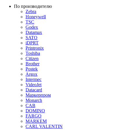
По производителю
Zebra
Honeywell
TSC
Godex
Datamax
SATO
iDPRT
Printronix
Toshiba
Citizen
Brother
Postek
Argox
Intermec
VideoJet
Datacard
Маркерпром
Monarch
CAB
DOMINO
FARGO
MARKEM
CARL VALENTIN