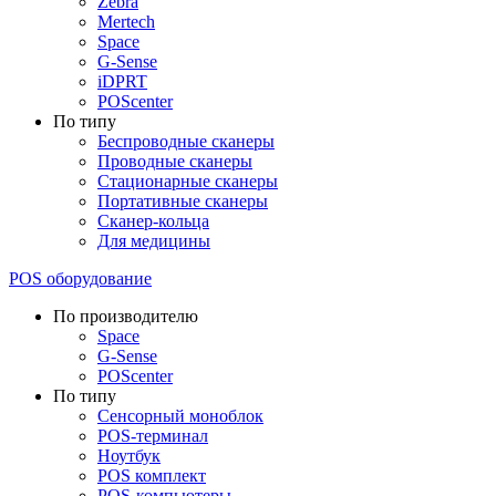
Zebra
Mertech
Space
G-Sense
iDPRT
POScenter
По типу
Беспроводные сканеры
Проводные сканеры
Стационарные сканеры
Портативные сканеры
Сканер-кольца
Для медицины
POS оборудование
По производителю
Space
G-Sense
POScenter
По типу
Сенсорный моноблок
POS-терминал
Ноутбук
POS комплект
POS-компьютеры