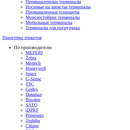
Промышленные терминалы
Носимые на запястье терминалы
Промышленные планшеты
Морозостойкие терминалы
Мобильные терминалы
Терминалы для погрузчика
Принтеры этикеток
По производителю
MEFERI
Zebra
Mertech
Honeywell
Space
G-Sense
TSC
Godex
Datamax
Bixolon
SATO
iDPRT
Printronix
Toshiba
Citizen