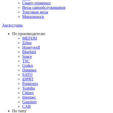
Смарт-терминал
Весы самообслуживания
Торговые весы
Микрокиоск
Аксессуары
По производителю
MEFERI
Zebra
Honeywell
Bluebird
Space
TSC
Godex
Datamax
SATO
iDPRT
Printronix
Toshiba
Citizen
Intermec
Gausium
CAB
По типу