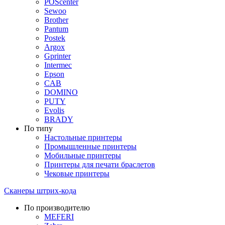
POScenter
Sewoo
Brother
Pantum
Postek
Argox
Gprinter
Intermec
Epson
CAB
DOMINO
PUTY
Evolis
BRADY
По типу
Настольные принтеры
Промышленные принтеры
Мобильные принтеры
Принтеры для печати браслетов
Чековые принтеры
Сканеры штрих-кода
По производителю
MEFERI