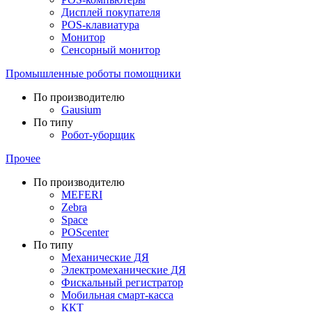
Дисплей покупателя
POS-клавиатура
Монитор
Сенсорный монитор
Промышленные роботы помощники
По производителю
Gausium
По типу
Робот-уборщик
Прочее
По производителю
MEFERI
Zebra
Space
POScenter
По типу
Механические ДЯ
Электромеханические ДЯ
Фискальный регистратор
Мобильная смарт-касса
ККТ