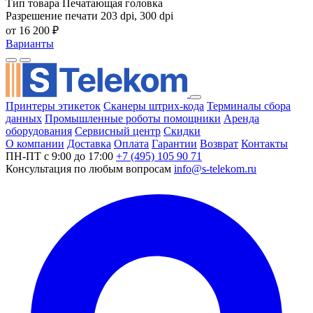
Тип товара
Печатающая головка
Разрешение печати
203 dpi, 300 dpi
от 16 200 ₽
Варианты
Принтеры этикеток
Сканеры штрих-кода
Терминалы сбора
данных
Промышленные роботы помощники
Аренда
оборудования
Сервисный центр
Скидки
О компании
Доставка
Оплата
Гарантии
Возврат
Контакты
ПН-ПТ с 9:00 до 17:00
+7 (495) 105 90 71
Консультация по любым вопросам
info@s-telekom.ru