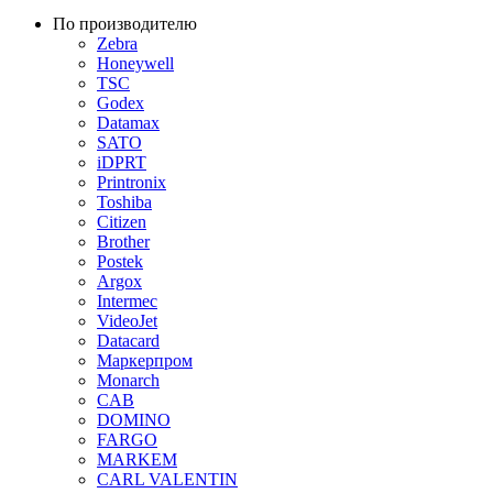
По производителю
Zebra
Honeywell
TSC
Godex
Datamax
SATO
iDPRT
Printronix
Toshiba
Citizen
Brother
Postek
Argox
Intermec
VideoJet
Datacard
Маркерпром
Monarch
CAB
DOMINO
FARGO
MARKEM
CARL VALENTIN