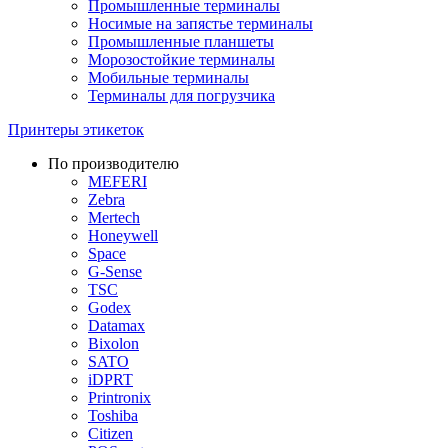
Промышленные терминалы
Носимые на запястье терминалы
Промышленные планшеты
Морозостойкие терминалы
Мобильные терминалы
Терминалы для погрузчика
Принтеры этикеток
По производителю
MEFERI
Zebra
Mertech
Honeywell
Space
G-Sense
TSC
Godex
Datamax
Bixolon
SATO
iDPRT
Printronix
Toshiba
Citizen