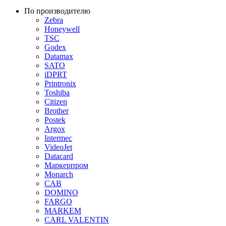
По производителю
Zebra
Honeywell
TSC
Godex
Datamax
SATO
iDPRT
Printronix
Toshiba
Citizen
Brother
Postek
Argox
Intermec
VideoJet
Datacard
Маркерпром
Monarch
CAB
DOMINO
FARGO
MARKEM
CARL VALENTIN