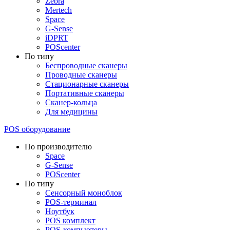
Zebra
Mertech
Space
G-Sense
iDPRT
POScenter
По типу
Беспроводные сканеры
Проводные сканеры
Стационарные сканеры
Портативные сканеры
Сканер-кольца
Для медицины
POS оборудование
По производителю
Space
G-Sense
POScenter
По типу
Сенсорный моноблок
POS-терминал
Ноутбук
POS комплект
POS-компьютеры