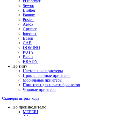
POScenter
Sewoo
Brother
Pantum
Postek
Argox
Gprinter
Intermec
Epson
CAB
DOMINO
PUTY
Evolis
BRADY
По типу
Настольные принтеры
Промышленные принтеры
Мобильные принтеры
Принтеры для печати браслетов
Чековые принтеры
Сканеры штрих-кода
По производителю
MEFERI