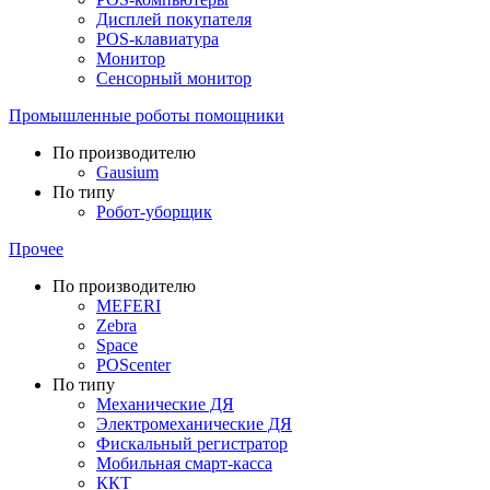
Дисплей покупателя
POS-клавиатура
Монитор
Сенсорный монитор
Промышленные роботы помощники
По производителю
Gausium
По типу
Робот-уборщик
Прочее
По производителю
MEFERI
Zebra
Space
POScenter
По типу
Механические ДЯ
Электромеханические ДЯ
Фискальный регистратор
Мобильная смарт-касса
ККТ