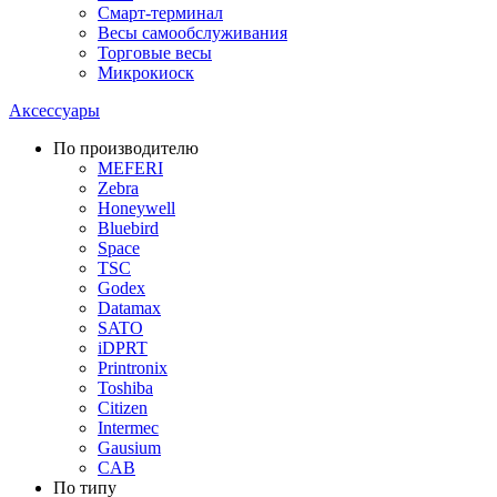
Смарт-терминал
Весы самообслуживания
Торговые весы
Микрокиоск
Аксессуары
По производителю
MEFERI
Zebra
Honeywell
Bluebird
Space
TSC
Godex
Datamax
SATO
iDPRT
Printronix
Toshiba
Citizen
Intermec
Gausium
CAB
По типу