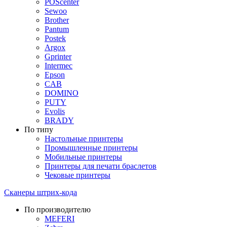
POScenter
Sewoo
Brother
Pantum
Postek
Argox
Gprinter
Intermec
Epson
CAB
DOMINO
PUTY
Evolis
BRADY
По типу
Настольные принтеры
Промышленные принтеры
Мобильные принтеры
Принтеры для печати браслетов
Чековые принтеры
Сканеры штрих-кода
По производителю
MEFERI