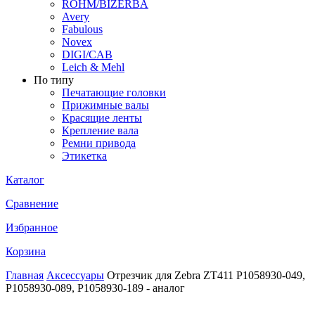
ROHM/BIZERBA
Avery
Fabulous
Novex
DIGI/CAB
Leich & Mehl
По типу
Печатающие головки
Прижимные валы
Красящие ленты
Крепление вала
Ремни привода
Этикетка
Каталог
Сравнение
Избранное
Корзина
Главная
Аксессуары
Отрезчик для Zebra ZT411 P1058930-049,
P1058930-089, P1058930-189 - аналог