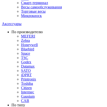
Смарт-терминал
Весы самообслуживания
Торговые весы
Микрокиоск
Аксессуары
По производителю
MEFERI
Zebra
Honeywell
Bluebird
Space
TSC
Godex
Datamax
SATO
iDPRT
Printronix
Toshiba
Citizen
Intermec
Gausium
CAB
По типу