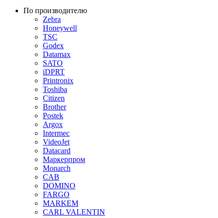
По производителю
Zebra
Honeywell
TSC
Godex
Datamax
SATO
iDPRT
Printronix
Toshiba
Citizen
Brother
Postek
Argox
Intermec
VideoJet
Datacard
Маркерпром
Monarch
CAB
DOMINO
FARGO
MARKEM
CARL VALENTIN