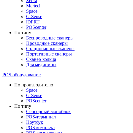
Zebra
Mertech
Space
G-Sense
iDPRT
POScenter
По типу
Беспроводные сканеры
Проводные сканеры
Стационарные сканеры
Портативные сканеры
Сканер-кольца
Для медицины
POS оборудование
По производителю
Space
G-Sense
POScenter
По типу
Сенсорный моноблок
POS-терминал
Ноутбук
POS комплект
POS-компьютеры