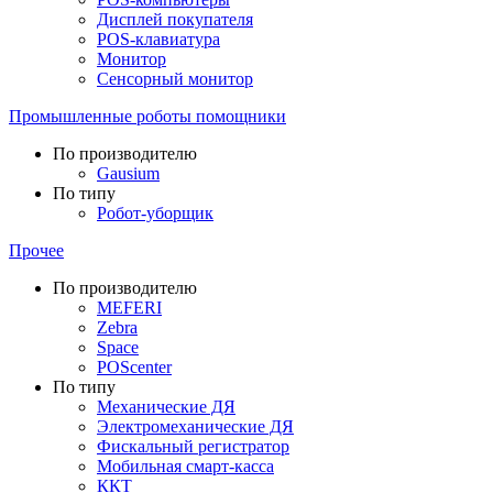
Дисплей покупателя
POS-клавиатура
Монитор
Сенсорный монитор
Промышленные роботы помощники
По производителю
Gausium
По типу
Робот-уборщик
Прочее
По производителю
MEFERI
Zebra
Space
POScenter
По типу
Механические ДЯ
Электромеханические ДЯ
Фискальный регистратор
Мобильная смарт-касса
ККТ