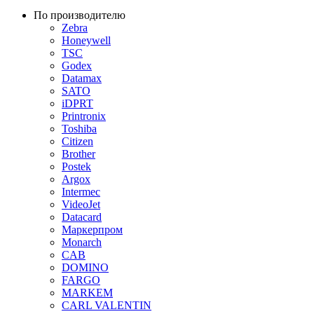
По производителю
Zebra
Honeywell
TSC
Godex
Datamax
SATO
iDPRT
Printronix
Toshiba
Citizen
Brother
Postek
Argox
Intermec
VideoJet
Datacard
Маркерпром
Monarch
CAB
DOMINO
FARGO
MARKEM
CARL VALENTIN