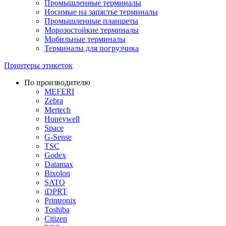
Промышленные терминалы
Носимые на запястье терминалы
Промышленные планшеты
Морозостойкие терминалы
Мобильные терминалы
Терминалы для погрузчика
Принтеры этикеток
По производителю
MEFERI
Zebra
Mertech
Honeywell
Space
G-Sense
TSC
Godex
Datamax
Bixolon
SATO
iDPRT
Printronix
Toshiba
Citizen