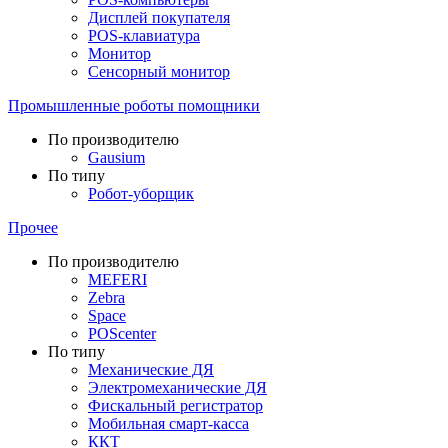
Дисплей покупателя
POS-клавиатура
Монитор
Сенсорный монитор
Промышленные роботы помощники
По производителю
Gausium
По типу
Робот-уборщик
Прочее
По производителю
MEFERI
Zebra
Space
POScenter
По типу
Механические ДЯ
Электромеханические ДЯ
Фискальный регистратор
Мобильная смарт-касса
ККТ