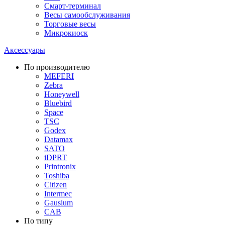
Смарт-терминал
Весы самообслуживания
Торговые весы
Микрокиоск
Аксессуары
По производителю
MEFERI
Zebra
Honeywell
Bluebird
Space
TSC
Godex
Datamax
SATO
iDPRT
Printronix
Toshiba
Citizen
Intermec
Gausium
CAB
По типу