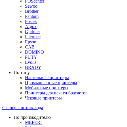
POScenter
Sewoo
Brother
Pantum
Postek
Argox
Gprinter
Intermec
Epson
CAB
DOMINO
PUTY
Evolis
BRADY
По типу
Настольные принтеры
Промышленные принтеры
Мобильные принтеры
Принтеры для печати браслетов
Чековые принтеры
Сканеры штрих-кода
По производителю
MEFERI