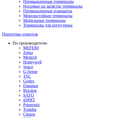
Промышленные терминалы
Носимые на запястье терминалы
Промышленные планшеты
Морозостойкие терминалы
Мобильные терминалы
Терминалы для погрузчика
Принтеры этикеток
По производителю
MEFERI
Zebra
Mertech
Honeywell
Space
G-Sense
TSC
Godex
Datamax
Bixolon
SATO
iDPRT
Printronix
Toshiba
Citizen