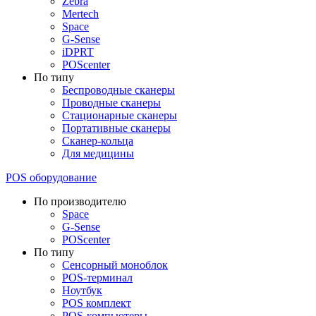
Zebra
Mertech
Space
G-Sense
iDPRT
POScenter
По типу
Беспроводные сканеры
Проводные сканеры
Стационарные сканеры
Портативные сканеры
Сканер-кольца
Для медицины
POS оборудование
По производителю
Space
G-Sense
POScenter
По типу
Сенсорный моноблок
POS-терминал
Ноутбук
POS комплект
POS-компьютеры