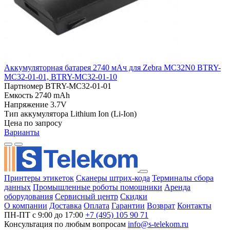
Аккумуляторная батарея 2740 мАч для Zebra MC32N0 BTRY-
MC32-01-01, BTRY-MC32-01-10
Партномер
BTRY-MC32-01-01
Емкость
2740 mAh
Напряжение
3.7V
Тип аккумулятора
Lithium Ion (Li-Ion)
Цена по запросу
Варианты
Принтеры этикеток
Сканеры штрих-кода
Терминалы сбора
данных
Промышленные роботы помощники
Аренда
оборудования
Сервисный центр
Скидки
О компании
Доставка
Оплата
Гарантии
Возврат
Контакты
ПН-ПТ с 9:00 до 17:00
+7 (495) 105 90 71
Консультация по любым вопросам
info@s-telekom.ru