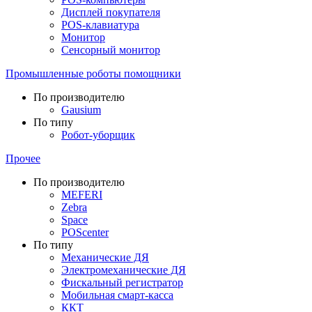
Дисплей покупателя
POS-клавиатура
Монитор
Сенсорный монитор
Промышленные роботы помощники
По производителю
Gausium
По типу
Робот-уборщик
Прочее
По производителю
MEFERI
Zebra
Space
POScenter
По типу
Механические ДЯ
Электромеханические ДЯ
Фискальный регистратор
Мобильная смарт-касса
ККТ