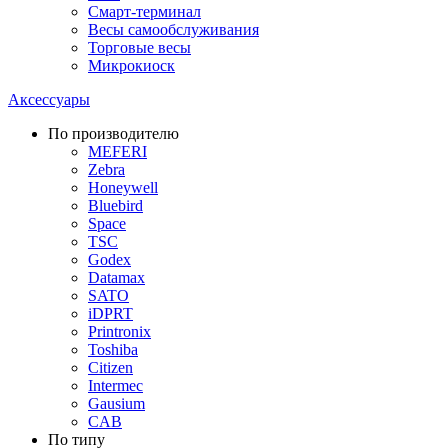
Смарт-терминал
Весы самообслуживания
Торговые весы
Микрокиоск
Аксессуары
По производителю
MEFERI
Zebra
Honeywell
Bluebird
Space
TSC
Godex
Datamax
SATO
iDPRT
Printronix
Toshiba
Citizen
Intermec
Gausium
CAB
По типу