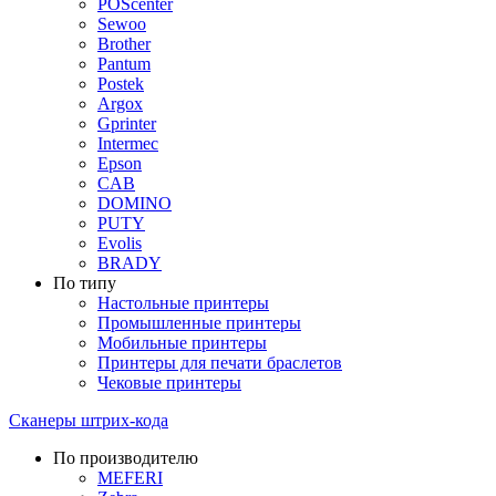
POScenter
Sewoo
Brother
Pantum
Postek
Argox
Gprinter
Intermec
Epson
CAB
DOMINO
PUTY
Evolis
BRADY
По типу
Настольные принтеры
Промышленные принтеры
Мобильные принтеры
Принтеры для печати браслетов
Чековые принтеры
Сканеры штрих-кода
По производителю
MEFERI