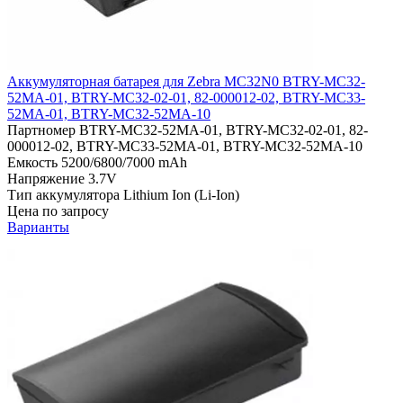
Аккумуляторная батарея для Zebra MC32N0 BTRY-MC32-
52MA-01, BTRY-MC32-02-01, 82-000012-02, BTRY-MC33-
52MA-01, BTRY-MC32-52MA-10
Партномер
BTRY-MC32-52MA-01, BTRY-MC32-02-01, 82-
000012-02, BTRY-MC33-52MA-01, BTRY-MC32-52MA-10
Емкость
5200/6800/7000 mAh
Напряжение
3.7V
Тип аккумулятора
Lithium Ion (Li-Ion)
Цена по запросу
Варианты