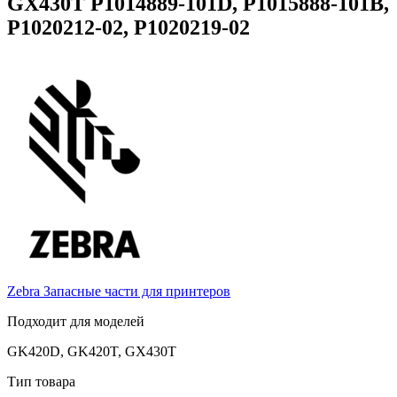
GX430T P1014889-101D, P1015888-101B,
P1020212-02, P1020219-02
Zebra
Запасные части для принтеров
Подходит для моделей
GK420D, GK420T, GX430T
Тип товара