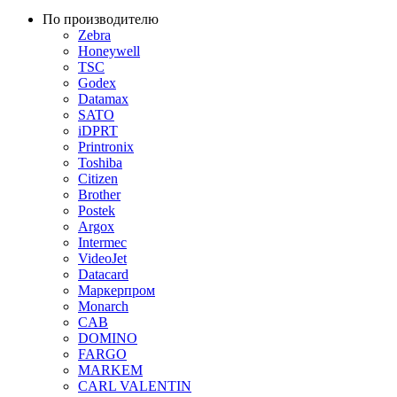
По производителю
Zebra
Honeywell
TSC
Godex
Datamax
SATO
iDPRT
Printronix
Toshiba
Citizen
Brother
Postek
Argox
Intermec
VideoJet
Datacard
Маркерпром
Monarch
CAB
DOMINO
FARGO
MARKEM
CARL VALENTIN