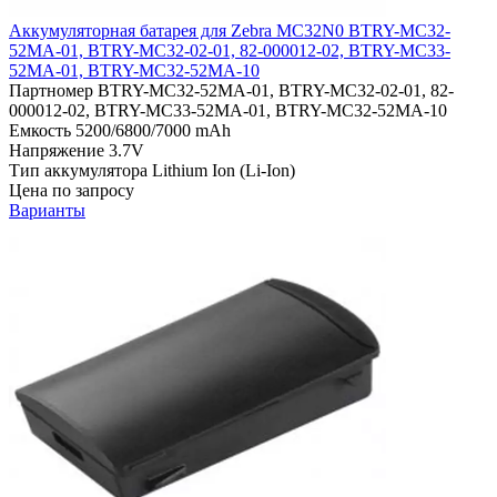
Аккумуляторная батарея для Zebra MC32N0 BTRY-MC32-
52MA-01, BTRY-MC32-02-01, 82-000012-02, BTRY-MC33-
52MA-01, BTRY-MC32-52MA-10
Партномер
BTRY-MC32-52MA-01, BTRY-MC32-02-01, 82-
000012-02, BTRY-MC33-52MA-01, BTRY-MC32-52MA-10
Емкость
5200/6800/7000 mAh
Напряжение
3.7V
Тип аккумулятора
Lithium Ion (Li-Ion)
Цена по запросу
Варианты