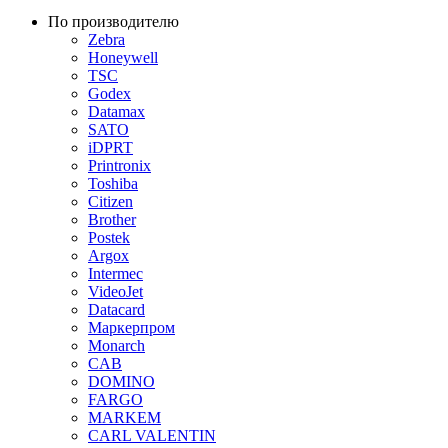
По производителю
Zebra
Honeywell
TSC
Godex
Datamax
SATO
iDPRT
Printronix
Toshiba
Citizen
Brother
Postek
Argox
Intermec
VideoJet
Datacard
Маркерпром
Monarch
CAB
DOMINO
FARGO
MARKEM
CARL VALENTIN