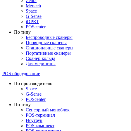
Zebra
Mertech
Space
G-Sense
iDPRT
POScenter
По типу
Беспроводные сканеры
Проводные сканеры
Стационарные сканеры
Портативные сканеры
Сканер-кольца
Для медицины
POS оборудование
По производителю
Space
G-Sense
POScenter
По типу
Сенсорный моноблок
POS-терминал
Ноутбук
POS комплект
POS-компьютеры