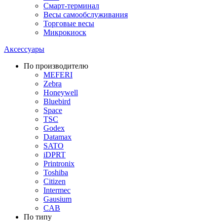
Смарт-терминал
Весы самообслуживания
Торговые весы
Микрокиоск
Аксессуары
По производителю
MEFERI
Zebra
Honeywell
Bluebird
Space
TSC
Godex
Datamax
SATO
iDPRT
Printronix
Toshiba
Citizen
Intermec
Gausium
CAB
По типу