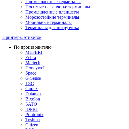
Промышленные терминалы
Носимые на запястье терминалы
Промышленные планшеты
Морозостойкие терминалы
Мобильные терминалы
Терминалы для погрузчика
Принтеры этикеток
По производителю
MEFERI
Zebra
Mertech
Honeywell
Space
G-Sense
TSC
Godex
Datamax
Bixolon
SATO
iDPRT
Printronix
Toshiba
Citizen