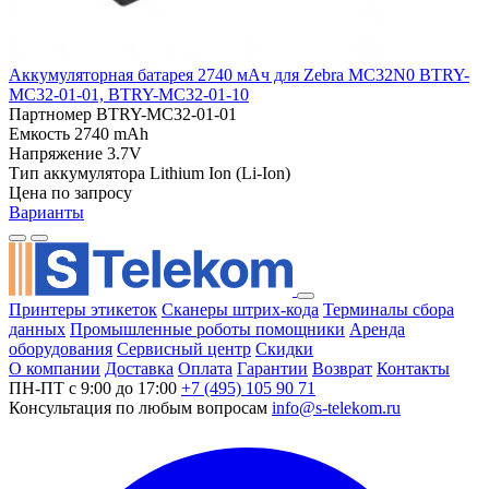
Аккумуляторная батарея 2740 мАч для Zebra MC32N0 BTRY-
MC32-01-01, BTRY-MC32-01-10
Партномер
BTRY-MC32-01-01
Емкость
2740 mAh
Напряжение
3.7V
Тип аккумулятора
Lithium Ion (Li-Ion)
Цена по запросу
Варианты
Принтеры этикеток
Сканеры штрих-кода
Терминалы сбора
данных
Промышленные роботы помощники
Аренда
оборудования
Сервисный центр
Скидки
О компании
Доставка
Оплата
Гарантии
Возврат
Контакты
ПН-ПТ с 9:00 до 17:00
+7 (495) 105 90 71
Консультация по любым вопросам
info@s-telekom.ru