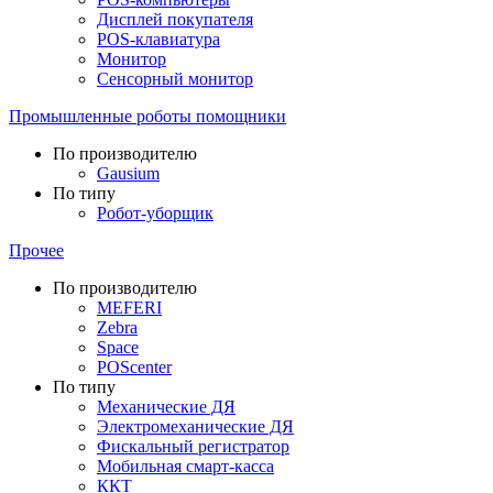
Дисплей покупателя
POS-клавиатура
Монитор
Сенсорный монитор
Промышленные роботы помощники
По производителю
Gausium
По типу
Робот-уборщик
Прочее
По производителю
MEFERI
Zebra
Space
POScenter
По типу
Механические ДЯ
Электромеханические ДЯ
Фискальный регистратор
Мобильная смарт-касса
ККТ