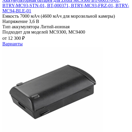
Аккумуляторная батарея для Zebra MC9300 BT-000370-01,
BTRY-MC93-STN-01, BT-000371, BTRY-MC93-FRZ-01, BTRY-
MC94-BLE-01
Емкость
7000 мАч (4600 мАч для морозильной камеры)
Напряжение
3,6 В
Тип аккумулятора
Литий-ионная
Подходит для моделей
MC9300, MC9400
от 12 300 ₽
Варианты