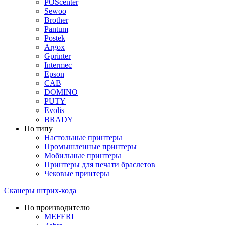
POScenter
Sewoo
Brother
Pantum
Postek
Argox
Gprinter
Intermec
Epson
CAB
DOMINO
PUTY
Evolis
BRADY
По типу
Настольные принтеры
Промышленные принтеры
Мобильные принтеры
Принтеры для печати браслетов
Чековые принтеры
Сканеры штрих-кода
По производителю
MEFERI