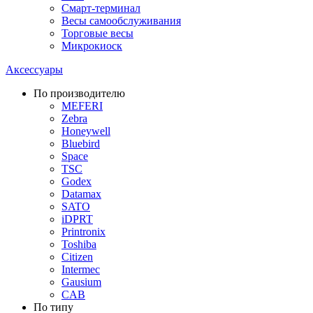
Смарт-терминал
Весы самообслуживания
Торговые весы
Микрокиоск
Аксессуары
По производителю
MEFERI
Zebra
Honeywell
Bluebird
Space
TSC
Godex
Datamax
SATO
iDPRT
Printronix
Toshiba
Citizen
Intermec
Gausium
CAB
По типу