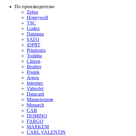
По производителю
Zebra
Honeywell
TSC
Godex
Datamax
SATO
iDPRT
Printronix
Toshiba
Citizen
Brother
Postek
Argox
Intermec
VideoJet
Datacard
Маркерпром
Monarch
CAB
DOMINO
FARGO
MARKEM
CARL VALENTIN