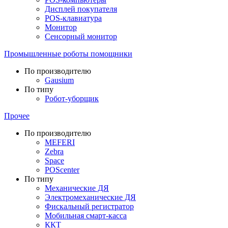
Дисплей покупателя
POS-клавиатура
Монитор
Сенсорный монитор
Промышленные роботы помощники
По производителю
Gausium
По типу
Робот-уборщик
Прочее
По производителю
MEFERI
Zebra
Space
POScenter
По типу
Механические ДЯ
Электромеханические ДЯ
Фискальный регистратор
Мобильная смарт-касса
ККТ