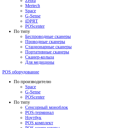
Zebra
Mertech
Space
G-Sense
iDPRT
POScenter
По типу
Беспроводные сканеры
Проводные сканеры
Стационарные сканеры
Портативные сканеры
Сканер-кольца
Для медицины
POS оборудование
По производителю
Space
G-Sense
POScenter
По типу
Сенсорный моноблок
POS-терминал
Ноутбук
POS комплект
POS-компьютеры