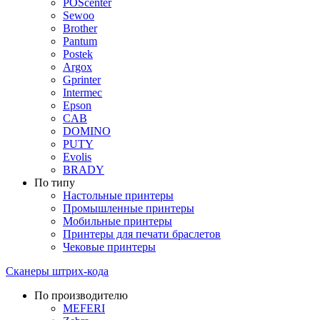
POScenter
Sewoo
Brother
Pantum
Postek
Argox
Gprinter
Intermec
Epson
CAB
DOMINO
PUTY
Evolis
BRADY
По типу
Настольные принтеры
Промышленные принтеры
Мобильные принтеры
Принтеры для печати браслетов
Чековые принтеры
Сканеры штрих-кода
По производителю
MEFERI