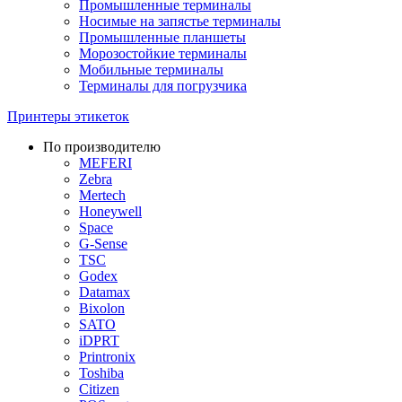
Промышленные терминалы
Носимые на запястье терминалы
Промышленные планшеты
Морозостойкие терминалы
Мобильные терминалы
Терминалы для погрузчика
Принтеры этикеток
По производителю
MEFERI
Zebra
Mertech
Honeywell
Space
G-Sense
TSC
Godex
Datamax
Bixolon
SATO
iDPRT
Printronix
Toshiba
Citizen