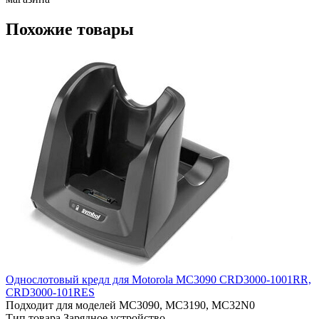
Похожие товары
Однослотовый кредл для Motorola MC3090 СRD3000-1001RR,
СRD3000-101RES
Подходит для моделей
MC3090, MC3190, MC32N0
Тип товара
Зарядное устройство