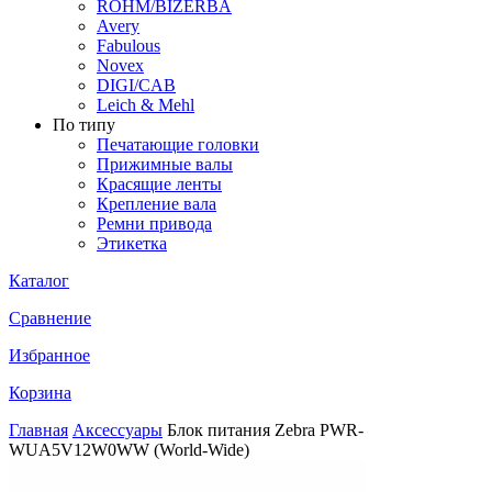
ROHM/BIZERBA
Avery
Fabulous
Novex
DIGI/CAB
Leich & Mehl
По типу
Печатающие головки
Прижимные валы
Красящие ленты
Крепление вала
Ремни привода
Этикетка
Каталог
Сравнение
Избранное
Корзина
Главная
Аксессуары
Блок питания Zebra PWR-
WUA5V12W0WW (World-Wide)