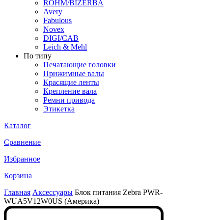
ROHM/BIZERBA
Avery
Fabulous
Novex
DIGI/CAB
Leich & Mehl
По типу
Печатающие головки
Прижимные валы
Красящие ленты
Крепление вала
Ремни привода
Этикетка
Каталог
Сравнение
Избранное
Корзина
Главная
Аксессуары
Блок питания Zebra PWR-
WUA5V12W0US (Америка)