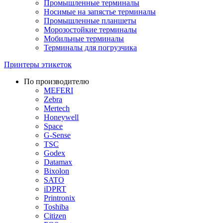
Промышленные терминалы
Носимые на запястье терминалы
Промышленные планшеты
Морозостойкие терминалы
Мобильные терминалы
Терминалы для погрузчика
Принтеры этикеток
По производителю
MEFERI
Zebra
Mertech
Honeywell
Space
G-Sense
TSC
Godex
Datamax
Bixolon
SATO
iDPRT
Printronix
Toshiba
Citizen