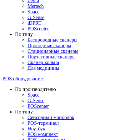
Zebra
Mertech
Space
G-Sense
iDPRT
POScenter
По типу
Беспроводные сканеры
Проводные сканеры
Стационарные сканеры
Портативные сканеры
Сканер-кольца
Для медицины
POS оборудование
По производителю
Space
G-Sense
POScenter
По типу
Сенсорный моноблок
POS-терминал
Ноутбук
POS комплект
POS-компьютеры