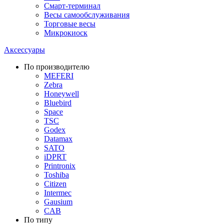
Смарт-терминал
Весы самообслуживания
Торговые весы
Микрокиоск
Аксессуары
По производителю
MEFERI
Zebra
Honeywell
Bluebird
Space
TSC
Godex
Datamax
SATO
iDPRT
Printronix
Toshiba
Citizen
Intermec
Gausium
CAB
По типу