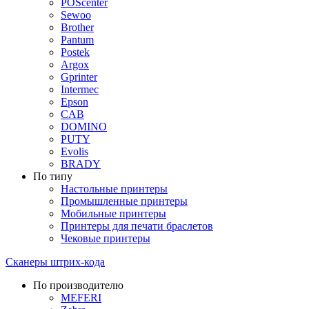
POScenter
Sewoo
Brother
Pantum
Postek
Argox
Gprinter
Intermec
Epson
CAB
DOMINO
PUTY
Evolis
BRADY
По типу
Настольные принтеры
Промышленные принтеры
Мобильные принтеры
Принтеры для печати браслетов
Чековые принтеры
Сканеры штрих-кода
По производителю
MEFERI