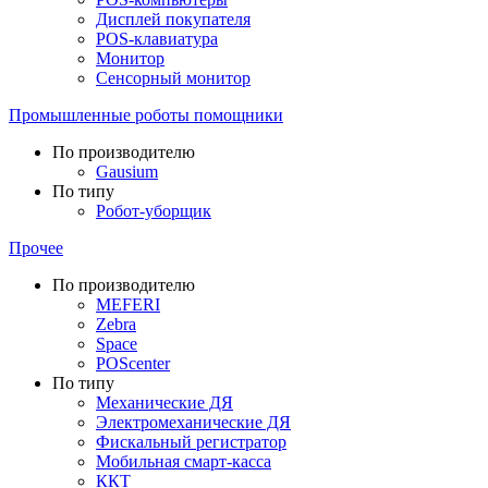
Дисплей покупателя
POS-клавиатура
Монитор
Сенсорный монитор
Промышленные роботы помощники
По производителю
Gausium
По типу
Робот-уборщик
Прочее
По производителю
MEFERI
Zebra
Space
POScenter
По типу
Механические ДЯ
Электромеханические ДЯ
Фискальный регистратор
Мобильная смарт-касса
ККТ