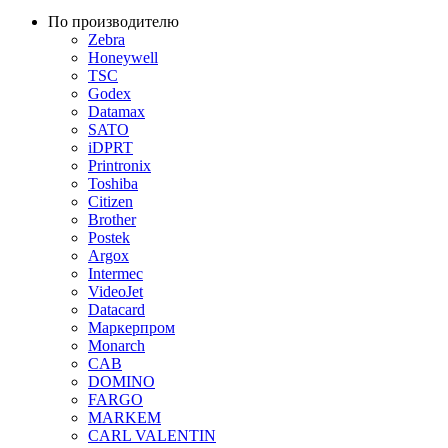
По производителю
Zebra
Honeywell
TSC
Godex
Datamax
SATO
iDPRT
Printronix
Toshiba
Citizen
Brother
Postek
Argox
Intermec
VideoJet
Datacard
Маркерпром
Monarch
CAB
DOMINO
FARGO
MARKEM
CARL VALENTIN