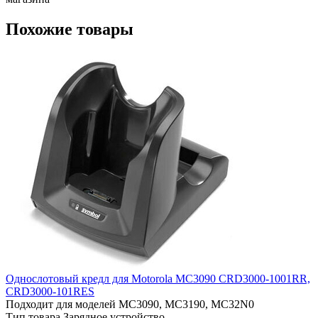
Похожие товары
Однослотовый кредл для Motorola MC3090 СRD3000-1001RR,
СRD3000-101RES
Подходит для моделей
MC3090, MC3190, MC32N0
Тип товара
Зарядное устройство