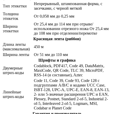
Непрерывный, штампованная форма, с
Тип этикетки
засечками, с черной меткой
Толщина
От 0,058 мм до 0,25 мм
этикеток
От 25,4 мм до 114 мм при отрыве/
Ширина
использовании отрезного ножа От 25,4 мм
этикетки
до 108 мм при отделении/перемотке
Красящая лента (риббон)
Длина ленты
450 м
(максимальная)
Ширина ленты
От 51 мм до 110 мм
Шрифты и графика
Codablock, PDF417, Code 49, DataMatrix,
Двумерные
MaxiCode, QR Code, TLC 39, MicroPDF,
штрих-коды
RSS-14 (и составные), Aztec
Code 11, Code 39, Code 93, Code 128 с
подгруппами A/B/C и кодами UCC Case,
ISBT-128, UPC-A, UPC-E, EAN-8, EAN-13,
Линейные
2- или 5-значные расширения UPC и EAN,
штрих-коды
Plessey, Postnet, Standard 2-of-5, Industrial 2-
of-5, Interleaved 2-of-5, Logmars, MSI,
Codabar и Planet Code
Гарантия и производитель