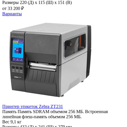
Размеры
220 (Д) x 115 (Ш) x 151 (В)
от 33 200 ₽
Варианты
Принтер этикеток Zebra ZT231
Память
Память SDRAM объемом 256 МБ. Встроенная
линейная флеш-память объемом 256 МБ.
Вес
9,1 кг
Размеры
432 (Д) x 241 (Ш) x 279 мм