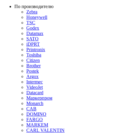
По производителю
Zebra
Honeywell
TSC
Godex
Datamax
SATO
iDPRT
Printronix
Toshiba
Citizen
Brother
Postek
Argox
Intermec
VideoJet
Datacard
Маркерпром
Monarch
CAB
DOMINO
FARGO
MARKEM
CARL VALENTIN