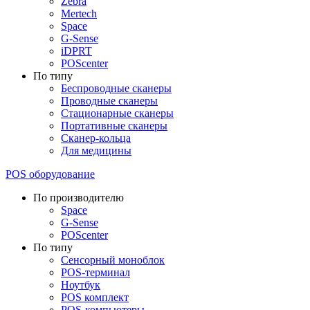
Zebra
Mertech
Space
G-Sense
iDPRT
POScenter
По типу
Беспроводные сканеры
Проводные сканеры
Стационарные сканеры
Портативные сканеры
Сканер-кольца
Для медицины
POS оборудование
По производителю
Space
G-Sense
POScenter
По типу
Сенсорный моноблок
POS-терминал
Ноутбук
POS комплект
POS-компьютеры