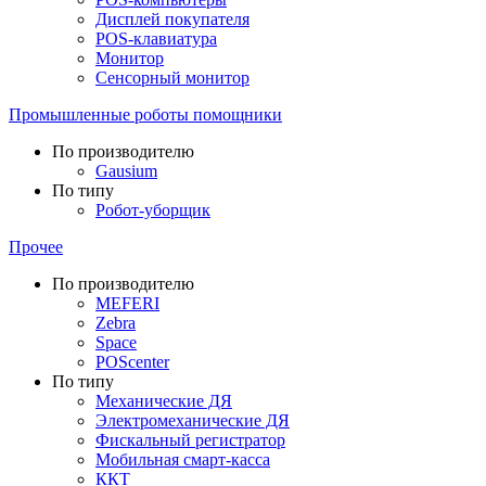
Дисплей покупателя
POS-клавиатура
Монитор
Сенсорный монитор
Промышленные роботы помощники
По производителю
Gausium
По типу
Робот-уборщик
Прочее
По производителю
MEFERI
Zebra
Space
POScenter
По типу
Механические ДЯ
Электромеханические ДЯ
Фискальный регистратор
Мобильная смарт-касса
ККТ