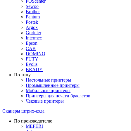
POScenter
Sewoo
Brother
Pantum
Postek
Argox
Gprinter
Intermec
Epson
CAB
DOMINO
PUTY
Evolis
BRADY
По типу
Настольные принтеры
Промышленные принтеры
Мобильные принтеры
Принтеры для печати браслетов
Чековые принтеры
Сканеры штрих-кода
По производителю
MEFERI