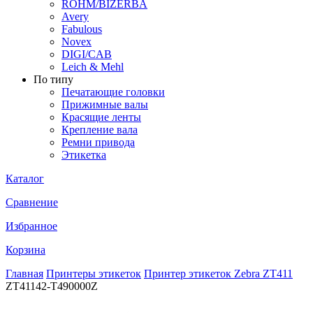
ROHM/BIZERBA
Avery
Fabulous
Novex
DIGI/CAB
Leich & Mehl
По типу
Печатающие головки
Прижимные валы
Красящие ленты
Крепление вала
Ремни привода
Этикетка
Каталог
Сравнение
Избранное
Корзина
Главная
Принтеры этикеток
Принтер этикеток Zebra ZT411
ZT41142-T490000Z