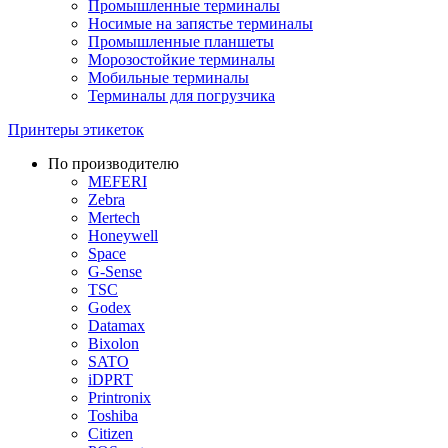
Промышленные терминалы
Носимые на запястье терминалы
Промышленные планшеты
Морозостойкие терминалы
Мобильные терминалы
Терминалы для погрузчика
Принтеры этикеток
По производителю
MEFERI
Zebra
Mertech
Honeywell
Space
G-Sense
TSC
Godex
Datamax
Bixolon
SATO
iDPRT
Printronix
Toshiba
Citizen