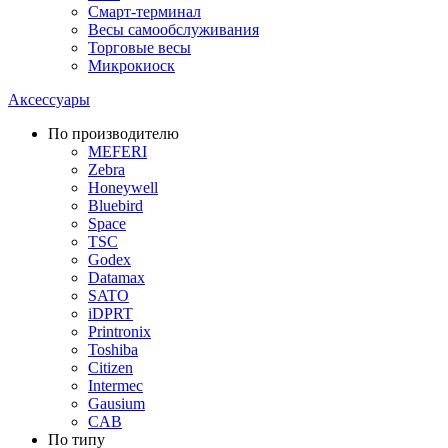
Смарт-терминал
Весы самообслуживания
Торговые весы
Микрокиоск
Аксессуары
По производителю
MEFERI
Zebra
Honeywell
Bluebird
Space
TSC
Godex
Datamax
SATO
iDPRT
Printronix
Toshiba
Citizen
Intermec
Gausium
CAB
По типу