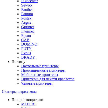
POScenter
Sewoo
Brother
Pantum
Postek
Argox
Gprinter
Intermec
Epson
CAB
DOMINO
PUTY
Evolis
BRADY
По типу
Настольные принтеры
Промышленные принтеры
Мобильные принтеры
Принтеры для печати браслетов
Чековые принтеры
Сканеры штрих-кода
По производителю
MEFERI