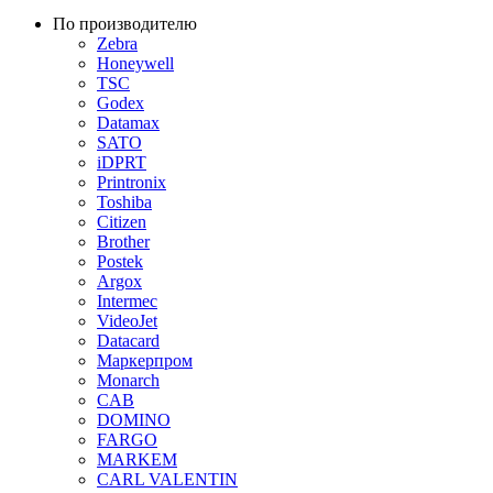
По производителю
Zebra
Honeywell
TSC
Godex
Datamax
SATO
iDPRT
Printronix
Toshiba
Citizen
Brother
Postek
Argox
Intermec
VideoJet
Datacard
Маркерпром
Monarch
CAB
DOMINO
FARGO
MARKEM
CARL VALENTIN