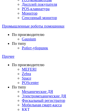
Дисплей покупателя
POS-клавиатура
Монитор
Сенсорный монитор
Промышленные роботы помощники
По производителю
Gausium
По типу
Робот-уборщик
Прочее
По производителю
MEFERI
Zebra
Space
POScenter
По типу
Механические ДЯ
Электромеханические ДЯ
Фискальный регистратор
Мобильная смарт-касса
ККТ