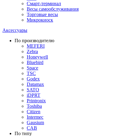
Смарт-терминал
Весы самообслуживания
Торговые весы
Микрокиоск
Аксессуары
По производителю
MEFERI
Zebra
Honeywell
Bluebird
Space
TSC
Godex
Datamax
SATO
iDPRT
Printronix
Toshiba
Citizen
Intermec
Gausium
CAB
По типу