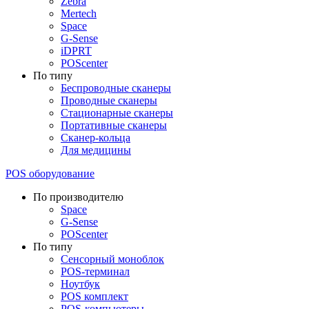
Zebra
Mertech
Space
G-Sense
iDPRT
POScenter
По типу
Беспроводные сканеры
Проводные сканеры
Стационарные сканеры
Портативные сканеры
Сканер-кольца
Для медицины
POS оборудование
По производителю
Space
G-Sense
POScenter
По типу
Сенсорный моноблок
POS-терминал
Ноутбук
POS комплект
POS-компьютеры