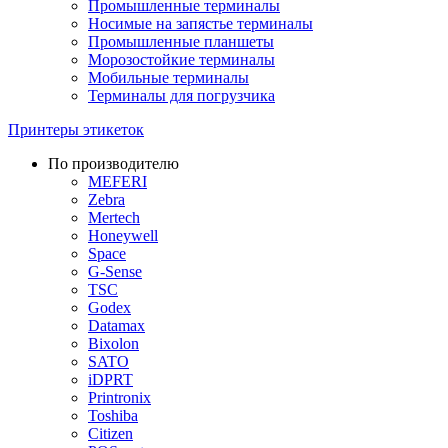
Промышленные терминалы
Носимые на запястье терминалы
Промышленные планшеты
Морозостойкие терминалы
Мобильные терминалы
Терминалы для погрузчика
Принтеры этикеток
По производителю
MEFERI
Zebra
Mertech
Honeywell
Space
G-Sense
TSC
Godex
Datamax
Bixolon
SATO
iDPRT
Printronix
Toshiba
Citizen