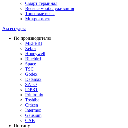
Смарт-терминал
Весы самообслуживания
Торговые весы
Микрокиоск
Аксессуары
По производителю
MEFERI
Zebra
Honeywell
Bluebird
Space
TSC
Godex
Datamax
SATO
iDPRT
Printronix
Toshiba
Citizen
Intermec
Gausium
CAB
По типу