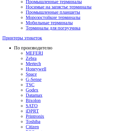
Промышленные терминалы
Носимые на запястье терминалы
Промышленные планшеты
Морозостойкие терминалы
Мобильные терминалы
Терминалы для погрузчика
Принтеры этикеток
По производителю
MEFERI
Zebra
Mertech
Honeywell
Space
G-Sense
TSC
Godex
Datamax
Bixolon
SATO
iDPRT
Printronix
Toshiba
Citizen