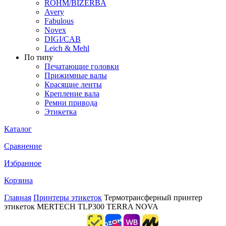
ROHM/BIZERBA
Avery
Fabulous
Novex
DIGI/CAB
Leich & Mehl
По типу
Печатающие головки
Прижимные валы
Красящие ленты
Крепление вала
Ремни привода
Этикетка
Каталог
Сравнение
Избранное
Корзина
Главная
Принтеры этикеток
Термотрансферный принтер
этикеток MERTECH TLP300 TERRA NOVA