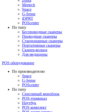
Zebra
Mertech
Space
G-Sense
iDPRT
POScenter
По типу
Беспроводные сканеры
Проводные сканеры
Стационарные сканеры
Портативные сканеры
Сканер-кольца
Для медицины
POS оборудование
По производителю
Space
G-Sense
POScenter
По типу
Сенсорный моноблок
POS-терминал
Ноутбук
POS комплект
POS-компьютеры