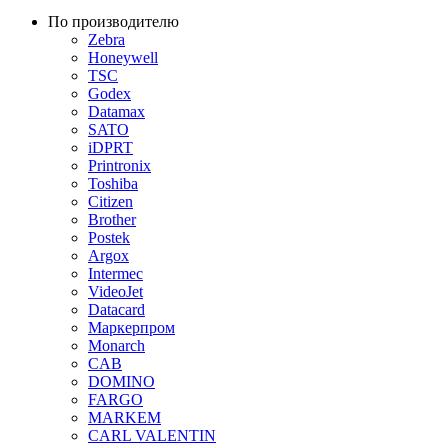
По производителю
Zebra
Honeywell
TSC
Godex
Datamax
SATO
iDPRT
Printronix
Toshiba
Citizen
Brother
Postek
Argox
Intermec
VideoJet
Datacard
Маркерпром
Monarch
CAB
DOMINO
FARGO
MARKEM
CARL VALENTIN