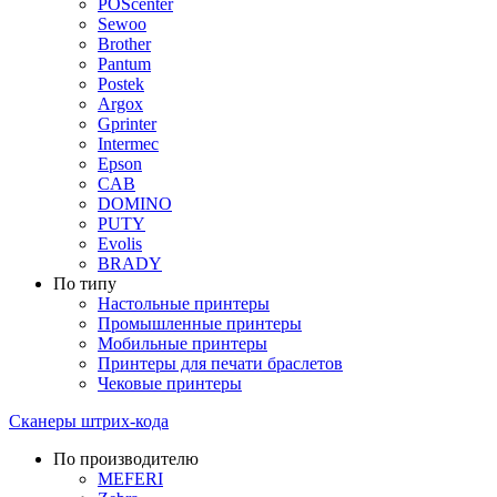
POScenter
Sewoo
Brother
Pantum
Postek
Argox
Gprinter
Intermec
Epson
CAB
DOMINO
PUTY
Evolis
BRADY
По типу
Настольные принтеры
Промышленные принтеры
Мобильные принтеры
Принтеры для печати браслетов
Чековые принтеры
Сканеры штрих-кода
По производителю
MEFERI