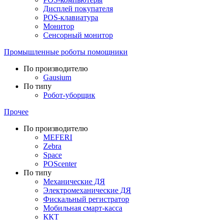
Дисплей покупателя
POS-клавиатура
Монитор
Сенсорный монитор
Промышленные роботы помощники
По производителю
Gausium
По типу
Робот-уборщик
Прочее
По производителю
MEFERI
Zebra
Space
POScenter
По типу
Механические ДЯ
Электромеханические ДЯ
Фискальный регистратор
Мобильная смарт-касса
ККТ