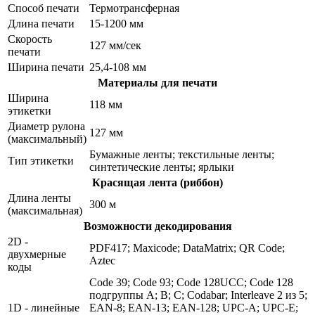
Способ печати
Термотрансферная
Длина печати
15-1200 мм
Скорость
127 мм/сек
печати
Ширина печати
25,4-108 мм
Материалы для печати
Ширина
118 мм
этикетки
Диаметр рулона
127 мм
(максимальный)
Бумажные ленты; текстильные ленты;
Тип этикетки
синтетические ленты; ярлыки
Красящая лента (риббон)
Длина ленты
300 м
(максимальная)
Возможности декодирования
2D -
PDF417; Maxicode; DataMatrix; QR Code;
двухмерные
Aztec
коды
Code 39; Code 93; Code 128UCC; Code 128
подгруппы A; B; C; Codabar; Interleave 2 из 5;
1D - линейные
EAN-8; EAN-13; EAN-128; UPC-A; UPC-E;