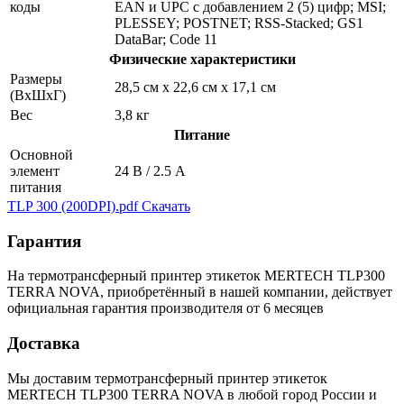
коды
EAN и UPC с добавлением 2 (5) цифр; MSI;
PLESSEY; POSTNET; RSS-Stacked; GS1
DataBar; Code 11
Физические характеристики
Размеры
28,5 см х 22,6 см х 17,1 см
(ВхШхГ)
Вес
3,8 кг
Питание
Основной
элемент
24 В / 2.5 А
питания
TLP 300 (200DPI).pdf
Скачать
Гарантия
На термотрансферный принтер этикеток MERTECH TLP300
TERRA NOVA, приобретённый в нашей компании, действует
официальная гарантия производителя от 6 месяцев
Доставка
Мы доставим термотрансферный принтер этикеток
MERTECH TLP300 TERRA NOVA в любой город России и