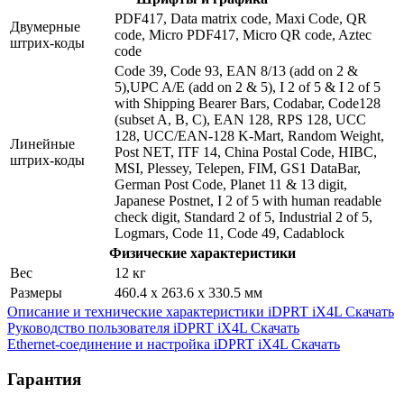
PDF417, Data matrix code, Maxi Code, QR
Двумерные
code, Micro PDF417, Micro QR code, Aztec
штрих-коды
code
Code 39, Code 93, EAN 8/13 (add on 2 &
5),UPC A/E (add on 2 & 5), I 2 of 5 & I 2 of 5
with Shipping Bearer Bars, Codabar, Code128
(subset A, B, C), EAN 128, RPS 128, UCC
128, UCC/EAN-128 K-Mart, Random Weight,
Линейные
Post NET, ITF 14, China Postal Code, HIBC,
штрих-коды
MSI, Plessey, Telepen, FIM, GS1 DataBar,
German Post Code, Planet 11 & 13 digit,
Japanese Postnet, I 2 of 5 with human readable
check digit, Standard 2 of 5, Industrial 2 of 5,
Logmars, Code 11, Code 49, Cadablock
Физические характеристики
Вес
12 кг
Размеры
460.4 х 263.6 х 330.5 мм
Описание и технические характеристики iDPRT iX4L
Скачать
Руководство пользователя iDPRT iX4L
Скачать
Ethernet-соединение и настройка iDPRT iX4L
Скачать
Гарантия