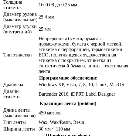
Толщина
От 0.08 до 0.25 мм
этикеток
Диаметр рулона
25.4 мм
(максимальный)
Диаметр втулки
25 мм
(внутренний)
Непрерывная бумага, бумага с
промежутками, бумага с черной меткой,
этикетка с перфорацией, термоэтикетки
Тип этикетки
ECO, полуглянцевая художественная
этикетка с покрытием, этикетка из
синтетической бумаги, винил, текстильная
лента
Программное обеспечение
Драйвера
Windows XP, Vista, 7, 8, 10, Linux, MacOS
Дизайн
Bartender 2016, iDPRT Label Designer
этикеток
Красящая лента (риббон)
Длина ленты
450 метров
(максимальная)
Тип ленты
Wax, Wax/Resin, Resin
Ширина ленты
30 мм ~ 110 мм
Шрифты и графика