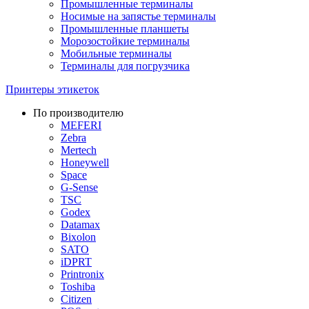
Промышленные терминалы
Носимые на запястье терминалы
Промышленные планшеты
Морозостойкие терминалы
Мобильные терминалы
Терминалы для погрузчика
Принтеры этикеток
По производителю
MEFERI
Zebra
Mertech
Honeywell
Space
G-Sense
TSC
Godex
Datamax
Bixolon
SATO
iDPRT
Printronix
Toshiba
Citizen