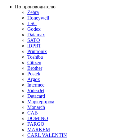
По производителю
Zebra
Honeywell
TSC
Godex
Datamax
SATO
iDPRT
Printronix
Toshiba
Citizen
Brother
Postek
Argox
Intermec
VideoJet
Datacard
Маркерпром
Monarch
CAB
DOMINO
FARGO
MARKEM
CARL VALENTIN