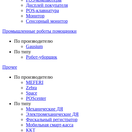
Дисплей покупателя
POS-клавиатура
Монитор
Сенсорный монитор
Промышленные роботы помощники
По производителю
Gausium
По типу
Робот-уборщик
Прочее
По производителю
MEFERI
Zebra
Space
POScenter
По типу
Механические ДЯ
Электромеханические ДЯ
Фискальный регистратор
Мобильная смарт-касса
ККТ