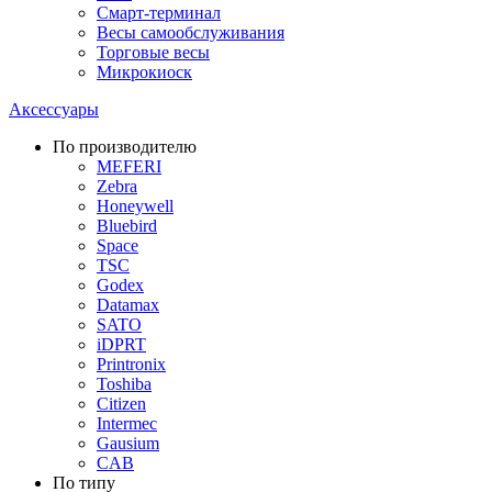
Смарт-терминал
Весы самообслуживания
Торговые весы
Микрокиоск
Аксессуары
По производителю
MEFERI
Zebra
Honeywell
Bluebird
Space
TSC
Godex
Datamax
SATO
iDPRT
Printronix
Toshiba
Citizen
Intermec
Gausium
CAB
По типу