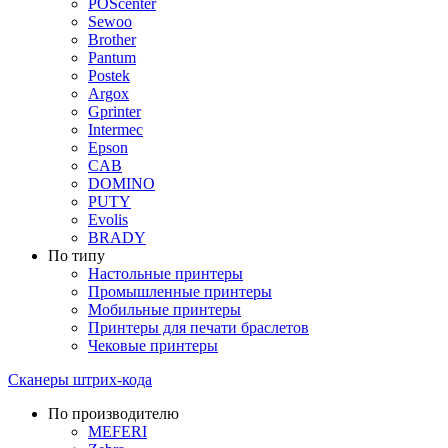
POScenter
Sewoo
Brother
Pantum
Postek
Argox
Gprinter
Intermec
Epson
CAB
DOMINO
PUTY
Evolis
BRADY
По типу
Настольные принтеры
Промышленные принтеры
Мобильные принтеры
Принтеры для печати браслетов
Чековые принтеры
Сканеры штрих-кода
По производителю
MEFERI