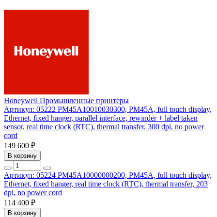
Honeywell
Промышленные принтеры
Артикул: 05222
PM45A10010030300, PM45A, full touch display,
Ethernet, fixed hanger, parallel interface, rewinder + label taken
sensor, real time clock (RTC), thermal transfer, 300 dpi, no power
cord
149 600 ₽
В корзину
Артикул: 05224
PM45A10000000200, PM45A, full touch display,
Ethernet, fixed hanger, real time clock (RTC), thermal transfer, 203
dpi, no power cord
114 400 ₽
В корзину