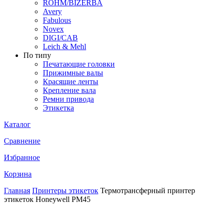
ROHM/BIZERBA
Avery
Fabulous
Novex
DIGI/CAB
Leich & Mehl
По типу
Печатающие головки
Прижимные валы
Красящие ленты
Крепление вала
Ремни привода
Этикетка
Каталог
Сравнение
Избранное
Корзина
Главная
Принтеры этикеток
Термотрансферный принтер
этикеток Honeywell PM45