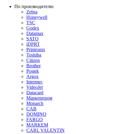
По производителю
Zebra
Honeywell
TSC
Godex
Datamax
SATO
iDPRT
Printronix
Toshiba
Citizen
Brother
Postek
Argox
Intermec
VideoJet
Datacard
Маркерпром
Monarch
CAB
DOMINO
FARGO
MARKEM
CARL VALENTIN