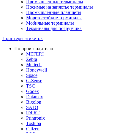
Промышленные терминалы
Носимые на запястье терминалы
Промышленные планшеты
Морозостойкие терминалы
Мобильные терминалы
Терминалы для погрузчика
Принтеры этикеток
По производителю
MEFERI
Zebra
Mertech
Honeywell
Space
G-Sense
TSC
Godex
Datamax
Bixolon
SATO
iDPRT
Printronix
Toshiba
Citizen