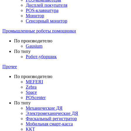
Дисплей покупателя
POS-клавиатура
Монитор
Сенсорный монитор
Промышленные роботы помощники
По производителю
Gausium
По типу
Робот-уборщик
Прочее
По производителю
MEFERI
Zebra
Space
POScenter
По типу
Механические ДЯ
Электромеханические ДЯ
Фискальный регистратор
Мобильная смарт-касса
ККТ