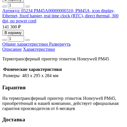
Артикул: 05234
PM45A00000000310, PM45A, icon display,
Ethernet, fixed hanger, real time clock (RTC), direct thermal, 300
dpi, no power cord
141 300 ₽
В корзину
Общие характеристики
Развернуть
Описание
Характеристики
Термотрансферный принтер этикеток Honeywell PM45
Физические характеристики
Размеры
483 x 295 x 284 мм
Гарантия
На термотрансферный принтер этикеток Honeywell PM45,
приобретённый в нашей компании, действует официальная
гарантия производителя от 6 месяцев
Доставка