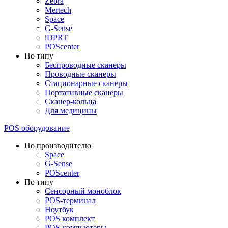
Zebra
Mertech
Space
G-Sense
iDPRT
POScenter
По типу
Беспроводные сканеры
Проводные сканеры
Стационарные сканеры
Портативные сканеры
Сканер-кольца
Для медицины
POS оборудование
По производителю
Space
G-Sense
POScenter
По типу
Сенсорный моноблок
POS-терминал
Ноутбук
POS комплект
POS-компьютеры