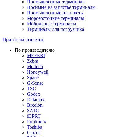
Промышленные терминалы
Носимые на запястье терминалы
Промышленные планшеты
Морозостойкие терминалы
Мобильные терминалы
Терминалы для погрузчика
Принтеры этикеток
По производителю
MEFERI
Zebra
Mertech
Honeywell
Space
G-Sense
TSC
Godex
Datamax
Bixolon
SATO
iDPRT
Printronix
Toshiba
Citizen