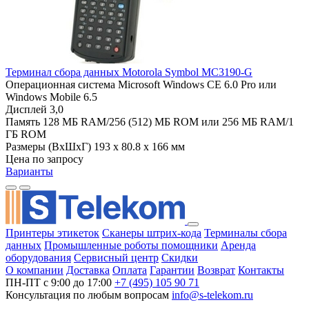
Терминал сбора данных Motorola Symbol MC3190-G
Операционная система
Microsoft Windows CE 6.0 Pro или
Windows Mobile 6.5
Дисплей
3,0
Память
128 МБ RAM/256 (512) МБ ROM или 256 МБ RAM/1
ГБ ROM
Размеры (ВхШхГ)
193 x 80.8 x 166 мм
Цена по запросу
Варианты
Принтеры этикеток
Сканеры штрих-кода
Терминалы сбора
данных
Промышленные роботы помощники
Аренда
оборудования
Сервисный центр
Скидки
О компании
Доставка
Оплата
Гарантии
Возврат
Контакты
ПН-ПТ с 9:00 до 17:00
+7 (495) 105 90 71
Консультация по любым вопросам
info@s-telekom.ru