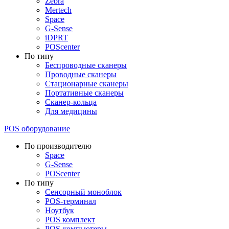
Zebra
Mertech
Space
G-Sense
iDPRT
POScenter
По типу
Беспроводные сканеры
Проводные сканеры
Стационарные сканеры
Портативные сканеры
Сканер-кольца
Для медицины
POS оборудование
По производителю
Space
G-Sense
POScenter
По типу
Сенсорный моноблок
POS-терминал
Ноутбук
POS комплект
POS-компьютеры