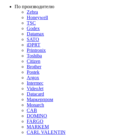
По производителю
Zebra
Honeywell
TSC
Godex
Datamax
SATO
iDPRT
Printronix
Toshiba
Citizen
Brother
Postek
Argox
Intermec
VideoJet
Datacard
Маркерпром
Monarch
CAB
DOMINO
FARGO
MARKEM
CARL VALENTIN