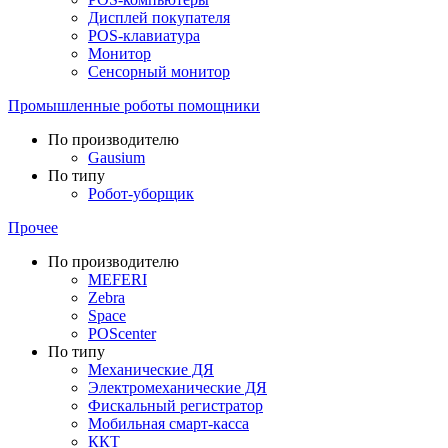
Дисплей покупателя
POS-клавиатура
Монитор
Сенсорный монитор
Промышленные роботы помощники
По производителю
Gausium
По типу
Робот-уборщик
Прочее
По производителю
MEFERI
Zebra
Space
POScenter
По типу
Механические ДЯ
Электромеханические ДЯ
Фискальный регистратор
Мобильная смарт-касса
ККТ