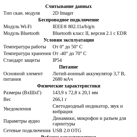
Считывание данных
Тип скан. модуля
2D Imager
Беспроводное подключение
Модуль Wi-Fi
IEEE® 802.11a/b/g/n
Модуль Bluetooth
Bluetooth класс II, версия 2.1 с EDR
Условия эксплуатации
Температура работы
От 0° до 50° C
Температура хранения
От -40° до 70° C
Стандарт защиты
IP54
Питание
Основной элемент
Литий-ионный аккумулятор 3,7 В,
питания
2680 мАч
Физические характеристики
Размеры (ВхШхГ)
143,9 x 72,8 x 20,1 мм
Вес
266,1 г
Светодиодный индикатор, звук и
Уведомления
вибрация
Динамики, микрофон и разъем для
Параметры аудио
гарнитуры
Сетевые подключения
USB 2.0 OTG