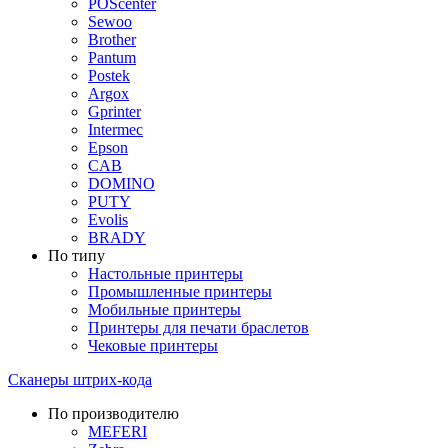
POScenter
Sewoo
Brother
Pantum
Postek
Argox
Gprinter
Intermec
Epson
CAB
DOMINO
PUTY
Evolis
BRADY
По типу
Настольные принтеры
Промышленные принтеры
Мобильные принтеры
Принтеры для печати браслетов
Чековые принтеры
Сканеры штрих-кода
По производителю
MEFERI