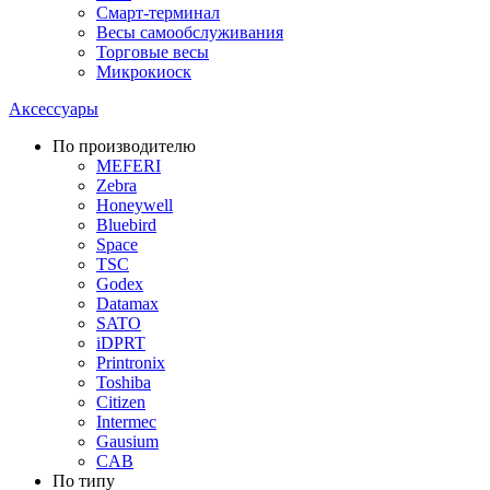
Смарт-терминал
Весы самообслуживания
Торговые весы
Микрокиоск
Аксессуары
По производителю
MEFERI
Zebra
Honeywell
Bluebird
Space
TSC
Godex
Datamax
SATO
iDPRT
Printronix
Toshiba
Citizen
Intermec
Gausium
CAB
По типу