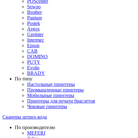
POScenter
Sewoo
Brother
Pantum
Postek
Argox
Gprinter
Intermec
Epson
CAB
DOMINO
PUTY
Evolis
BRADY
По типу
Настольные принтеры
Промышленные принтеры
Мобильные принтеры
Принтеры для печати браслетов
Чековые принтеры
Сканеры штрих-кода
По производителю
MEFERI