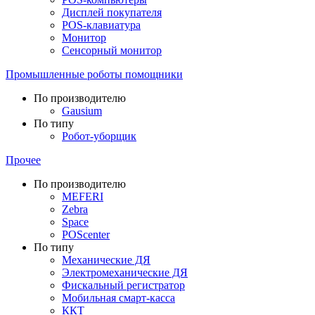
Дисплей покупателя
POS-клавиатура
Монитор
Сенсорный монитор
Промышленные роботы помощники
По производителю
Gausium
По типу
Робот-уборщик
Прочее
По производителю
MEFERI
Zebra
Space
POScenter
По типу
Механические ДЯ
Электромеханические ДЯ
Фискальный регистратор
Мобильная смарт-касса
ККТ