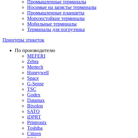
Промышленные терминалы
Носимые на запястье терминалы
Промышленные планшеты
Морозостойкие терминалы
Мобильные терминалы
Терминалы для погрузчика
Принтеры этикеток
По производителю
MEFERI
Zebra
Mertech
Honeywell
Space
G-Sense
TSC
Godex
Datamax
Bixolon
SATO
iDPRT
Printronix
Toshiba
Citizen