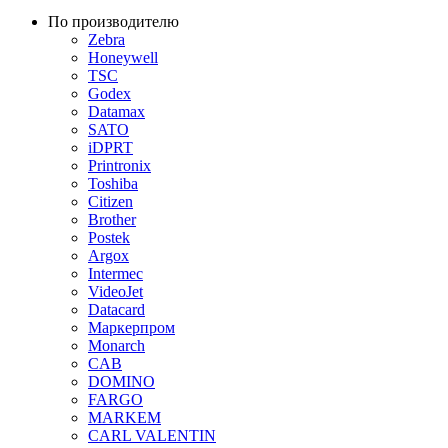
По производителю
Zebra
Honeywell
TSC
Godex
Datamax
SATO
iDPRT
Printronix
Toshiba
Citizen
Brother
Postek
Argox
Intermec
VideoJet
Datacard
Маркерпром
Monarch
CAB
DOMINO
FARGO
MARKEM
CARL VALENTIN