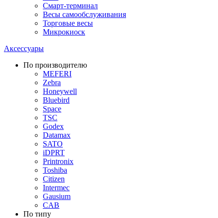
Смарт-терминал
Весы самообслуживания
Торговые весы
Микрокиоск
Аксессуары
По производителю
MEFERI
Zebra
Honeywell
Bluebird
Space
TSC
Godex
Datamax
SATO
iDPRT
Printronix
Toshiba
Citizen
Intermec
Gausium
CAB
По типу