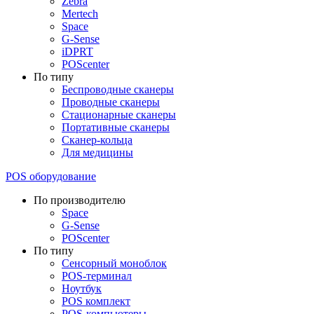
Zebra
Mertech
Space
G-Sense
iDPRT
POScenter
По типу
Беспроводные сканеры
Проводные сканеры
Стационарные сканеры
Портативные сканеры
Сканер-кольца
Для медицины
POS оборудование
По производителю
Space
G-Sense
POScenter
По типу
Сенсорный моноблок
POS-терминал
Ноутбук
POS комплект
POS-компьютеры