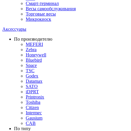
Смарт-терминал
Весы самообслуживания
Торговые весы
Микрокиоск
Аксессуары
По производителю
MEFERI
Zebra
Honeywell
Bluebird
Space
TSC
Godex
Datamax
SATO
iDPRT
Printronix
Toshiba
Citizen
Intermec
Gausium
CAB
По типу