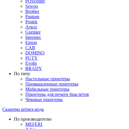
POScenter
Sewoo
Brother
Pantum
Postek
Argox
Gprinter
Intermec
Epson
CAB
DOMINO
PUTY
Evolis
BRADY
По типу
Настольные принтеры
Промышленные принтеры
Мобильные принтеры
Принтеры для печати браслетов
Чековые принтеры
Сканеры штрих-кода
По производителю
MEFERI