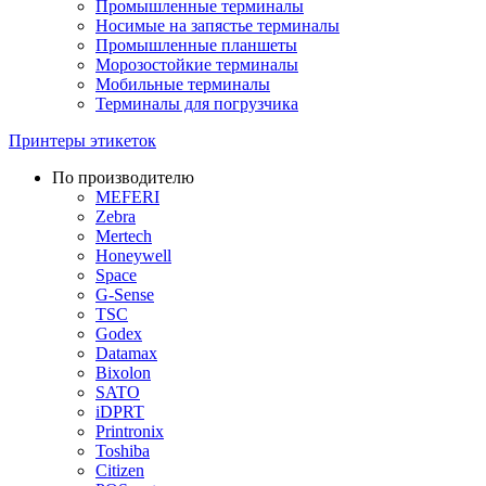
Промышленные терминалы
Носимые на запястье терминалы
Промышленные планшеты
Морозостойкие терминалы
Мобильные терминалы
Терминалы для погрузчика
Принтеры этикеток
По производителю
MEFERI
Zebra
Mertech
Honeywell
Space
G-Sense
TSC
Godex
Datamax
Bixolon
SATO
iDPRT
Printronix
Toshiba
Citizen