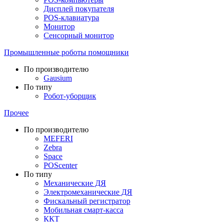
Дисплей покупателя
POS-клавиатура
Монитор
Сенсорный монитор
Промышленные роботы помощники
По производителю
Gausium
По типу
Робот-уборщик
Прочее
По производителю
MEFERI
Zebra
Space
POScenter
По типу
Механические ДЯ
Электромеханические ДЯ
Фискальный регистратор
Мобильная смарт-касса
ККТ