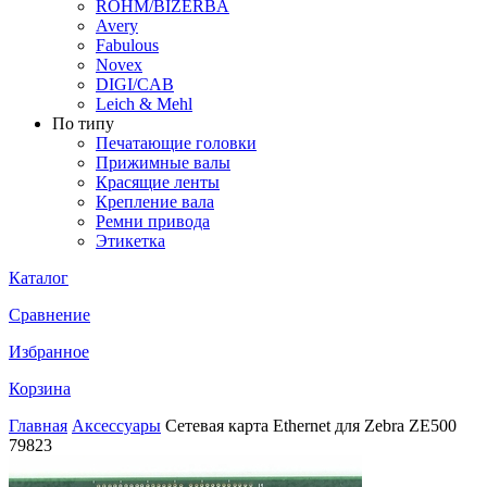
ROHM/BIZERBA
Avery
Fabulous
Novex
DIGI/CAB
Leich & Mehl
По типу
Печатающие головки
Прижимные валы
Красящие ленты
Крепление вала
Ремни привода
Этикетка
Каталог
Сравнение
Избранное
Корзина
Главная
Аксессуары
Сетевая карта Ethernet для Zebra ZE500
79823