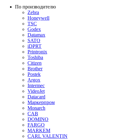
По производителю
Zebra
Honeywell
TSC
Godex
Datamax
SATO
iDPRT
Printronix
Toshiba
Citizen
Brother
Postek
Argox
Intermec
VideoJet
Datacard
Маркерпром
Monarch
CAB
DOMINO
FARGO
MARKEM
CARL VALENTIN