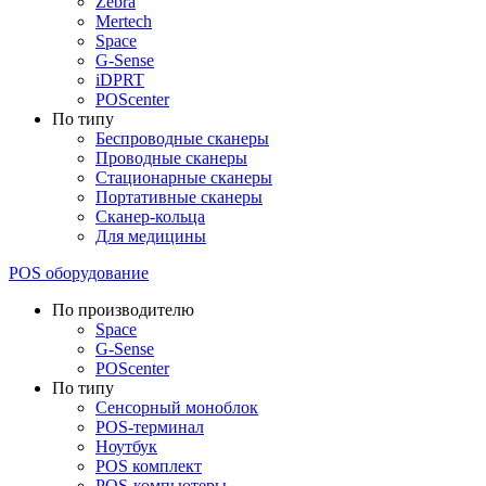
Zebra
Mertech
Space
G-Sense
iDPRT
POScenter
По типу
Беспроводные сканеры
Проводные сканеры
Стационарные сканеры
Портативные сканеры
Сканер-кольца
Для медицины
POS оборудование
По производителю
Space
G-Sense
POScenter
По типу
Сенсорный моноблок
POS-терминал
Ноутбук
POS комплект
POS-компьютеры