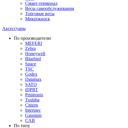
Смарт-терминал
Весы самообслуживания
Торговые весы
Микрокиоск
Аксессуары
По производителю
MEFERI
Zebra
Honeywell
Bluebird
Space
TSC
Godex
Datamax
SATO
iDPRT
Printronix
Toshiba
Citizen
Intermec
Gausium
CAB
По типу