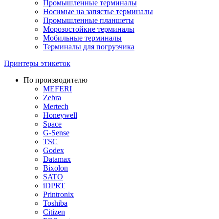
Промышленные терминалы
Носимые на запястье терминалы
Промышленные планшеты
Морозостойкие терминалы
Мобильные терминалы
Терминалы для погрузчика
Принтеры этикеток
По производителю
MEFERI
Zebra
Mertech
Honeywell
Space
G-Sense
TSC
Godex
Datamax
Bixolon
SATO
iDPRT
Printronix
Toshiba
Citizen