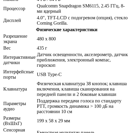
Qualcomm Snapdragon SM6115, 2.45 ГГц, 8-
Процессор
ми ядерный
4.0", TFT-LCD с подогревом (опция), стекло
Дисплей
Corning Gorilla.
Физические характеристики
Разрешение
480 х 800
экрана
Вес
435 г
Датчик освещенности, акселерометр, датчик
Интерактивные
приближения, электронный компас,
датчики
гироскоп
Интерфейсные
USB Type-C
порты
Физическая клавиатура 38 кнопок; клавиша
Клавиатура
включения, клавиша сканирования на
передней панели и 2 боковые клавиши
Поддержка передачи голоса по стандарту
Параметры
PTT, громкость динамика > 100 дБ на
аудио
расстоянии 10 см
Размеры
199 х 58 х 29 мм
(ВхШхГ)
Сенсорная
Емкостная мультитач панель.