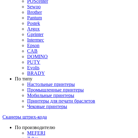
POScenter
Sewoo
Brother
Pantum
Postek
Argox
Gprinter
Intermec
Epson
CAB
DOMINO
PUTY
Evolis
BRADY
По типу
Настольные принтеры
Промышленные принтеры
Мобильные принтеры
Принтеры для печати браслетов
Чековые принтеры
Сканеры штрих-кода
По производителю
MEFERI