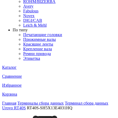
ROHM/BIZERBA
Avery
Fabulous
Novex
DIGI/CAB
Leich & Mehl
По типу
Печатающие головки
Прижимные валы
Красящие ленты
Крепление вала
Ремни привода
Этикетка
Каталог
Сравнение
Избранное
Корзина
Главная
Терминалы сбора данных
Терминал сбора данных
Urovo RT40S
RT40S-SH5X13E4031HQ