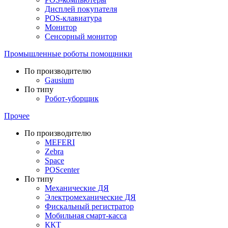
Дисплей покупателя
POS-клавиатура
Монитор
Сенсорный монитор
Промышленные роботы помощники
По производителю
Gausium
По типу
Робот-уборщик
Прочее
По производителю
MEFERI
Zebra
Space
POScenter
По типу
Механические ДЯ
Электромеханические ДЯ
Фискальный регистратор
Мобильная смарт-касса
ККТ