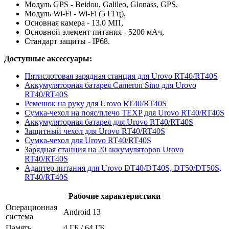
Модуль GPS - Beidou, Galileo, Glonass, GPS,
Модуль Wi-Fi - Wi-Fi (5 ГГц),
Основная камера - 13.0 МП,
Основной элемент питания - 5200 мАч,
Стандарт защиты - IP68.
Доступные аксессуары:
Пятислотовая зарядная станция для Urovo RT40/RT40S
Аккумуляторная батарея Cameron Sino для Urovo
RT40/RT40S
Ремешок на руку для Urovo RT40/RT40S
Cумка-чехол на пояс/плечо TEXP для Urovo RT40/RT40S
Аккумуляторная батарея для Urovo RT40/RT40S
Защитный чехол для Urovo RT40/RT40S
Сумка-чехол для Urovo RT40/RT40S
Зарядная станция на 20 аккумуляторов Urovo
RT40/RT40S
Адаптер питания для Urovo DT40/DT40S, DT50/DT50S,
RT40/RT40S
Рабочие характеристики
Операционная
Android 13
система
Память
4 ГБ / 64 ГБ