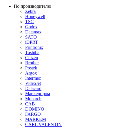
По производителю
Zebra
Honeywell
TSC
Godex
Datamax
SATO
iDPRT
Printronix
Toshiba
Citizen
Brother
Postek
Argox
Intermec
VideoJet
Datacard
Маркерпром
Monarch
CAB
DOMINO
FARGO
MARKEM
CARL VALENTIN