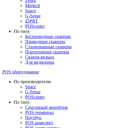
Zebra
Mertech
Space
G-Sense
iDPRT
POScenter
По типу
Беспроводные сканеры
Проводные сканеры
Стационарные сканеры
Портативные сканеры
Сканер-кольца
Для медицины
POS оборудование
По производителю
Space
G-Sense
POScenter
По типу
Сенсорный моноблок
POS-терминал
Ноутбук
POS комплект
POS-компьютеры