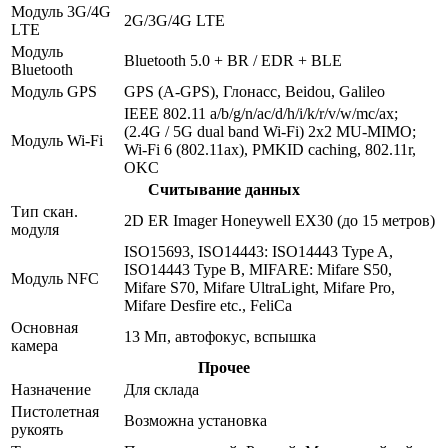
Модуль 3G/4G
2G/3G/4G LTE
LTE
Модуль
Bluetooth 5.0 + BR / EDR + BLE
Bluetooth
Модуль GPS
GPS (A-GPS), Глонасс, Beidou, Galileo
IEEE 802.11 a/b/g/n/ac/d/h/i/k/r/v/w/mc/ax;
(2.4G / 5G dual band Wi-Fi) 2x2 MU-MIMO;
Модуль Wi-Fi
Wi-Fi 6 (802.11ax), PMKID caching, 802.11r,
OKC
Считывание данных
Тип скан.
2D ER Imager Honeywell EX30 (до 15 метров)
модуля
ISO15693, ISO14443: ISO14443 Type A,
ISO14443 Type B, MIFARE: Mifare S50,
Модуль NFC
Mifare S70, Mifare UltraLight, Mifare Pro,
Mifare Desfire etc., FeliCa
Основная
13 Мп, автофокус, вспышка
камера
Прочее
Назначение
Для склада
Пистолетная
Возможна установка
рукоять