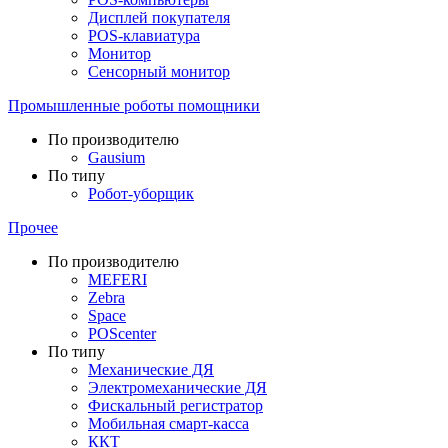
Дисплей покупателя
POS-клавиатура
Монитор
Сенсорный монитор
Промышленные роботы помощники
По производителю
Gausium
По типу
Робот-уборщик
Прочее
По производителю
MEFERI
Zebra
Space
POScenter
По типу
Механические ДЯ
Электромеханические ДЯ
Фискальный регистратор
Мобильная смарт-касса
ККТ