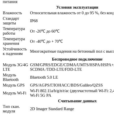
питания
Условия эксплуатации
Влажность
Относительная влажность от 0 до 95 %, без ко
Стандарт
IP68
защиты
Температура
От -20℃ до 60℃
работы
Температура
От -40℃ до + 70℃
хранения
Устойчивость
Многократные падения на бетонный пол с высо
к падениям
Беспроводное подключение
Модуль 3G/4G
GSM/GPRS/EDGE/CDMA/UMTS/HSPA/HSPA
LTE
SCDMA /TDD-LTE/FDD-LTE
Модуль
Bluetooth 5.0 LE
Bluetooth
Модуль GPS
GPS/AGPS/ГЛОНАСС/BDS/Galileo/QZSS
Wi-Fi 802.11a/b/g/n/r/ac (двухчастотный Wi-Fi: 
Модуль Wi-Fi
Wi-Fi 5G PA
Считывание данных
Тип скан.
2D Imager Standard Range
модуля