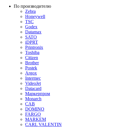
По производителю
Zebra
Honeywell
TSC
Godex
Datamax
SATO
iDPRT
Printronix
Toshiba
Citizen
Brother
Postek
Argox
Intermec
VideoJet
Datacard
Маркерпром
Monarch
CAB
DOMINO
FARGO
MARKEM
CARL VALENTIN