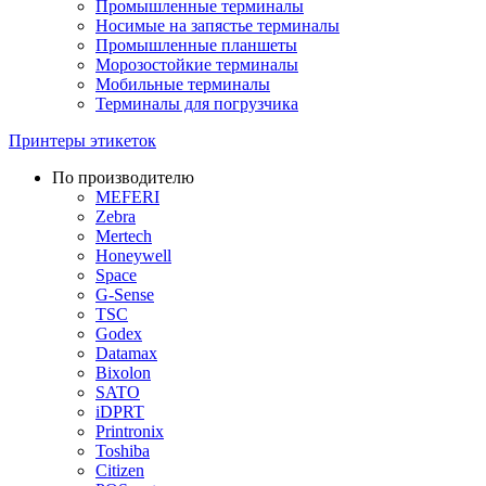
Промышленные терминалы
Носимые на запястье терминалы
Промышленные планшеты
Морозостойкие терминалы
Мобильные терминалы
Терминалы для погрузчика
Принтеры этикеток
По производителю
MEFERI
Zebra
Mertech
Honeywell
Space
G-Sense
TSC
Godex
Datamax
Bixolon
SATO
iDPRT
Printronix
Toshiba
Citizen