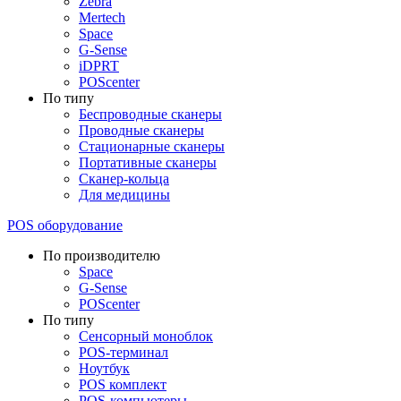
Zebra
Mertech
Space
G-Sense
iDPRT
POScenter
По типу
Беспроводные сканеры
Проводные сканеры
Стационарные сканеры
Портативные сканеры
Сканер-кольца
Для медицины
POS оборудование
По производителю
Space
G-Sense
POScenter
По типу
Сенсорный моноблок
POS-терминал
Ноутбук
POS комплект
POS-компьютеры