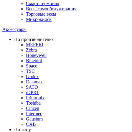
Смарт-терминал
Весы самообслуживания
Торговые весы
Микрокиоск
Аксессуары
По производителю
MEFERI
Zebra
Honeywell
Bluebird
Space
TSC
Godex
Datamax
SATO
iDPRT
Printronix
Toshiba
Citizen
Intermec
Gausium
CAB
По типу