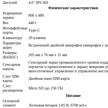
Дисплей
4.0" IPS HD
Физические характеристики
Разрешение
800 x 480
экрана
Вес
440 г
Интерфейсные
Type-C
порты
Клавиатура
29 клавиш
Параметры
Встроенный двойной микрофон (микрофон с ш
аудио
Размеры
205 мм x 76 мм x 31 мм
(ВхШхГ)
Сенсорный экран промышленного уровня подд
Сенсорная
перчаток и прикосновение к экрану мокрыми р
панель
многоточечное управление и управление жест
Слот SIM-
Двойная нано-SIM-карта
карты
Слот
Micro SD (до 256 ГБ)
расширения
Питание
Основной
элемент
Литиевая батарея 3.85 В, 6700 мАч