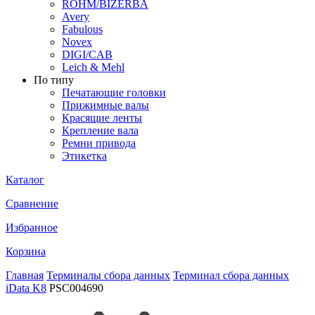
ROHM/BIZERBA
Avery
Fabulous
Novex
DIGI/CAB
Leich & Mehl
По типу
Печатающие головки
Прижимные валы
Красящие ленты
Крепление вала
Ремни привода
Этикетка
Каталог
Сравнение
Избранное
Корзина
Главная
Терминалы сбора данных
Терминал сбора данных
iData K8
PSC004690