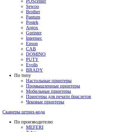
POScenter
Sewoo
Brother
Pantum
Postek
Argox
Gprinter
Intermec
Epson
CAB
DOMINO
PUTY
Evolis
BRADY
По типу
Настольные принтеры
Промышленные принтеры
Мобильные принтеры
Принтеры для печати браслетов
Чековые принтеры
Сканеры штрих-кода
По производителю
MEFERI