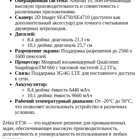
Операционная система:
Android 10, обеспечивающая
высокую производительность и совместимость с
различными приложениями.
Сканер:
2D Imager SE4750/SE4710 (доступен как
дополнительный аксессуар) для точного считывания
двумерных штрихкодов.
Дисплей:
8,4 дюйма: диагональ 21,3 см
10,1 дюйма: диагональ 25,7 см
Разрешение экрана:
Поддержка разрешения до 2560 x
1600 пикселей.
Процессор:
Мощный восьмиядерный Qualcomm
SnapdragonTM 660 с тактовой частотой 2,2 ГГц.
Связь:
Поддержка 3G/4G LTE для постоянного доступа
к сети.
Аккумулятор:
8,4 дюйма: ёмкость 6440 мАч
10,1 дюйма: ёмкость 9660 мАч
Рабочий температурный диапазон:
От -20°C до 50°C,
что позволяет использовать устройство в различных
условиях.
Zebra ET56 — это надёжное решение для промышленных
задач, обеспечивающее высокую производительность,
долговечность и универсальность использования в любых