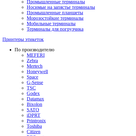
Промышленные терминалы
Носимые на запястье терминалы
Промышленные планшеты
Морозостойкие терминалы
Мобильные терминалы
Терминалы для погрузчика
Принтеры этикеток
По производителю
MEFERI
Zebra
Mertech
Honeywell
Space
G-Sense
TSC
Godex
Datamax
Bixolon
SATO
iDPRT
Printronix
Toshiba
Citizen