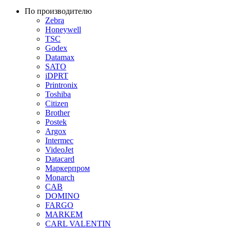
По производителю
Zebra
Honeywell
TSC
Godex
Datamax
SATO
iDPRT
Printronix
Toshiba
Citizen
Brother
Postek
Argox
Intermec
VideoJet
Datacard
Маркерпром
Monarch
CAB
DOMINO
FARGO
MARKEM
CARL VALENTIN