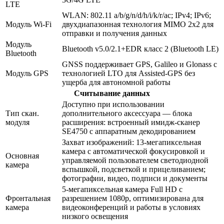
LTE
WLAN: 802.11 a/b/g/n/d/h/i/k/r/ac; IPv4; IPv6;
Модуль Wi-Fi
двухдиапазонная технология MIMO 2x2 для
отправки и получения данных
Модуль
Bluetooth v5.0/2.1+EDR класс 2 (Bluetooth LE)
Bluetooth
GNSS поддерживает GPS, Galileo и Glonass с
Модуль GPS
технологией LTO для Assisted-GPS без
ущерба для автономной работы
Считывание данных
Доступно при использовании
Тип скан.
дополнительного аксессуара — блока
модуля
расширения: встроенный имидж-сканер
SE4750 с аппаратным декодированием
Захват изображений: 13-мегапиксельная
камера с автоматической фокусировкой и
Основная
управляемой пользователем светодиодной
камера
вспышкой, подсветкой и прицеливанием;
фотографии, видео, подписи и документы
5-мегапиксельная камера Full HD с
Фронтальная
разрешением 1080p, оптимизирована для
камера
видеоконференций и работы в условиях
низкого освещения