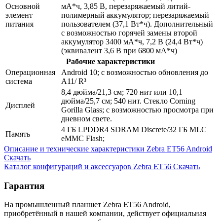
Основной
мА*ч, 3,85 В, перезаряжаемый литий-
элемент
полимерный аккумулятор; перезаряжаемый
питания
пользователем (37,1 Вт*ч). Дополнительный
с возможностью горячей замены второй
аккумулятор 3400 мА*ч, 7,2 В (24,4 Вт*ч)
(эквивалент 3,6 В при 6800 мА*ч)
Рабочие характеристики
Операционная
Android 10; с возможностью обновления до
система
A11/ R³
8,4 дюйма/21,3 см; 720 нит или 10,1
дюйма/25,7 см; 540 нит. Стекло Corning
Дисплей
Gorilla Glass; с возможностью просмотра при
дневном свете.
4 ГБ LPDDR4 SDRAM Discrete/32 ГБ MLC
Память
eMMC Flash;
Описание и технические характеристики Zebra ET56 Android
Скачать
Каталог конфигураций и аксессуаров Zebra ET56
Скачать
Гарантия
На промышленный планшет Zebra ET56 Android,
приобретённый в нашей компании, действует официальная