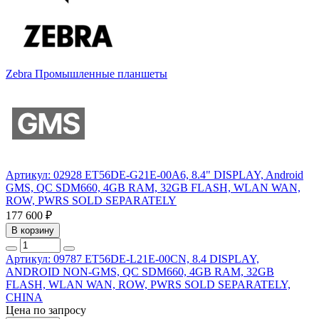
Zebra
Промышленные планшеты
Артикул: 02928
ET56DE-G21E-00A6, 8.4" DISPLAY, Android
GMS, QC SDM660, 4GB RAM, 32GB FLASH, WLAN WAN,
ROW, PWRS SOLD SEPARATELY
177 600 ₽
В корзину
Артикул: 09787
ET56DE-L21E-00CN, 8.4 DISPLAY,
ANDROID NON-GMS, QC SDM660, 4GB RAM, 32GB
FLASH, WLAN WAN, ROW, PWRS SOLD SEPARATELY,
CHINA
Цена по запросу