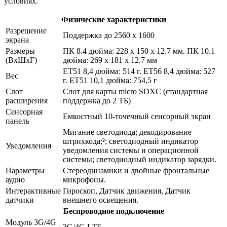
условиях.
Физические характеристики
Разрешение
Поддержка до 2560 x 1600
экрана
Размеры
ПК 8.4 дюйма: 228 x 150 x 12.7 мм. ПК 10.1
(ВхШхГ)
дюйма: 269 x 181 x 12.7 мм
ET51 8,4 дюйма: 514 г. ET56 8,4 дюйма: 527
Вес
г. ET51 10,1 дюйма: 754,5 г
Слот
Слот для карты micro SDXC (стандартная
расширения
поддержка до 2 ТБ)
Сенсорная
Емкостный 10-точечный сенсорный экран
панель
Мигание светодиода; декодирование
штрихкода;²; светодиодный индикатор
Уведомления
уведомления системы и операционной
системы; светодиодный индикатор зарядки.
Параметры
Стереодинамики и двойные фронтальные
аудио
микрофоны.
Интерактивные
Гироскоп, Датчик движения, Датчик
датчики
внешнего освещения.
Беспроводное подключение
Модуль 3G/4G
3G/4G LTE