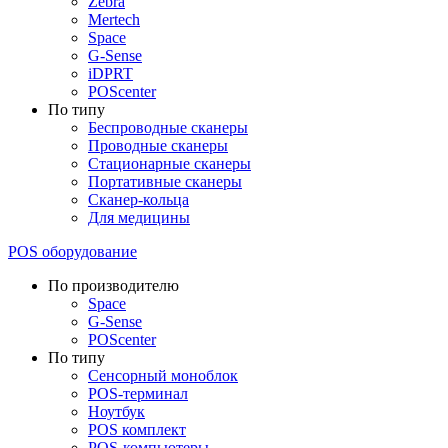
Zebra
Mertech
Space
G-Sense
iDPRT
POScenter
По типу
Беспроводные сканеры
Проводные сканеры
Стационарные сканеры
Портативные сканеры
Сканер-кольца
Для медицины
POS оборудование
По производителю
Space
G-Sense
POScenter
По типу
Сенсорный моноблок
POS-терминал
Ноутбук
POS комплект
POS-компьютеры