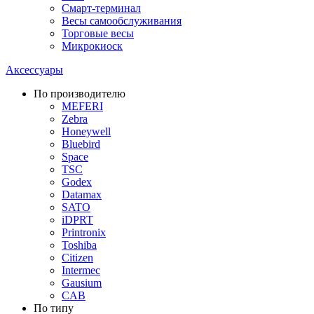
Смарт-терминал
Весы самообслуживания
Торговые весы
Микрокиоск
Аксессуары
По производителю
MEFERI
Zebra
Honeywell
Bluebird
Space
TSC
Godex
Datamax
SATO
iDPRT
Printronix
Toshiba
Citizen
Intermec
Gausium
CAB
По типу