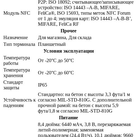
P2P: ISO 18092; считывающее/записывающее
устройство: ISO 14443 –A-B, MIFARE,
Модуль NFC
FeliCa®, ISO 15693, типы меток NFC Forum
от 1 до 4; эмуляция карт: ISO 14443 –A-B-B’,
MIFARE, FeliCa RF
Прочее
Назначение
Для магазина, Для склада
Тип терминала
Планшетный
Условия эксплуатации
Температура
От -20°C до 50°C
работы
Температура
От -20°C до 60°C
хранения
Стандарт
IP65
защиты
Стандартно: на бетон с высоты 3,3 фута/1 м
Устойчивость к
согласно MIL-STD-810G. С дополнительной
падениям
прочной рамой: на бетон с высоты 5,9
фута/1,8 м согласно MIL-STD-810G
Питание
8,4 дюйма: 6440 мАч, 3,8 В, перезаряжаемая
литий-полимерная; заменяемая
пользователем (24,4 Вт/ч). 10,1 дюймов: 9660