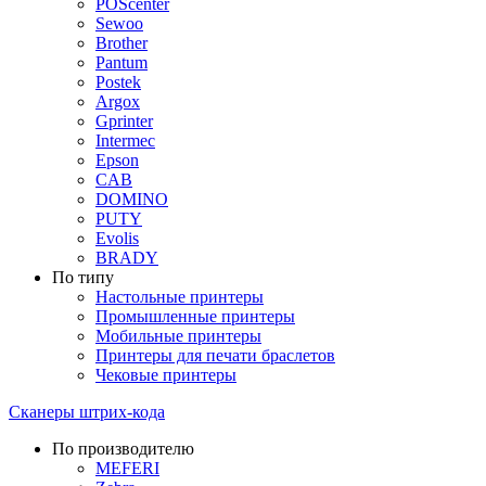
POScenter
Sewoo
Brother
Pantum
Postek
Argox
Gprinter
Intermec
Epson
CAB
DOMINO
PUTY
Evolis
BRADY
По типу
Настольные принтеры
Промышленные принтеры
Мобильные принтеры
Принтеры для печати браслетов
Чековые принтеры
Сканеры штрих-кода
По производителю
MEFERI