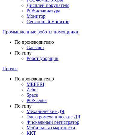
Дисплей покупателя
POS-клавиатура
Монитор
Сенсорный монитор
Промышленные роботы помощники
По производителю
Gausium
По типу
Робот-уборщик
Прочее
По производителю
MEFERI
Zebra
Space
POScenter
По типу
Механические ДЯ
Электромеханические ДЯ
Фискальный регистратор
Мобильная смарт-касса
ККТ