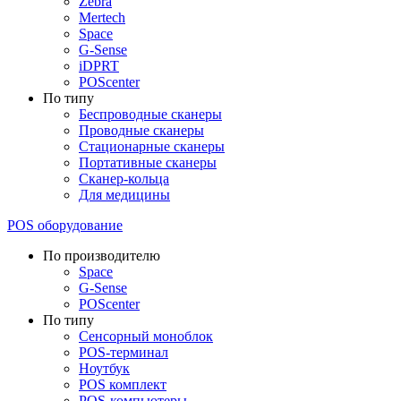
Zebra
Mertech
Space
G-Sense
iDPRT
POScenter
По типу
Беспроводные сканеры
Проводные сканеры
Стационарные сканеры
Портативные сканеры
Сканер-кольца
Для медицины
POS оборудование
По производителю
Space
G-Sense
POScenter
По типу
Сенсорный моноблок
POS-терминал
Ноутбук
POS комплект
POS-компьютеры