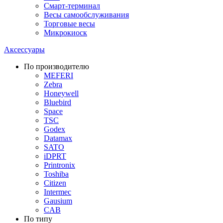
Смарт-терминал
Весы самообслуживания
Торговые весы
Микрокиоск
Аксессуары
По производителю
MEFERI
Zebra
Honeywell
Bluebird
Space
TSC
Godex
Datamax
SATO
iDPRT
Printronix
Toshiba
Citizen
Intermec
Gausium
CAB
По типу