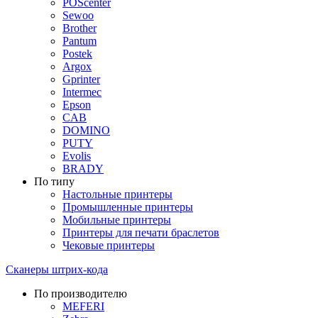
POScenter
Sewoo
Brother
Pantum
Postek
Argox
Gprinter
Intermec
Epson
CAB
DOMINO
PUTY
Evolis
BRADY
По типу
Настольные принтеры
Промышленные принтеры
Мобильные принтеры
Принтеры для печати браслетов
Чековые принтеры
Сканеры штрих-кода
По производителю
MEFERI