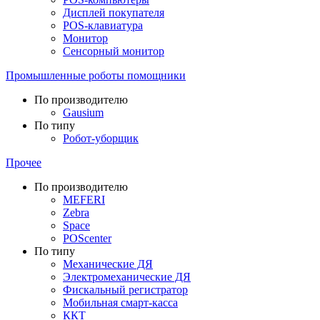
Дисплей покупателя
POS-клавиатура
Монитор
Сенсорный монитор
Промышленные роботы помощники
По производителю
Gausium
По типу
Робот-уборщик
Прочее
По производителю
MEFERI
Zebra
Space
POScenter
По типу
Механические ДЯ
Электромеханические ДЯ
Фискальный регистратор
Мобильная смарт-касса
ККТ