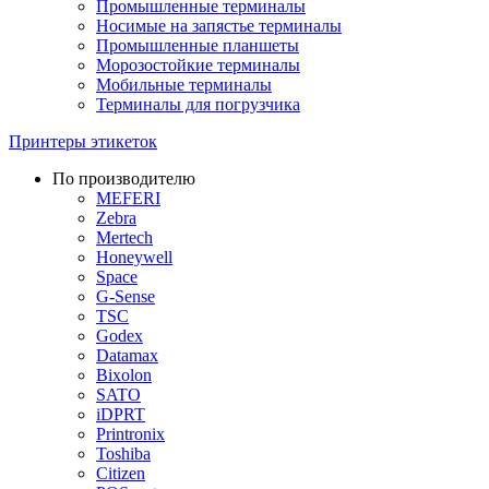
Промышленные терминалы
Носимые на запястье терминалы
Промышленные планшеты
Морозостойкие терминалы
Мобильные терминалы
Терминалы для погрузчика
Принтеры этикеток
По производителю
MEFERI
Zebra
Mertech
Honeywell
Space
G-Sense
TSC
Godex
Datamax
Bixolon
SATO
iDPRT
Printronix
Toshiba
Citizen