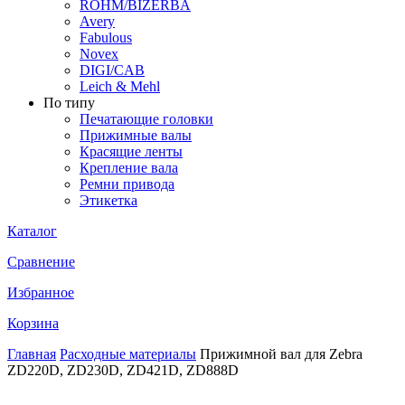
ROHM/BIZERBA
Avery
Fabulous
Novex
DIGI/CAB
Leich & Mehl
По типу
Печатающие головки
Прижимные валы
Красящие ленты
Крепление вала
Ремни привода
Этикетка
Каталог
Сравнение
Избранное
Корзина
Главная
Расходные материалы
Прижимной вал для Zebra
ZD220D, ZD230D, ZD421D, ZD888D