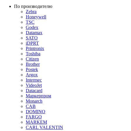
По производителю
Zebra
Honeywell
TSC
Godex
Datamax
SATO
iDPRT
Printronix
Toshiba
Citizen
Brother
Postek
Argox
Intermec
VideoJet
Datacard
Маркерпром
Monarch
CAB
DOMINO
FARGO
MARKEM
CARL VALENTIN