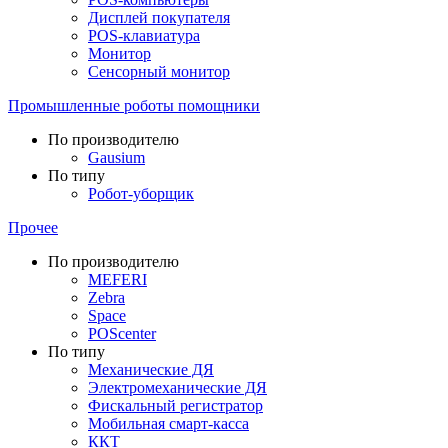
Дисплей покупателя
POS-клавиатура
Монитор
Сенсорный монитор
Промышленные роботы помощники
По производителю
Gausium
По типу
Робот-уборщик
Прочее
По производителю
MEFERI
Zebra
Space
POScenter
По типу
Механические ДЯ
Электромеханические ДЯ
Фискальный регистратор
Мобильная смарт-касса
ККТ