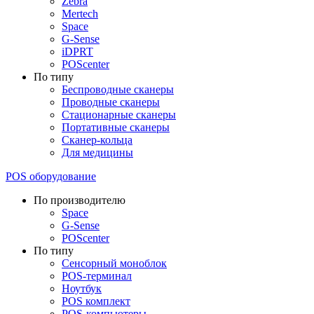
Zebra
Mertech
Space
G-Sense
iDPRT
POScenter
По типу
Беспроводные сканеры
Проводные сканеры
Стационарные сканеры
Портативные сканеры
Сканер-кольца
Для медицины
POS оборудование
По производителю
Space
G-Sense
POScenter
По типу
Сенсорный моноблок
POS-терминал
Ноутбук
POS комплект
POS-компьютеры