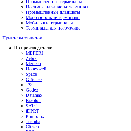
Промышленные терминалы
Носимые на запястье терминалы
Промышленные планшеты
Морозостойкие терминалы
Мобильные терминалы
Терминалы для погрузчика
Принтеры этикеток
По производителю
MEFERI
Zebra
Mertech
Honeywell
Space
G-Sense
TSC
Godex
Datamax
Bixolon
SATO
iDPRT
Printronix
Toshiba
Citizen