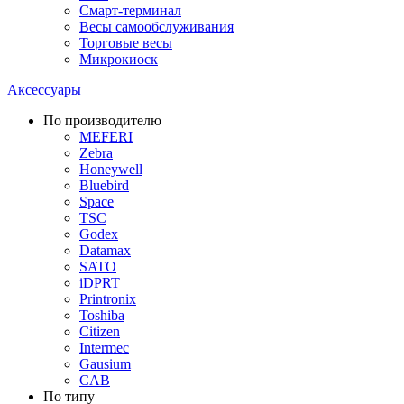
Смарт-терминал
Весы самообслуживания
Торговые весы
Микрокиоск
Аксессуары
По производителю
MEFERI
Zebra
Honeywell
Bluebird
Space
TSC
Godex
Datamax
SATO
iDPRT
Printronix
Toshiba
Citizen
Intermec
Gausium
CAB
По типу