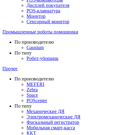
Дисплей покупателя
POS-клавиатура
Монитор
Сенсорный монитор
Промышленные роботы помощники
По производителю
Gausium
По типу
Робот-уборщик
Прочее
По производителю
MEFERI
Zebra
Space
POScenter
По типу
Механические ДЯ
Электромеханические ДЯ
Фискальный регистратор
Мобильная смарт-касса
ККТ