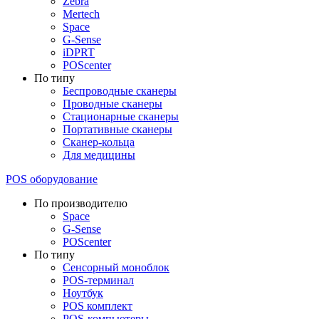
Zebra
Mertech
Space
G-Sense
iDPRT
POScenter
По типу
Беспроводные сканеры
Проводные сканеры
Стационарные сканеры
Портативные сканеры
Сканер-кольца
Для медицины
POS оборудование
По производителю
Space
G-Sense
POScenter
По типу
Сенсорный моноблок
POS-терминал
Ноутбук
POS комплект
POS-компьютеры