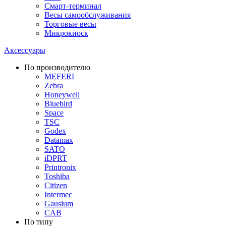
Смарт-терминал
Весы самообслуживания
Торговые весы
Микрокиоск
Аксессуары
По производителю
MEFERI
Zebra
Honeywell
Bluebird
Space
TSC
Godex
Datamax
SATO
iDPRT
Printronix
Toshiba
Citizen
Intermec
Gausium
CAB
По типу