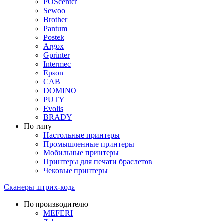
POScenter
Sewoo
Brother
Pantum
Postek
Argox
Gprinter
Intermec
Epson
CAB
DOMINO
PUTY
Evolis
BRADY
По типу
Настольные принтеры
Промышленные принтеры
Мобильные принтеры
Принтеры для печати браслетов
Чековые принтеры
Сканеры штрих-кода
По производителю
MEFERI