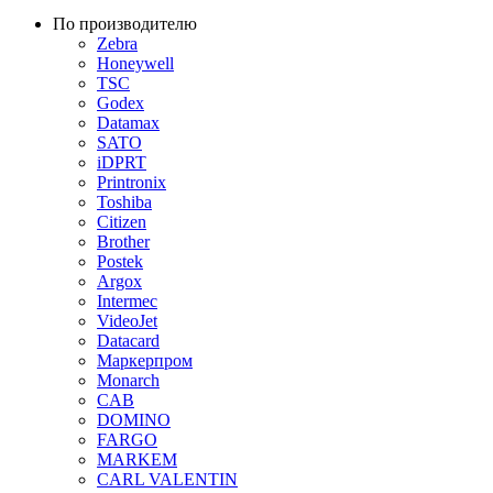
По производителю
Zebra
Honeywell
TSC
Godex
Datamax
SATO
iDPRT
Printronix
Toshiba
Citizen
Brother
Postek
Argox
Intermec
VideoJet
Datacard
Маркерпром
Monarch
CAB
DOMINO
FARGO
MARKEM
CARL VALENTIN