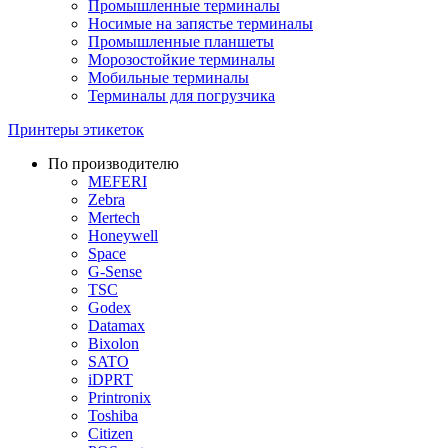
Промышленные терминалы
Носимые на запястье терминалы
Промышленные планшеты
Морозостойкие терминалы
Мобильные терминалы
Терминалы для погрузчика
Принтеры этикеток
По производителю
MEFERI
Zebra
Mertech
Honeywell
Space
G-Sense
TSC
Godex
Datamax
Bixolon
SATO
iDPRT
Printronix
Toshiba
Citizen