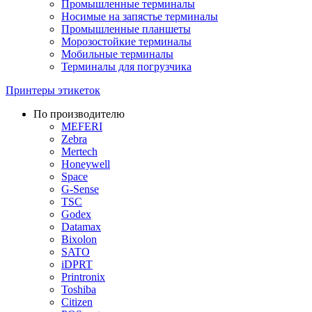
Промышленные терминалы
Носимые на запястье терминалы
Промышленные планшеты
Морозостойкие терминалы
Мобильные терминалы
Терминалы для погрузчика
Принтеры этикеток
По производителю
MEFERI
Zebra
Mertech
Honeywell
Space
G-Sense
TSC
Godex
Datamax
Bixolon
SATO
iDPRT
Printronix
Toshiba
Citizen