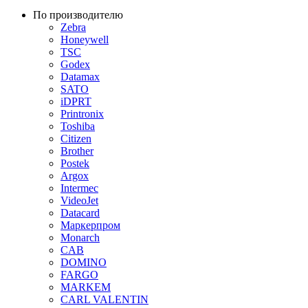
По производителю
Zebra
Honeywell
TSC
Godex
Datamax
SATO
iDPRT
Printronix
Toshiba
Citizen
Brother
Postek
Argox
Intermec
VideoJet
Datacard
Маркерпром
Monarch
CAB
DOMINO
FARGO
MARKEM
CARL VALENTIN