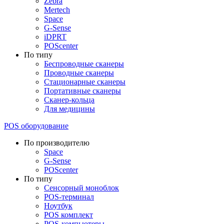
Zebra
Mertech
Space
G-Sense
iDPRT
POScenter
По типу
Беспроводные сканеры
Проводные сканеры
Стационарные сканеры
Портативные сканеры
Сканер-кольца
Для медицины
POS оборудование
По производителю
Space
G-Sense
POScenter
По типу
Сенсорный моноблок
POS-терминал
Ноутбук
POS комплект
POS-компьютеры