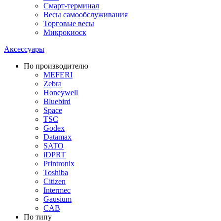
Смарт-терминал
Весы самообслуживания
Торговые весы
Микрокиоск
Аксессуары
По производителю
MEFERI
Zebra
Honeywell
Bluebird
Space
TSC
Godex
Datamax
SATO
iDPRT
Printronix
Toshiba
Citizen
Intermec
Gausium
CAB
По типу