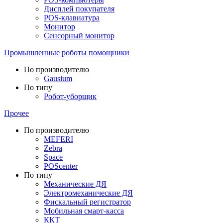
Дисплей покупателя
POS-клавиатура
Монитор
Сенсорный монитор
Промышленные роботы помощники
По производителю
Gausium
По типу
Робот-уборщик
Прочее
По производителю
MEFERI
Zebra
Space
POScenter
По типу
Механические ДЯ
Электромеханические ДЯ
Фискальный регистратор
Мобильная смарт-касса
ККТ