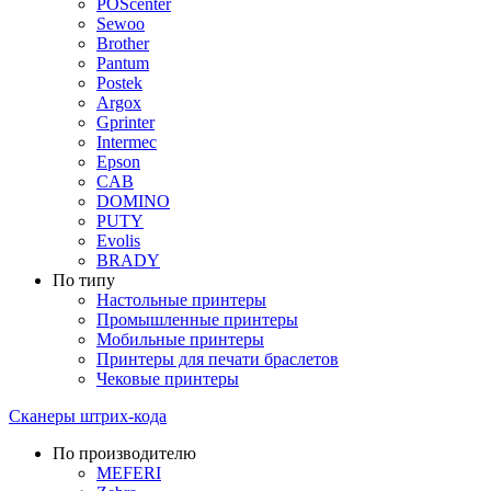
POScenter
Sewoo
Brother
Pantum
Postek
Argox
Gprinter
Intermec
Epson
CAB
DOMINO
PUTY
Evolis
BRADY
По типу
Настольные принтеры
Промышленные принтеры
Мобильные принтеры
Принтеры для печати браслетов
Чековые принтеры
Сканеры штрих-кода
По производителю
MEFERI