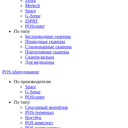
Zebra
Mertech
Space
G-Sense
iDPRT
POScenter
По типу
Беспроводные сканеры
Проводные сканеры
Стационарные сканеры
Портативные сканеры
Сканер-кольца
Для медицины
POS оборудование
По производителю
Space
G-Sense
POScenter
По типу
Сенсорный моноблок
POS-терминал
Ноутбук
POS комплект
POS-компьютеры