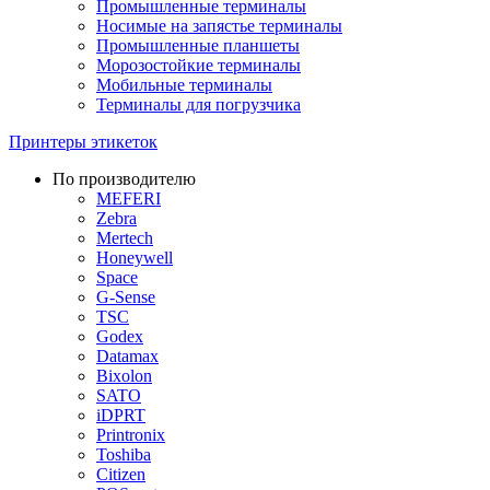
Промышленные терминалы
Носимые на запястье терминалы
Промышленные планшеты
Морозостойкие терминалы
Мобильные терминалы
Терминалы для погрузчика
Принтеры этикеток
По производителю
MEFERI
Zebra
Mertech
Honeywell
Space
G-Sense
TSC
Godex
Datamax
Bixolon
SATO
iDPRT
Printronix
Toshiba
Citizen