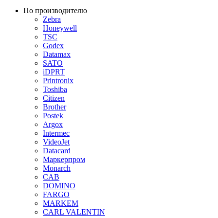
По производителю
Zebra
Honeywell
TSC
Godex
Datamax
SATO
iDPRT
Printronix
Toshiba
Citizen
Brother
Postek
Argox
Intermec
VideoJet
Datacard
Маркерпром
Monarch
CAB
DOMINO
FARGO
MARKEM
CARL VALENTIN