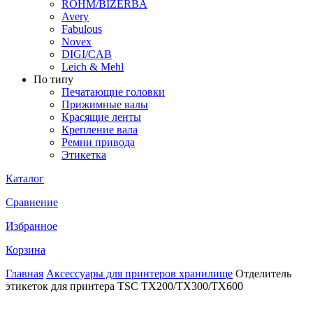
ROHM/BIZERBA
Avery
Fabulous
Novex
DIGI/CAB
Leich & Mehl
По типу
Печатающие головки
Прижимные валы
Красящие ленты
Крепление вала
Ремни привода
Этикетка
Каталог
Сравнение
Избранное
Корзина
Главная
Аксессуары для принтеров хранилище
Отделитель
этикеток для принтера TSC TX200/TX300/TX600