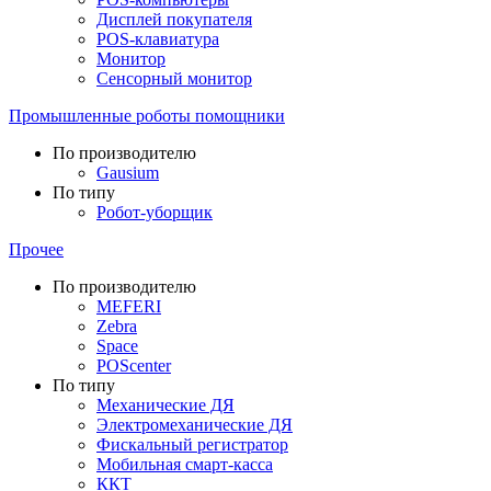
Дисплей покупателя
POS-клавиатура
Монитор
Сенсорный монитор
Промышленные роботы помощники
По производителю
Gausium
По типу
Робот-уборщик
Прочее
По производителю
MEFERI
Zebra
Space
POScenter
По типу
Механические ДЯ
Электромеханические ДЯ
Фискальный регистратор
Мобильная смарт-касса
ККТ