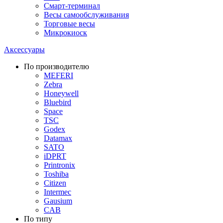
Смарт-терминал
Весы самообслуживания
Торговые весы
Микрокиоск
Аксессуары
По производителю
MEFERI
Zebra
Honeywell
Bluebird
Space
TSC
Godex
Datamax
SATO
iDPRT
Printronix
Toshiba
Citizen
Intermec
Gausium
CAB
По типу