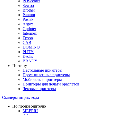
POScenter
Sewoo
Brother
Pantum
Postek
Argox
Gprinter
Intermec
Epson
CAB
DOMINO
PUTY
Evolis
BRADY
По типу
Настольные принтеры
Промышленные принтеры
Мобильные принтеры
Принтеры для печати браслетов
Чековые принтеры
Сканеры штрих-кода
По производителю
MEFERI