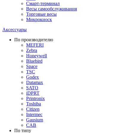
Смарт-терминал
Весы самообслуживания
Торговые весы
Микрокиоск
Аксессуары
По производителю
MEFERI
Zebra
Honeywell
Bluebird
Space
TSC
Godex
Datamax
SATO
iDPRT
Printronix
Toshiba
Citizen
Intermec
Gausium
CAB
По типу