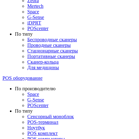
Zebra
Mertech
Space
G-Sense
iDPRT
POScenter
По типу
Беспроводные сканеры
Проводные сканеры
Стационарные сканеры
Портативные сканеры
Сканер-кольца
Для медицины
POS оборудование
По производителю
Space
G-Sense
POScenter
По типу
Сенсорный моноблок
POS-терминал
Ноутбук
POS комплект
POS-компьютеры