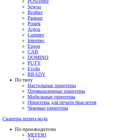
POScenter
Sewoo
Brother
Pantum
Postek
Argox
Gprinter
Intermec
Epson
CAB
DOMINO
PUTY
Evolis
BRADY
По типу
Настольные принтеры
Промышленные принтеры
Мобильные принтеры
Принтеры для печати браслетов
Чековые принтеры
Сканеры штрих-кода
По производителю
MEFERI