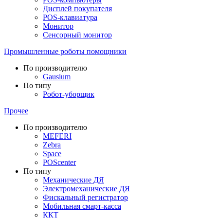
Дисплей покупателя
POS-клавиатура
Монитор
Сенсорный монитор
Промышленные роботы помощники
По производителю
Gausium
По типу
Робот-уборщик
Прочее
По производителю
MEFERI
Zebra
Space
POScenter
По типу
Механические ДЯ
Электромеханические ДЯ
Фискальный регистратор
Мобильная смарт-касса
ККТ