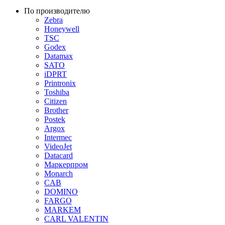
По производителю
Zebra
Honeywell
TSC
Godex
Datamax
SATO
iDPRT
Printronix
Toshiba
Citizen
Brother
Postek
Argox
Intermec
VideoJet
Datacard
Маркерпром
Monarch
CAB
DOMINO
FARGO
MARKEM
CARL VALENTIN