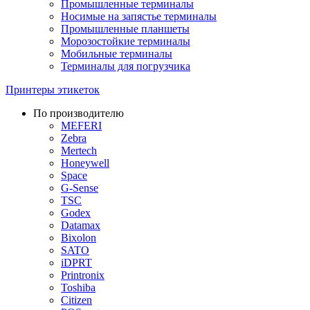
Промышленные терминалы
Носимые на запястье терминалы
Промышленные планшеты
Морозостойкие терминалы
Мобильные терминалы
Терминалы для погрузчика
Принтеры этикеток
По производителю
MEFERI
Zebra
Mertech
Honeywell
Space
G-Sense
TSC
Godex
Datamax
Bixolon
SATO
iDPRT
Printronix
Toshiba
Citizen