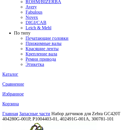
ROHM/BIZERBA
Avery
Fabulous
Novex
DIGI/CAB
Leich & Mehl
По типу
Печатающие головки
Прижимные валы
Красящие ленты
Крепление вала
Ремни привода
Этикетка
Каталог
Сравнение
Избранное
Корзина
Главная
Запасные части
Набор датчиков для Zebra GC420T
404280G-001P, P1004403-01, 402491G-001A, 300781-101