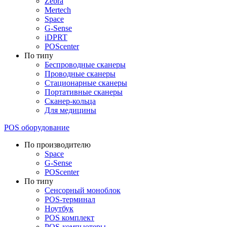
Zebra
Mertech
Space
G-Sense
iDPRT
POScenter
По типу
Беспроводные сканеры
Проводные сканеры
Стационарные сканеры
Портативные сканеры
Сканер-кольца
Для медицины
POS оборудование
По производителю
Space
G-Sense
POScenter
По типу
Сенсорный моноблок
POS-терминал
Ноутбук
POS комплект
POS-компьютеры