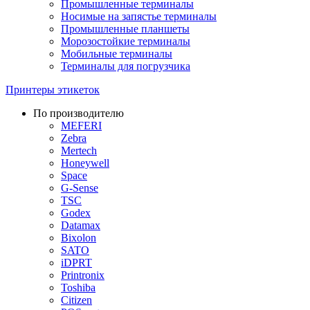
Промышленные терминалы
Носимые на запястье терминалы
Промышленные планшеты
Морозостойкие терминалы
Мобильные терминалы
Терминалы для погрузчика
Принтеры этикеток
По производителю
MEFERI
Zebra
Mertech
Honeywell
Space
G-Sense
TSC
Godex
Datamax
Bixolon
SATO
iDPRT
Printronix
Toshiba
Citizen