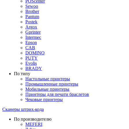
POScenter
Sewoo
Brother
Pantum
Postek
Argox
Gprinter
Intermec
Epson
CAB
DOMINO
PUTY
Evolis
BRADY
По типу
Настольные принтеры
Промышленные принтеры
Мобильные принтеры
Принтеры для печати браслетов
Чековые принтеры
Сканеры штрих-кода
По производителю
MEFERI