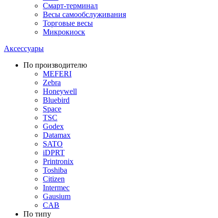
Смарт-терминал
Весы самообслуживания
Торговые весы
Микрокиоск
Аксессуары
По производителю
MEFERI
Zebra
Honeywell
Bluebird
Space
TSC
Godex
Datamax
SATO
iDPRT
Printronix
Toshiba
Citizen
Intermec
Gausium
CAB
По типу