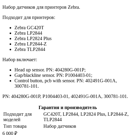
Набор датчиков для принтеров Zebra.
Подходит для принтеров:
Zebra GC420T
Zebra LP2844
Zebra LP2824 Plus
Zebra LP2844-Z
Zebra TLP2844
Набор включает:
Head up sensor. PN: 404280G-001P;
Gap/blackline sensor. PN: P1004403-01;
Control button, pcb with sensor. PN: 402491G-001A,
300781-101.
PN: 404280G-001P, P1004403-01, 402491G-001A, 300781-101.
Гарантия и производитель
Подходит для
GC420T, LP2844, LP2824 Plus, LP2844-Z,
моделей
TLP2844
Тип товара
Набор датчиков
6 000 ₽