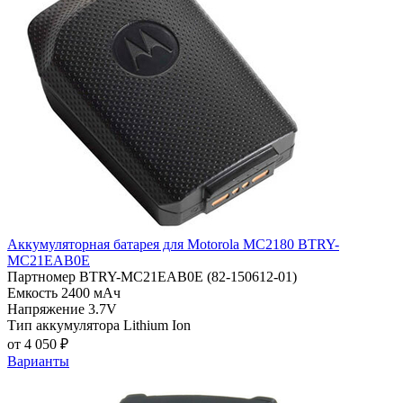
Аккумуляторная батарея для Motorola MC2180 BTRY-
MC21EAB0E
Партномер
BTRY-MC21EAB0E (82-150612-01)
Емкость
2400 мАч
Напряжение
3.7V
Тип аккумулятора
Lithium Ion
от 4 050 ₽
Варианты