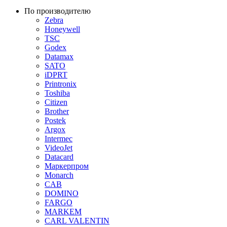
По производителю
Zebra
Honeywell
TSC
Godex
Datamax
SATO
iDPRT
Printronix
Toshiba
Citizen
Brother
Postek
Argox
Intermec
VideoJet
Datacard
Маркерпром
Monarch
CAB
DOMINO
FARGO
MARKEM
CARL VALENTIN