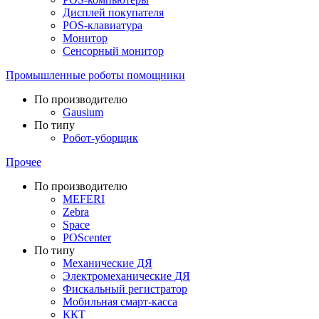
Дисплей покупателя
POS-клавиатура
Монитор
Сенсорный монитор
Промышленные роботы помощники
По производителю
Gausium
По типу
Робот-уборщик
Прочее
По производителю
MEFERI
Zebra
Space
POScenter
По типу
Механические ДЯ
Электромеханические ДЯ
Фискальный регистратор
Мобильная смарт-касса
ККТ