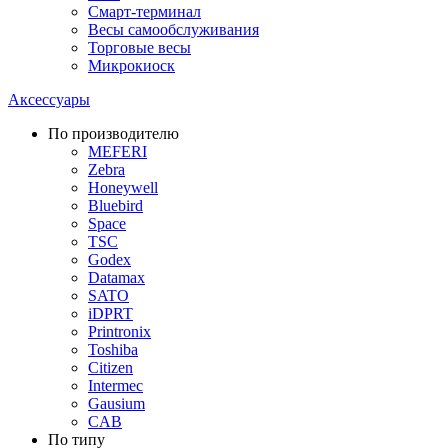
Смарт-терминал
Весы самообслуживания
Торговые весы
Микрокиоск
Аксессуары
По производителю
MEFERI
Zebra
Honeywell
Bluebird
Space
TSC
Godex
Datamax
SATO
iDPRT
Printronix
Toshiba
Citizen
Intermec
Gausium
CAB
По типу