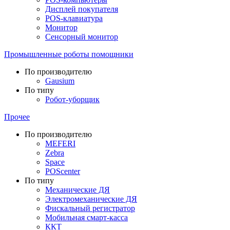
Дисплей покупателя
POS-клавиатура
Монитор
Сенсорный монитор
Промышленные роботы помощники
По производителю
Gausium
По типу
Робот-уборщик
Прочее
По производителю
MEFERI
Zebra
Space
POScenter
По типу
Механические ДЯ
Электромеханические ДЯ
Фискальный регистратор
Мобильная смарт-касса
ККТ