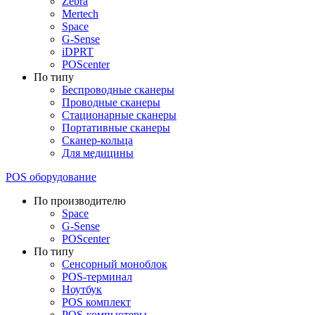
Zebra
Mertech
Space
G-Sense
iDPRT
POScenter
По типу
Беспроводные сканеры
Проводные сканеры
Стационарные сканеры
Портативные сканеры
Сканер-кольца
Для медицины
POS оборудование
По производителю
Space
G-Sense
POScenter
По типу
Сенсорный моноблок
POS-терминал
Ноутбук
POS комплект
POS-компьютеры