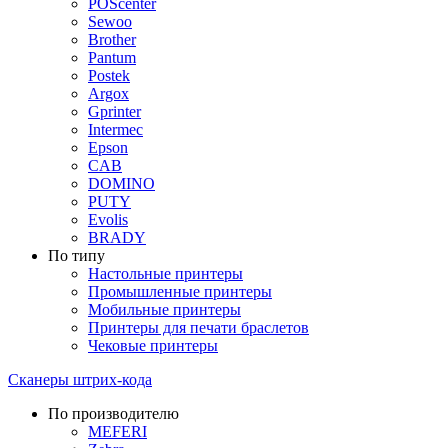
POScenter
Sewoo
Brother
Pantum
Postek
Argox
Gprinter
Intermec
Epson
CAB
DOMINO
PUTY
Evolis
BRADY
По типу
Настольные принтеры
Промышленные принтеры
Мобильные принтеры
Принтеры для печати браслетов
Чековые принтеры
Сканеры штрих-кода
По производителю
MEFERI