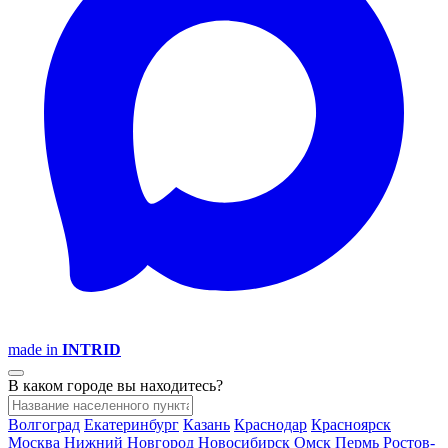
made in
INTRID
В каком городе вы находитесь?
Волгоград
Екатеринбург
Казань
Краснодар
Красноярск
Москва
Нижний Новгород
Новосибирск
Омск
Пермь
Ростов-