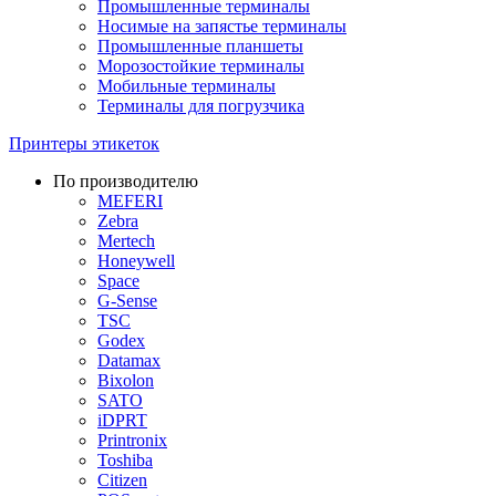
Промышленные терминалы
Носимые на запястье терминалы
Промышленные планшеты
Морозостойкие терминалы
Мобильные терминалы
Терминалы для погрузчика
Принтеры этикеток
По производителю
MEFERI
Zebra
Mertech
Honeywell
Space
G-Sense
TSC
Godex
Datamax
Bixolon
SATO
iDPRT
Printronix
Toshiba
Citizen