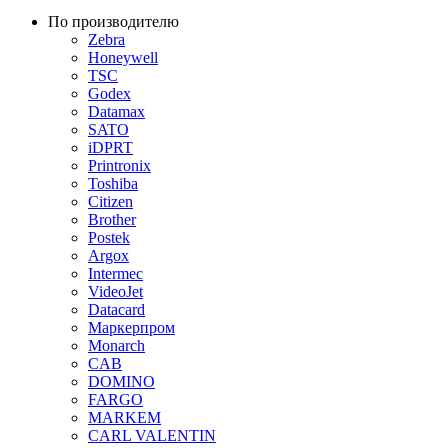
По производителю
Zebra
Honeywell
TSC
Godex
Datamax
SATO
iDPRT
Printronix
Toshiba
Citizen
Brother
Postek
Argox
Intermec
VideoJet
Datacard
Маркерпром
Monarch
CAB
DOMINO
FARGO
MARKEM
CARL VALENTIN