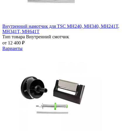
Внутренний намотчик для TSC MH240, MH340, MH241T,
MH341T, MH641T
Тип товара
Внутренний смотчик
от 12 400 ₽
Варианты